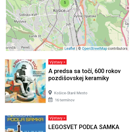
5
Leaflet
| ©
OpenStreetMap
contributors
Výstavy >
A predsa sa točí, 600 rokov
pozdišovskej keramiky
Košice-Staré Mesto
16 termínov
Výstavy >
LEGOSVET PODĽA SAMKA