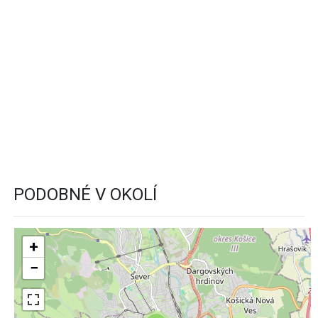
PODOBNÉ V OKOLÍ
+
−