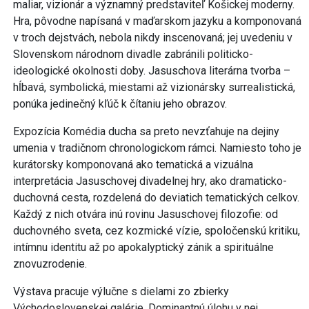
maliar, vizionár a významný predstaviteľ Košickej moderny.
Hra, pôvodne napísaná v maďarskom jazyku a komponovaná
v troch dejstvách, nebola nikdy inscenovaná; jej uvedeniu v
Slovenskom národnom divadle zabránili politicko-
ideologické okolnosti doby. Jasuschova literárna tvorba –
hĺbavá, symbolická, miestami až vizionársky surrealistická,
ponúka jedinečný kľúč k čítaniu jeho obrazov.
Expozícia Komédia ducha sa preto nevzťahuje na dejiny
umenia v tradičnom chronologickom rámci. Namiesto toho je
kurátorsky komponovaná ako tematická a vizuálna
interpretácia Jasuschovej divadelnej hry, ako dramaticko-
duchovná cesta, rozdelená do deviatich tematických celkov.
Každý z nich otvára inú rovinu Jasuschovej filozofie: od
duchovného sveta, cez kozmické vízie, spoločenskú kritiku,
intímnu identitu až po apokalyptický zánik a spirituálne
znovuzrodenie.
Výstava pracuje výlučne s dielami zo zbierky
Východoslovenskej galérie. Dominantnú úlohu v nej