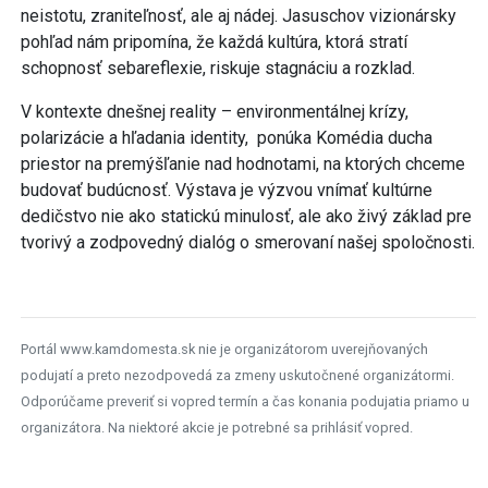
neistotu, zraniteľnosť, ale aj nádej. Jasuschov vizionársky
pohľad nám pripomína, že každá kultúra, ktorá stratí
schopnosť sebareflexie, riskuje stagnáciu a rozklad.
V kontexte dnešnej reality – environmentálnej krízy,
polarizácie a hľadania identity, ponúka Komédia ducha
priestor na premýšľanie nad hodnotami, na ktorých chceme
budovať budúcnosť. Výstava je výzvou vnímať kultúrne
dedičstvo nie ako statickú minulosť, ale ako živý základ pre
tvorivý a zodpovedný dialóg o smerovaní našej spoločnosti.
Portál www.kamdomesta.sk nie je organizátorom uverejňovaných
podujatí a preto nezodpovedá za zmeny uskutočnené organizátormi.
Odporúčame preveriť si vopred termín a čas konania podujatia priamo u
organizátora. Na niektoré akcie je potrebné sa prihlásiť vopred.