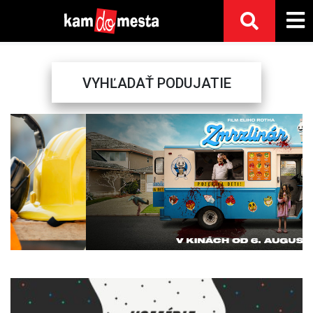
VYHĽADAŤ PODUJATIE
Previous
Next