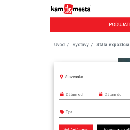
PODUJAT
Úvod
Výstavy
Stála expozícia
Slovensko
V mojom okolí