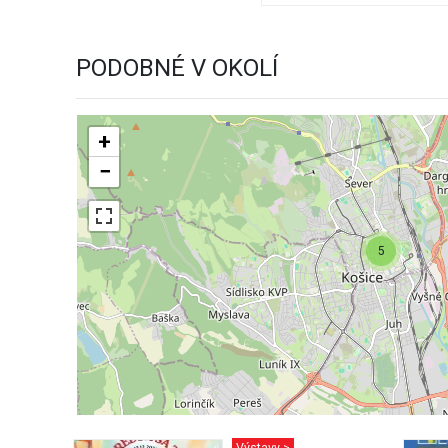
PODOBNÉ V OKOLÍ
+
−
5
Výstavy >