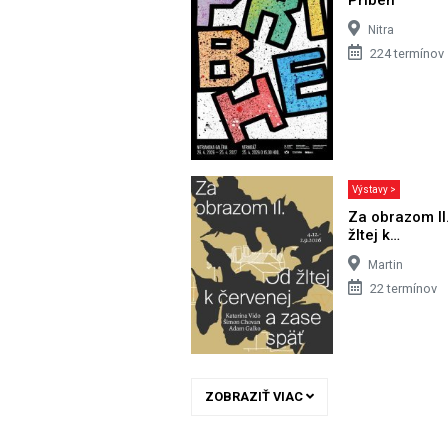
Nitra
224 termínov
Výstavy >
Za obrazom II
žltej k…
Martin
22 termínov
ZOBRAZIŤ VIAC