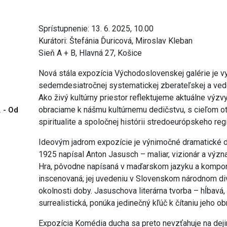
Sprístupnenie: 13. 6. 2025, 10.00
Kurátori: Štefánia Ďuricová, Miroslav Kleban
Sieň A + B, Hlavná 27, Košice
Nová stála expozícia Východoslovenskej galérie je v
sedemdesiatročnej systematickej zberateľskej a vede
Ako živý kultúrny priestor reflektujeme aktuálne výz
obraciame k nášmu kultúrnemu dedičstvu, s cieľom otv
. - Od
spiritualite a spoločnej histórii stredoeurópskeho reg
Ideovým jadrom expozície je výnimočné dramatické d
1925 napísal Anton Jasusch – maliar, vizionár a výz
Hra, pôvodne napísaná v maďarskom jazyku a kompono
inscenovaná; jej uvedeniu v Slovenskom národnom div
okolnosti doby. Jasuschova literárna tvorba – hĺbavá
surrealistická, ponúka jedinečný kľúč k čítaniu jeho ob
Expozícia Komédia ducha sa preto nevzťahuje na dej