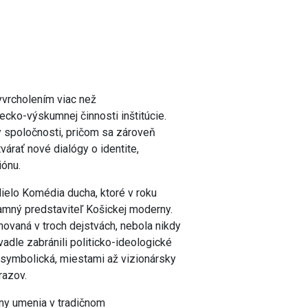
yvrcholením viac než
cko-výskumnej činnosti inštitúcie.
vy spoločnosti, pričom sa zároveň
árať nové dialógy o identite,
iónu.
ielo Komédia ducha, ktoré v roku
namný predstaviteľ Košickej moderny.
vaná v troch dejstvách, nebola nikdy
adle zabránili politicko-ideologické
, symbolická, miestami až vizionársky
razov.
iny umenia v tradičnom