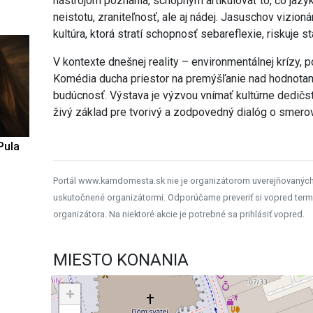
nástrojom poznania, schopným artikulovať to, čo jazyk
neistotu, zraniteľnosť, ale aj nádej. Jasuschov vizio
kultúra, ktorá stratí schopnosť sebareflexie, riskuje s
V kontexte dnešnej reality – environmentálnej krízy, p
Komédia ducha priestor na premýšľanie nad hodnota
budúcnosť. Výstava je výzvou vnímať kultúrne dedičst
živý základ pre tvorivý a zodpovedný dialóg o smerov
Pula
Portál www.kamdomesta.sk nie je organizátorom uverejňovanýc
uskutočnené organizátormi. Odporúčame preveriť si vopred term
organizátora. Na niektoré akcie je potrebné sa prihlásiť vopred.
MIESTO KONANIA
+