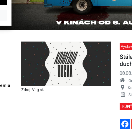
Výstav
Stál
duc
08.08
O
démia
Ko
Zdroj: Vsg.sk
h
Št
KÚPI