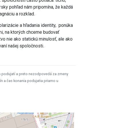
 spoločnosti často potláča: ticho,
nársky pohľad nám pripomína, že každá
tagnáciu a rozklad.
olarizácie a hľadania identity, ponúka
mi, na ktorých chceme budovať
vo nie ako statickú minulosť, ale ako
aní našej spoločnosti.
h podujatí a preto nezodpovedá za zmeny
ín a čas konania podujatia priamo u