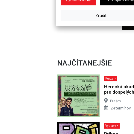
NAJČÍTANEJŠIE
Kurzy >
Herecká aka
pre dospelýc
Prešov
24 termínov
Výstavy >
Príbeh