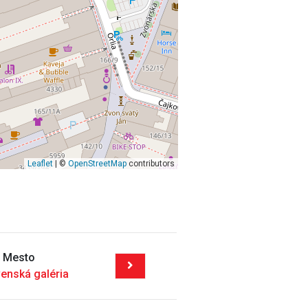
Leaflet
| ©
OpenStreetMap
contributors
é Mesto
enská galéria