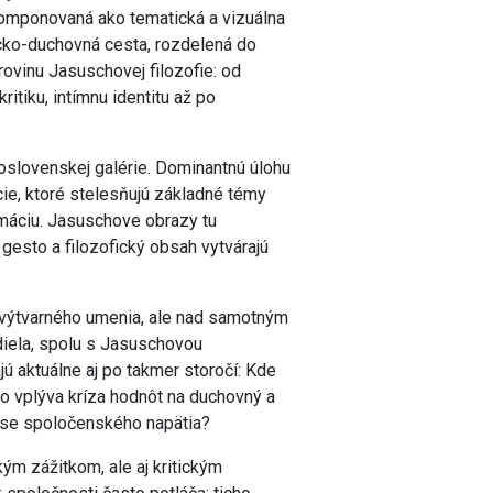
komponovaná ako tematická a vizuálna
icko-duchovná cesta, rozdelená do
rovinu Jasuschovej filozofie: od
tiku, intímnu identitu až po
oslovenskej galérie. Dominantnú úlohu
ie, ktoré stelesňujú základné témy
ormáciu. Jasuschove obrazy tu
 gesto a filozofický obsah vytvárajú
i výtvarného umenia, ale nad samotným
diela, spolu s Jasuschovou
jú aktuálne aj po takmer storočí: Kde
 vplýva kríza hodnôt na duchovný a
čase spoločenského napätia?
kým zážitkom, ale aj kritickým