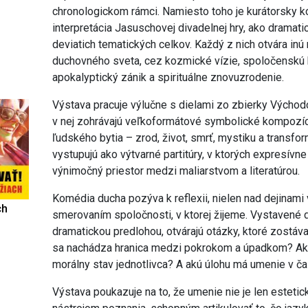
chronologickom rámci. Namiesto toho je kurátorsky 
interpretácia Jasuschovej divadelnej hry, ako dramat
deviatich tematických celkov. Každý z nich otvára inú 
duchovného sveta, cez kozmické vízie, spoločenskú kri
apokalyptický zánik a spirituálne znovuzrodenie.
Výstava pracuje výlučne s dielami zo zbierky Východ
v nej zohrávajú veľkoformátové symbolické kompozíc
ľudského bytia – zrod, život, smrť, mystiku a transf
vystupujú ako výtvarné partitúry, v ktorých expresívne
výnimočný priestor medzi maliarstvom a literatúrou.
Komédia ducha pozýva k reflexii, nielen nad dejinam
ch
smerovaním spoločnosti, v ktorej žijeme. Vystavené 
dramatickou predlohou, otvárajú otázky, ktoré zostáva
sa nachádza hranica medzi pokrokom a úpadkom? Ako
morálny stav jednotlivca? A akú úlohu má umenie v 
Výstava poukazuje na to, že umenie nie je len estetic