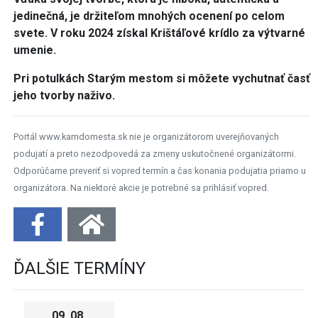
jedinečná, je držiteľom mnohých ocenení po celom
svete. V roku 2024 získal Krištáľové krídlo za výtvarné
umenie.
Pri potulkách Starým mestom si môžete vychutnať časť
jeho tvorby naživo.
Portál www.kamdomesta.sk nie je organizátorom uverejňovaných
podujatí a preto nezodpovedá za zmeny uskutočnené organizátormi.
Odporúčame preveriť si vopred termín a čas konania podujatia priamo u
organizátora. Na niektoré akcie je potrebné sa prihlásiť vopred.
ĎALŠIE TERMÍNY
09. 08.