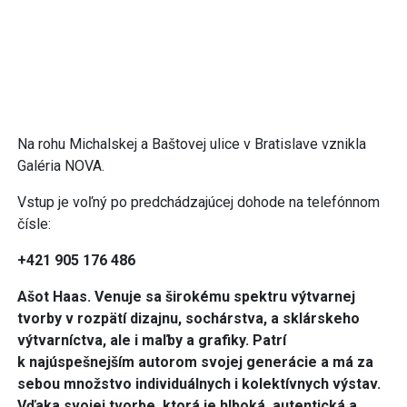
Na rohu Michalskej a Baštovej ulice v Bratislave vznikla
Galéria NOVA.
Vstup je voľný po predchádzajúcej dohode na telefónnom
čísle:
+421 905 176 486
Ašot Haas. Venuje sa širokému spektru výtvarnej
tvorby v rozpätí dizajnu, sochárstva, a sklárskeho
výtvarníctva, ale i maľby a grafiky. Patrí
k najúspešnejším autorom svojej generácie a má za
sebou množstvo individuálnych i kolektívnych výstav.
Vďaka svojej tvorbe, ktorá je hlboká, autentická a