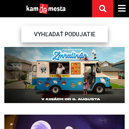
VYHĽADAŤ PODUJATIE
Previous
Next