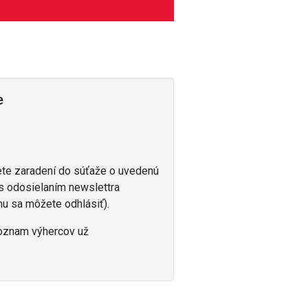
e
ete zaradení do súťaže o uvedenú
 s odosielaním newslettra
u sa môžete odhlásiť).
Zoznam výhercov už