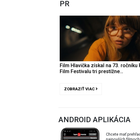
PR
Film Hlavička získal na 73. ročníku 
Film Festivalu tri prestížne…
ZOBRAZIŤ VIAC
ANDROID APLIKÁCIA
Chcete mať prehľa
najnovších filmoch