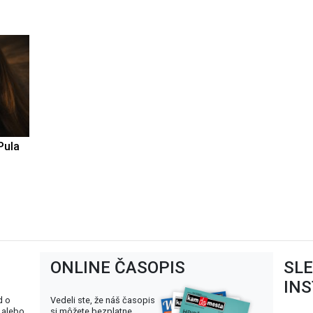
Pula
ONLINE ČASOPIS
SL
IN
d o
Vedeli ste, že náš časopis
 alebo
si môžete bezplatne