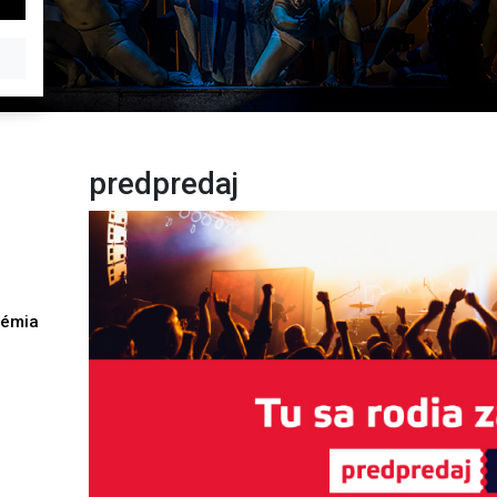
predpredaj
démia
h