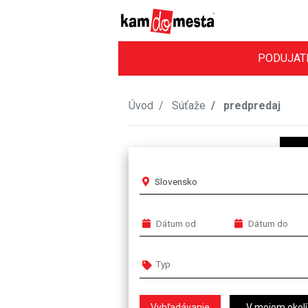
PODUJAT
Úvod
Súťaže
predpredaj
Slovensko
V mojom okolí