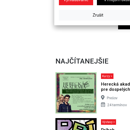
NAJČÍTANEJŠIE
Kurzy >
Herecká aka
pre dospelýc
Prešov
24 termínov
Výstavy >
Príbeh