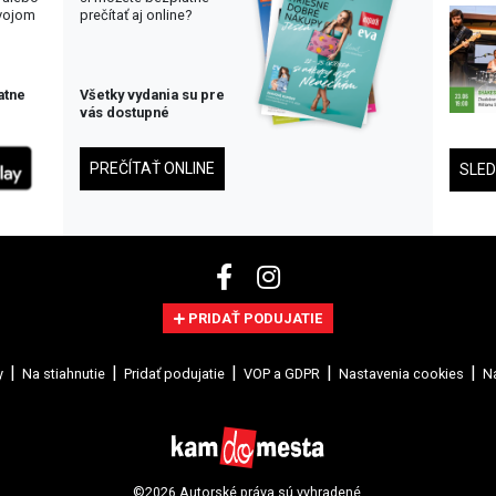
svojom
prečítať aj online?
atne
Všetky vydania su pre
vás dostupné
PREČÍTAŤ ONLINE
SLE
PRIDAŤ PODUJATIE
y
Na stiahnutie
Pridať podujatie
VOP a GDPR
Nastavenia cookies
Na
©2026 Autorské práva sú vyhradené.