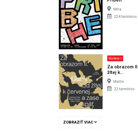
Nitra
224 termínov
Výstavy >
Za obrazom II
žltej k…
Martin
22 termínov
ZOBRAZIŤ VIAC