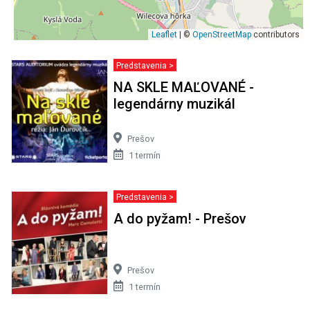
Leaflet
| ©
OpenStreetMap
contributors
Predstavenia >
NA SKLE MAĽOVANÉ -
legendárny muzikál
Prešov
1 termín
Predstavenia >
A do pyžam! - Prešov
Prešov
1 termín