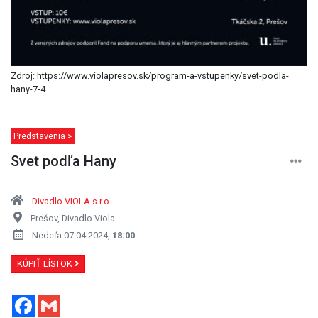
Zdroj: https://www.violapresov.sk/program-a-vstupenky/svet-podla-
hany-7-4
Predstavenia >
Svet podľa Hany
Divadlo VIOLA s.r.o.
Prešov, Divadlo Viola
Nedeľa 07.04.2024,
18:00
KÚPIŤ LÍSTOK
Facebook
Gmail