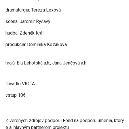
dramaturgia: Tereza Lexová
scéna: Jaromír Ryšavý
hudba: Zdeněk Král
produkcia: Dominika Kozáková
hrajú: Ela Lehotská a.h., Jana Jenčová a.h.
Divadlo VIOLA
vstup 10€
Z verených zdrojov podporil Fond na podporu umenia, ktorý
e aj hlavným partnerom projektu.