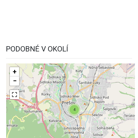
PODOBNÉ V OKOLÍ
+
−
4