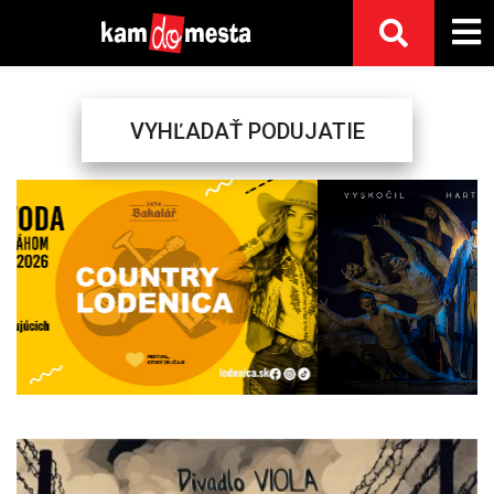
VYHĽADAŤ PODUJATIE
Previous
Next