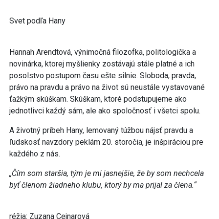
Svet podľa Hany
Hannah Arendtová, výnimočná filozofka, politologička a
novinárka, ktorej myšlienky zostávajú stále platné a ich
posolstvo postupom času ešte silnie. Sloboda, pravda,
právo na pravdu a právo na život sú neustále vystavované
ťažkým skúškam. Skúškam, ktoré podstupujeme ako
jednotlivci každý sám, ale ako spoločnosť i všetci spolu.
A životný príbeh Hany, lemovaný túžbou nájsť pravdu a
ľudskosť navzdory peklám 20. storočia, je inšpiráciou pre
každého z nás.
„Čím som staršia, tým je mi jasnejšie, že by som nechcela
byť členom žiadneho klubu, ktorý by ma prijal za člena.“
réžia: Zuzana Cejnarová