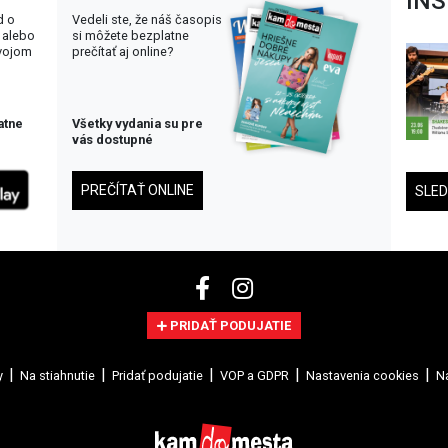
IN
d o
Vedeli ste, že náš časopis
 alebo
si môžete bezplatne
svojom
prečítať aj online?
atne
Všetky vydania su pre
vás dostupné
PREČÍTAŤ ONLINE
SLE
PRIDAŤ PODUJATIE
y
Na stiahnutie
Pridať podujatie
VOP a GDPR
Nastavenia cookies
Na