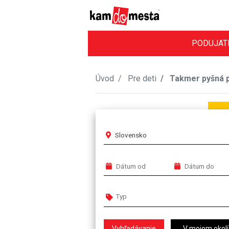
PODUJAT
Úvod
Pre deti
Takmer pyšná 
Slovensko
V mojom okolí