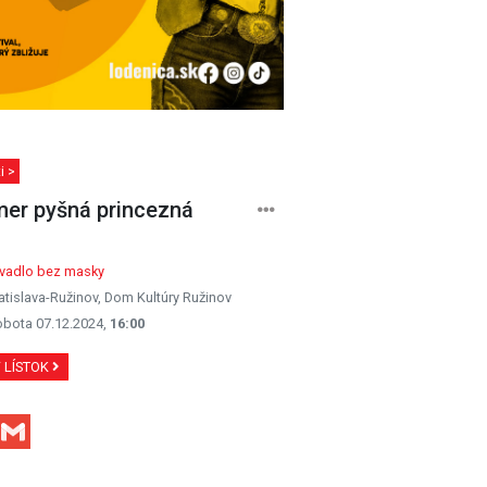
i >
er pyšná princezná
ivadlo bez masky
atislava-Ružinov, Dom Kultúry Ružinov
obota 07.12.2024,
16:00
Ť LÍSTOK
Facebook
Gmail