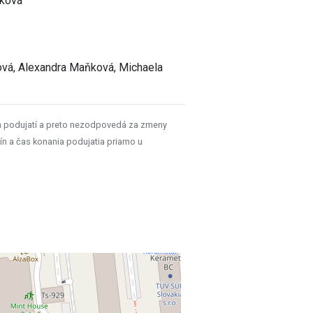
oková
ková, Alexandra Maňková, Michaela
h podujatí a preto nezodpovedá za zmeny
ín a čas konania podujatia priamo u