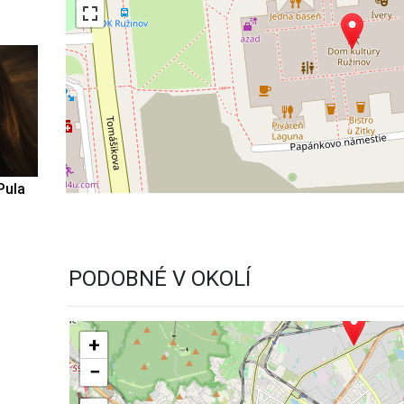
Pula
PODOBNÉ V OKOLÍ
+
−