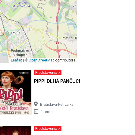
Leaflet
| ©
OpenStreetMap
contributors
Predstavenia >
PIPPI DLHÁ PANČUCHA - Bratislava
Bratislava-Petržalka
1 termín
Predstavenia >