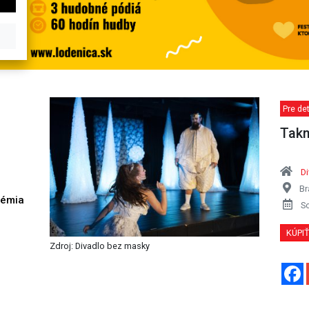
Pre det
Takm
D
Br
démia
S
h
KÚPI
Zdroj: Divadlo bez masky