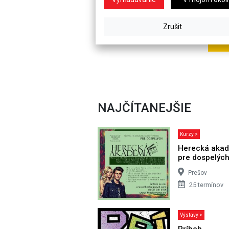
NAJČÍTANEJŠIE
Kurzy >
Herecká aka
pre dospelýc
Prešov
25 termínov
Výstavy >
Príbeh