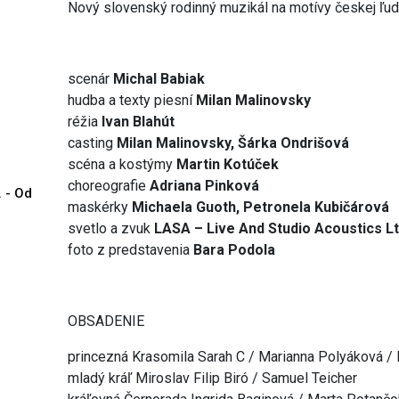
Nový slovenský rodinný muzikál na motívy českej ľud
scenár
Michal Babiak
hudba a texty piesní
Milan Malinovsky
réžia
Ivan Blahút
casting
Milan Malinovsky, Šárka Ondrišová
scéna a kostýmy
Martin Kotúček
choreografie
Adriana Pinková
. - Od
maskérky
Michaela Guoth, Petronela Kubičárová
svetlo a zvuk
LASA – Live And Studio Acoustics Lt
foto z predstavenia
Bara Podola
OBSADENIE
princezná Krasomila Sarah C / Marianna Polyáková /
mladý kráľ Miroslav Filip Biró / Samuel Teicher