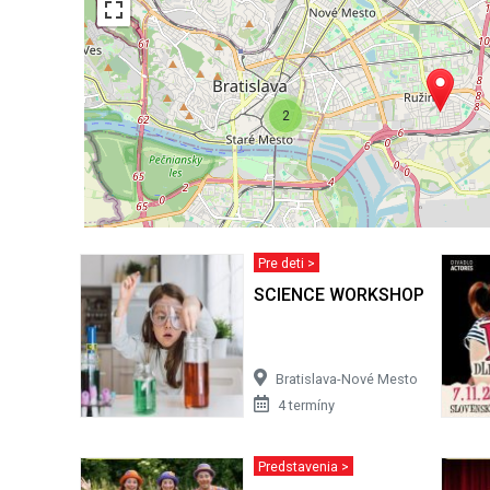
2
Pre deti >
SCIENCE WORKSHOP
Bratislava-Nové Mesto
4 termíny
Predstavenia >