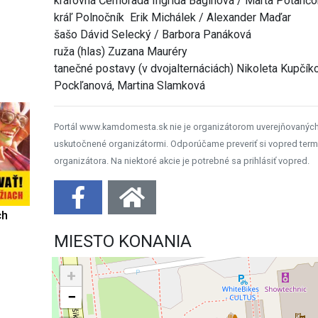
kráľovná Černorada Ingrida Baginová / Marta Potanč
kráľ Polnočník Erik Michálek / Alexander Maďar
šašo Dávid Selecký / Barbora Panáková
ruža (hlas) Zuzana Mauréry
tanečné postavy (v dvojalternáciách) Nikoleta Kupčí
Pockľanová, Martina Slamková
Portál www.kamdomesta.sk nie je organizátorom uverejňovanýc
uskutočnené organizátormi. Odporúčame preveriť si vopred term
organizátora. Na niektoré akcie je potrebné sa prihlásiť vopred.
ch
MIESTO KONANIA
+
−