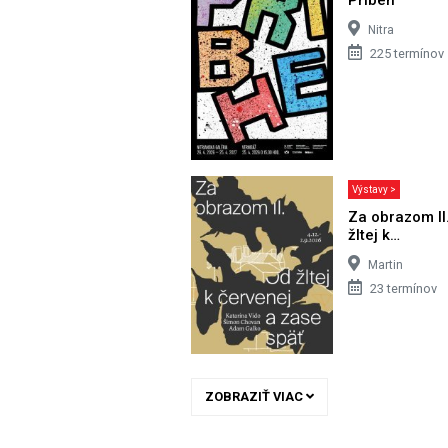
Nitra
225 termínov
Výstavy >
Za obrazom II
žltej k…
Martin
23 termínov
ZOBRAZIŤ VIAC