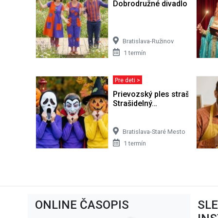
Dobrodružné divadlo pre deti
Bratislava-Ružinov
1 termín
Pre deti >
Prievozský ples strašidielok -
Strašidelný…
Bratislava-Staré Mesto
1 termín
ONLINE ČASOPIS
SL