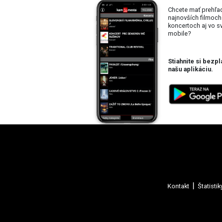
Chcete mať prehľa
najnovších filmoch
koncertoch aj vo 
mobile?
Stiahnite si bezpl
našu aplikáciu.
Kontakt
Štatistik