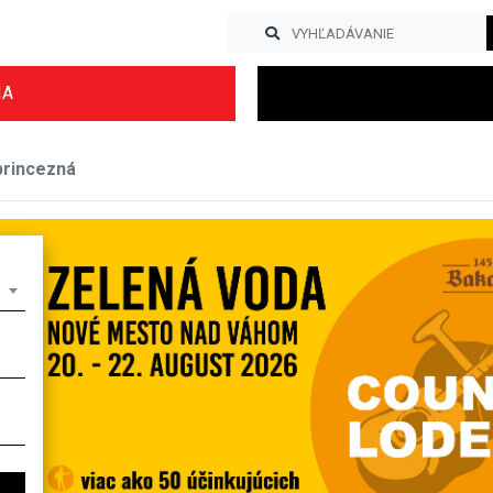
IA
princezná
Previous