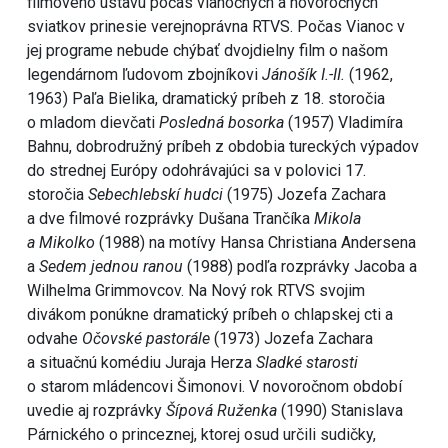
filmového ústavu počas vianočných a novoročných
sviatkov prinesie verejnoprávna RTVS. Počas Vianoc v
jej programe nebude chýbať dvojdielny film o našom
legendárnom ľudovom zbojníkovi
Jánošík I.-II.
(1962,
1963) Paľa Bielika, dramatický príbeh z 18. storočia
o mladom dievčati
Posledná bosorka
(1957) Vladimíra
Bahnu, dobrodružný príbeh z obdobia tureckých výpadov
do strednej Európy odohrávajúci sa v polovici 17.
storočia
Sebechlebskí hudci
(1975) Jozefa Zachara
a dve filmové rozprávky Dušana Trančíka
Mikola
a Mikolko
(1988) na motívy Hansa Christiana Andersena
a
Sedem jednou ranou
(1988) podľa rozprávky Jacoba a
Wilhelma Grimmovcov. Na Nový rok RTVS svojim
divákom ponúkne dramatický príbeh o chlapskej cti a
odvahe
Očovské pastorále
(1973) Jozefa Zachara
a situačnú komédiu Juraja Herza
Sladké starosti
o starom mládencovi Šimonovi. V novoročnom období
uvedie aj
rozprávky
Šípová Ruženka
(1990) Stanislava
Párnického o princeznej, ktorej osud určili sudičky,