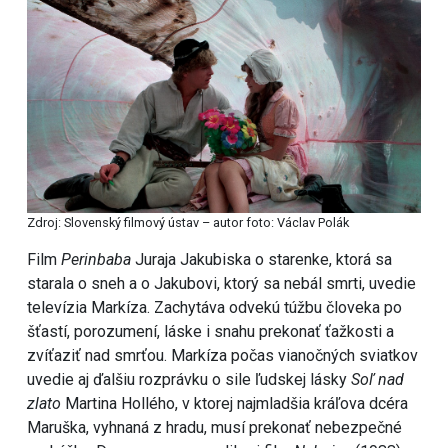
Zdroj: Slovenský filmový ústav – autor foto: Václav Polák
Film
Perinbaba
Juraja Jakubiska o starenke, ktorá sa
starala o sneh a o Jakubovi, ktorý sa nebál smrti, uvedie
televízia Markíza. Zachytáva odvekú túžbu človeka po
šťastí, porozumení, láske i snahu prekonať ťažkosti a
zvíťaziť nad smrťou. Markíza počas vianočných sviatkov
uvedie aj ďalšiu rozprávku o sile ľudskej lásky
Soľ nad
zlato
Martina Hollého, v ktorej najmladšia kráľova dcéra
Maruška, vyhnaná z hradu, musí prekonať nebezpečné