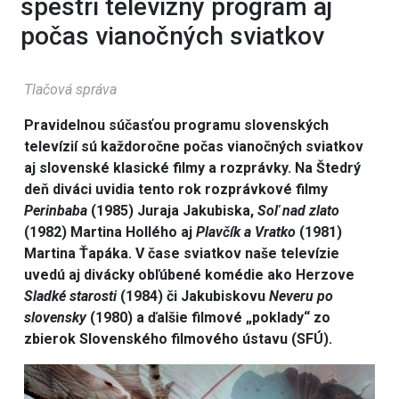
spestrí televízny program aj
počas vianočných sviatkov
Tlačová správa
Pravidelnou súčasťou programu slovenských
televízií sú každoročne počas vianočných sviatkov
aj slovenské klasické filmy a rozprávky. Na Štedrý
deň diváci uvidia tento rok rozprávkové filmy
Perinbaba
(1985) Juraja Jakubiska,
Soľ nad zlato
(1982) Martina Hollého aj
Plavčík a Vratko
(1981)
Martina Ťapáka. V čase sviatkov naše televízie
uvedú aj divácky obľúbené komédie ako Herzove
Sladké starosti
(1984) či Jakubiskovu
Neveru po
slovensky
(1980) a ďalšie
filmové „poklady“ zo
zbierok Slovenského filmového ústavu (SFÚ).