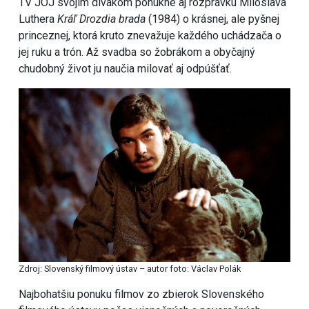
TV JOJ svojim divákom ponúkne aj rozprávku Miloslava
Luthera
Kráľ Drozdia
brada
(1984) o krásnej, ale pyšnej
princeznej, ktorá kruto znevažuje každého uchádzača o
jej ruku a trón. Až svadba so žobrákom a obyčajný
chudobný život ju naučia milovať aj odpúšťať.
Zdroj: Slovenský filmový ústav – autor foto: Václav Polák
Najbohatšiu ponuku filmov zo zbierok Slovenského