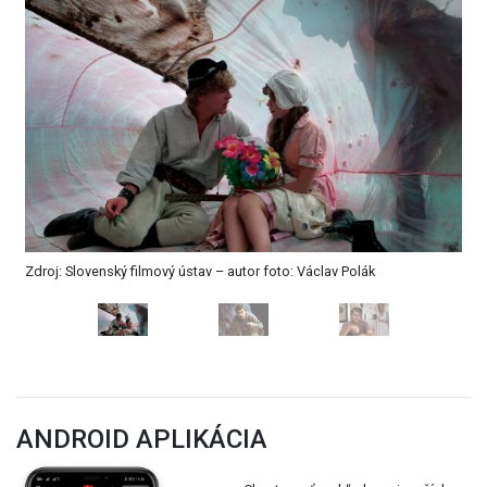
Zdroj: Slovenský filmový ústav – autor foto: Václav Polák
ANDROID APLIKÁCIA
Chcete mať prehľad o najnovších
filmoch alebo koncertoch aj vo
svojom mobile?
Stiahnite si bezplatne našu
aplikáciu.