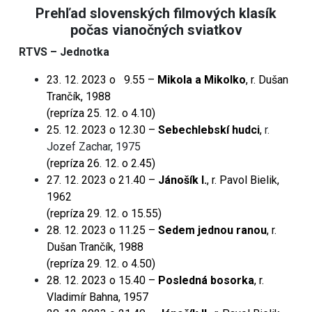
Prehľad slovenských filmových klasík
počas vianočných sviatkov
RTVS – Jednotka
23. 12. 2023 o 9.55 –
Mikola a Mikolko
, r. Dušan
Trančík, 1988
(repríza 25. 12. o 4.10)
25. 12. 2023 o 12.30 –
Sebechlebskí hudci
,
r.
Jozef Zachar, 1975
(repríza 26. 12. o 2.45)
27. 12. 2023 o 21.40 –
Jánošík I.
, r. Pavol Bielik,
1962
(repríza 29. 12. o 15.55)
28. 12. 2023 o 11.25 –
Sedem jednou ranou
, r.
Dušan Trančík, 1988
(repríza 29. 12. o 4.50)
28. 12. 2023 o 15.40 –
Posledná bosorka
, r.
Vladimír Bahna, 1957