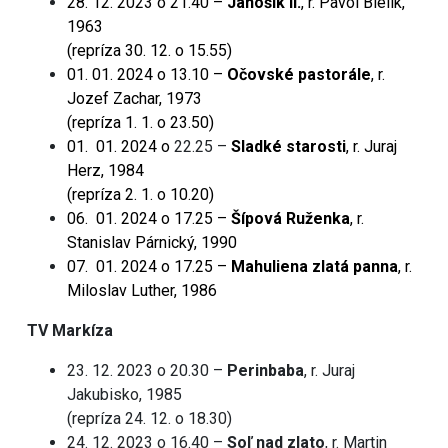
28. 12. 2023 o 21.40 –
Jánošík II.
, r. Pavol Bielik,
1963
(repríza 30. 12. o 15.55)
01. 01. 2024 o 13.10 –
Očovské pastorále
, r.
Jozef Zachar, 1973
(repríza 1. 1. o 23.50)
01. 01. 2024 o
22.25 –
Sladké starosti
, r. Juraj
Herz, 1984
(repríza 2. 1. o 10.20)
06. 01. 2024 o 17.25 –
Šípová Ruženka
, r.
Stanislav Párnický, 1990
07. 01. 2024 o 17.25 –
Mahuliena zlatá panna
, r.
Miloslav Luther, 1986
TV Markíza
23. 12. 2023 o 20.30 –
Perinbaba
, r. Juraj
Jakubisko, 1985
(repríza 24. 12. o 18.30)
24. 12. 2023 o 16.40 –
Soľ nad zlato
, r. Martin