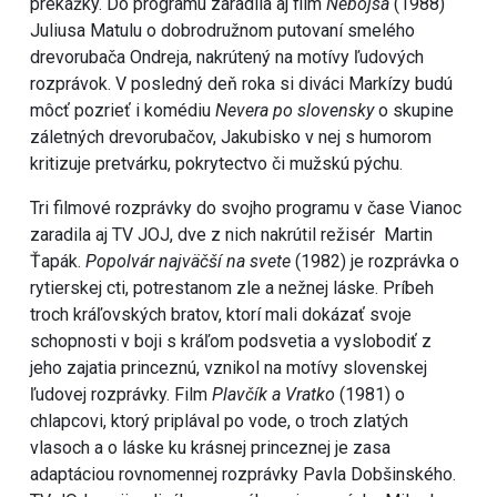
prekážky. Do programu zaradila aj film
Nebojsa
(1988)
Juliusa Matulu o dobrodružnom putovaní smelého
drevorubača Ondreja, nakrútený na motívy ľudových
rozprávok. V posledný deň roka si diváci Markízy budú
môcť pozrieť i komédiu
Nevera po slovensky
o skupine
záletných drevorubačov, Jakubisko v nej s humorom
kritizuje pretvárku, pokrytectvo či mužskú pýchu.
Tri filmové rozprávky do svojho programu v čase Vianoc
zaradila aj TV JOJ, dve z nich nakrútil režisér Martin
Ťapák.
Popolvár najväčší na svete
(1982) je rozprávka o
rytierskej cti, potrestanom zle a nežnej láske. Príbeh
troch kráľovských bratov, ktorí mali dokázať svoje
schopnosti v boji s kráľom podsvetia a vyslobodiť z
jeho zajatia princeznú, vznikol na motívy slovenskej
ľudovej rozprávky. Film
Plavčík a Vratko
(1981) o
chlapcovi, ktorý priplával po vode, o troch zlatých
vlasoch a o láske ku krásnej princeznej je zasa
adaptáciou rovnomennej rozprávky Pavla Dobšinského.