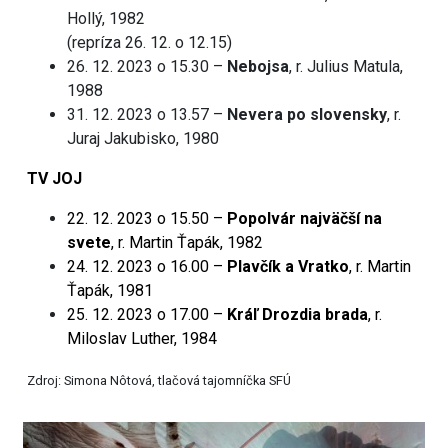
Hollý, 1982
(repríza 26. 12. o 12.15)
26. 12. 2023 o 15.30 –
Nebojsa
, r. Julius Matula,
1988
31. 12. 2023 o 13.57 –
Nevera po slovensky
, r.
Juraj Jakubisko, 1980
TV JOJ
22. 12. 2023 o 15.50 –
Popolvár najväčší na
svete
, r. Martin Ťapák, 1982
24. 12. 2023 o 16.00 –
Plavčík a Vratko
, r. Martin
Ťapák, 1981
25. 12. 2023 o 17.00 –
Kráľ Drozdia brada
, r.
Miloslav Luther, 1984
Zdroj: Simona Nôtová, tlačová tajomníčka SFÚ