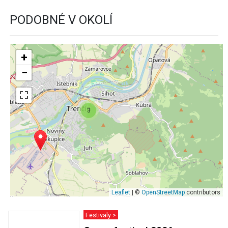
PODOBNÉ V OKOLÍ
+
−
3
Leaflet
| ©
OpenStreetMap
contributors
Festivaly >