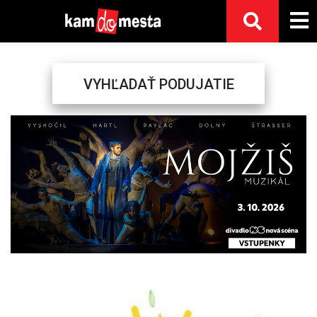
VYHĽADAŤ PODUJATIE
Previous
Next