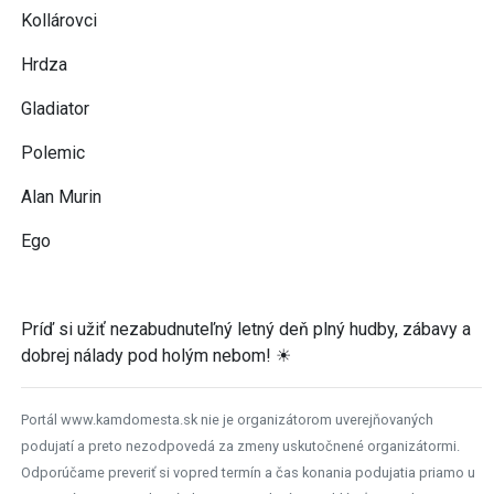
Kollárovci
Hrdza
Gladiator
Polemic
Alan Murin
Ego
Príď si užiť nezabudnuteľný letný deň plný hudby, zábavy a
dobrej nálady pod holým nebom! ☀
Portál www.kamdomesta.sk nie je organizátorom uverejňovaných
podujatí a preto nezodpovedá za zmeny uskutočnené organizátormi.
Odporúčame preveriť si vopred termín a čas konania podujatia priamo u