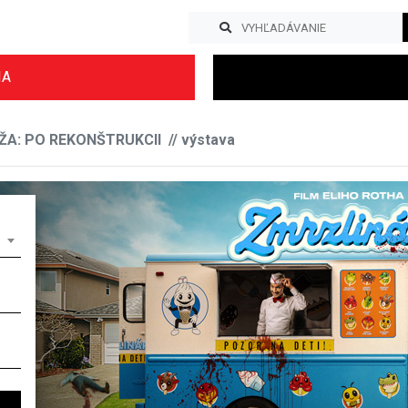
IA
A: PO REKONŠTRUKCII // výstava
Previous