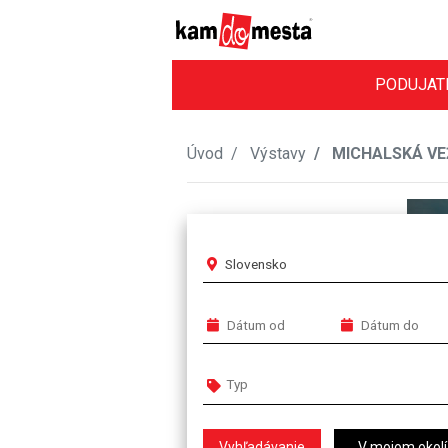
PODUJAT
Úvod
Výstavy
MICHALSKÁ VEŽ
Slovensko
V mojom okolí