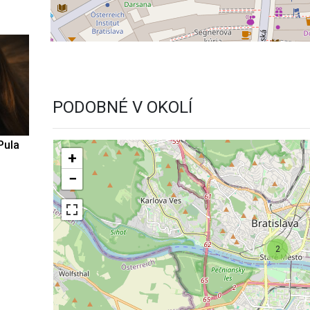
PODOBNÉ V OKOLÍ
Pula
+
−
2