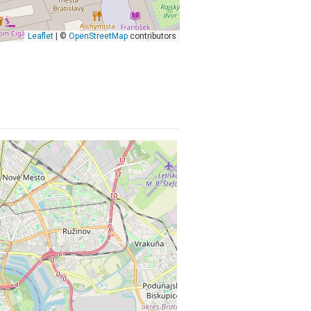
Leaflet
| ©
OpenStreetMap
contributors