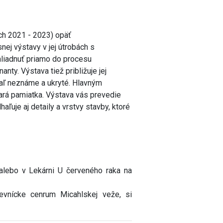
och 2021 - 2023) opäť
nej výstavy v jej útrobách s
liadnuť priamo do procesu
nty. Výstava tiež približuje jej
siaľ neznáme a ukryté. Hlavným
ará pamiatka. Výstava vás prevedie
ľuje aj detaily a vrstvy stavby, ktoré
lebo v Lekárni U červeného raka na
števnícke cenrum Micahlskej veže, si