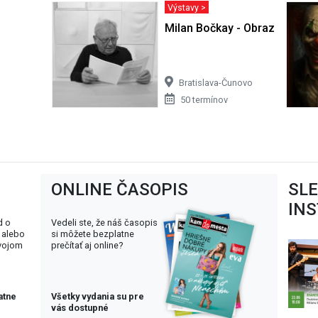
Výstavy >
Milan Bočkay - Obrazy
Bratislava-Čunovo
50 termínov
ONLINE ČASOPIS
SL
IN
d o
Vedeli ste, že náš časopis
 alebo
si môžete bezplatne
svojom
prečítať aj online?
atne
Všetky vydania su pre
vás dostupné