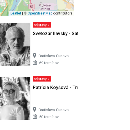
Leaflet
| ©
OpenStreetMap
contributors
Výstavy >
ivota…
Svetozár Ilavský - Satori v Cíferi II
Bratislava-Čunovo
69 termínov
Výstavy >
Patrícia Koyšová - Tmy sa nemusíš báť
Bratislava-Čunovo
50 termínov