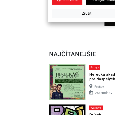
NAJČÍTANEJŠIE
Kurzy >
Herecká aka
pre dospelýc
Prešov
26 termínov
Výstavy >
Príbeh