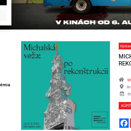
Výstav
MIC
REKO
M
démia
Br
h
St
KÚPI