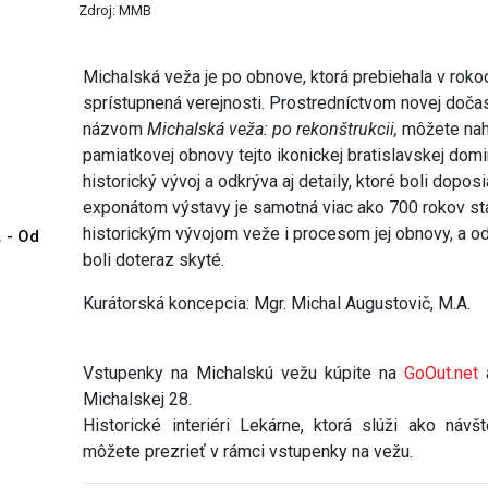
Zdroj: MMB
Michalská veža je po obnove, ktorá prebiehala v rok
sprístupnená verejnosti. Prostredníctvom novej dočas
názvom
Michalská veža: po rekonštrukcii,
môžete nah
pamiatkovej obnovy tejto ikonickej bratislavskej domina
historický vývoj a odkrýva aj detaily, ktoré boli dopo
exponátom výstavy je samotná viac ako 700 rokov st
historickým vývojom veže i procesom jej obnovy, a odha
. - Od
boli doteraz skyté.
Kurátorská koncepcia: Mgr. Michal Augustovič, M.A.
Vstupenky na Michalskú vežu kúpite na
GoOut.net
a
Michalskej 28.
Historické interiéri Lekárne, ktorá slúži ako náv
môžete prezrieť v rámci vstupenky na vežu.