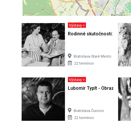
Výstavy >
Rodinné skutočnosti: Obraz ž
Bratislava-Staré Mesto
22 termínov
Výstavy >
Lubomír Typlt - Obrazy
Bratislava-Čunovo
22 termínov