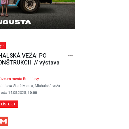
y >
HALSKÁ VEŽA: PO
NŠTRUKCII // výstava
úzeum mesta Bratislavy
atislava-Staré Mesto, Michalská veža
reda 14.05.2025,
10:00
Ť LÍSTOK
Facebook
Gmail