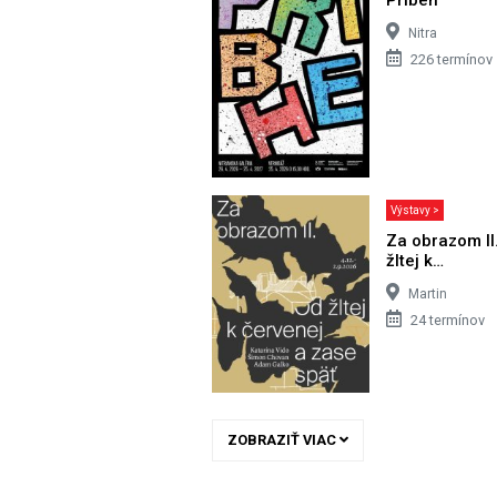
Nitra
226 termínov
Výstavy >
Za obrazom II
žltej k…
Martin
24 termínov
ZOBRAZIŤ VIAC