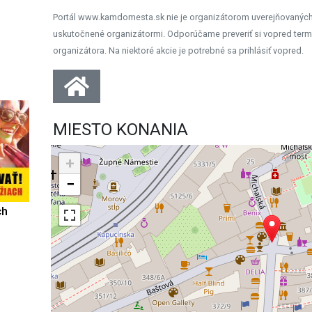
Portál www.kamdomesta.sk nie je organizátorom uverejňovanýc
uskutočnené organizátormi. Odporúčame preveriť si vopred term
organizátora. Na niektoré akcie je potrebné sa prihlásiť vopred.
MIESTO KONANIA
+
−
ch