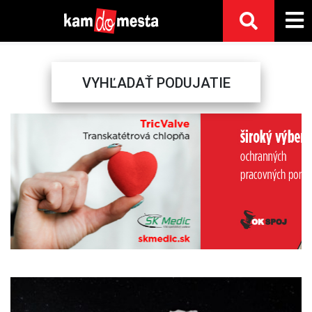
VYHĽADAŤ PODUJATIE
Previous
Next