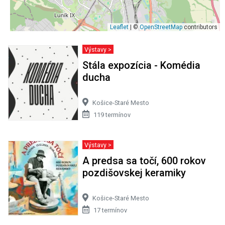
Leaflet
| ©
OpenStreetMap
contributors
Výstavy >
Stála expozícia - Komédia
ducha
Košice-Staré Mesto
119 termínov
Výstavy >
A predsa sa točí, 600 rokov
pozdišovskej keramiky
Košice-Staré Mesto
17 termínov