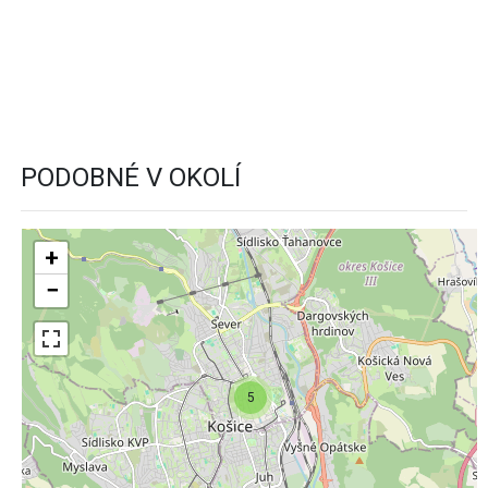
PODOBNÉ V OKOLÍ
+
−
5