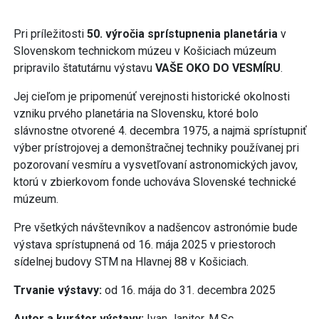
Pri príležitosti
50. výročia sprístupnenia planetária
v
Slovenskom technickom múzeu v Košiciach múzeum
pripravilo štatutárnu výstavu
VAŠE OKO DO VESMÍRU
.
Jej cieľom je pripomenúť verejnosti historické okolnosti
vzniku prvého planetária na Slovensku, ktoré bolo
slávnostne otvorené 4. decembra 1975, a najmä sprístupniť
výber prístrojovej a demonštračnej techniky používanej pri
pozorovaní vesmíru a vysvetľovaní astronomických javov,
ktorú v zbierkovom fonde uchováva Slovenské technické
múzeum.
Pre všetkých návštevníkov a nadšencov astronómie bude
výstava sprístupnená od 16. mája 2025 v priestoroch
sídelnej budovy STM na Hlavnej 88 v Košiciach.
Trvanie výstavy:
od 16. mája do 31. decembra 2025
Autor a kurátor výstavy:
Ivan Janitor, M.Sc.