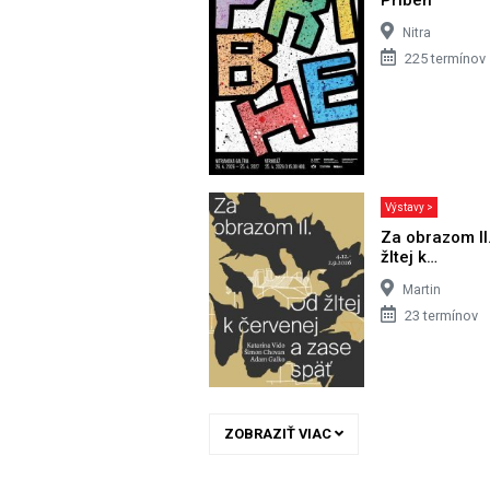
Nitra
225 termínov
Výstavy >
Za obrazom II
žltej k…
Martin
23 termínov
ZOBRAZIŤ VIAC