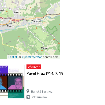
Leaflet
| ©
OpenStreetMap
contributors
Výstavy >
VÁS MOHLO
Pavel Hrúz (*14. 7. 1941 + 15. 8. 2008)
Banská Bystrica
29 termínov