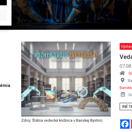
Výstav
Veda
07.08
Št
Ba
démia
Banskej
h
S
INÉ 
Zdroj: Štátna vedecká knižnica v Banskej Bystrici