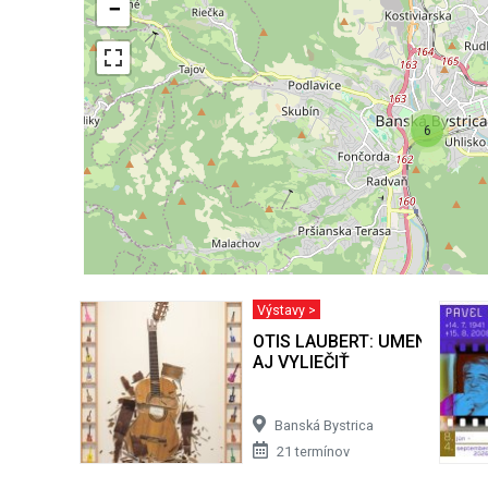
−
6
Výstavy >
OTIS LAUBERT: UMENIE BY 
AJ VYLIEČIŤ
Banská Bystrica
21 termínov