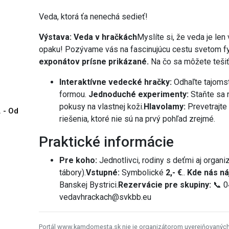
Veda, ktorá ťa nenechá sedieť!
Výstava: Veda v hračkách
Myslíte si, že veda je len
opaku! Pozývame vás na fascinujúcu cestu svetom fyz
exponátov prísne prikázané.
Na čo sa môžete teši
Interaktívne vedecké hračky:
Odhaľte tajomst
formou.
Jednoduché experimenty:
Staňte sa 
pokusy na vlastnej koži.
Hlavolamy:
Prevetrajte
. - Od
riešenia, ktoré nie sú na prvý pohľad zrejmé.
Praktické informácie
Pre koho:
Jednotlivci, rodiny s deťmi aj organi
tábory).
Vstupné:
Symbolické
2,- €
..
Kde nás ná
Banskej Bystrici.
Rezervácie pre skupiny:
📞 0
vedavhrackach@svkbb.eu
Portál www.kamdomesta.sk nie je organizátorom uverejňovanýc