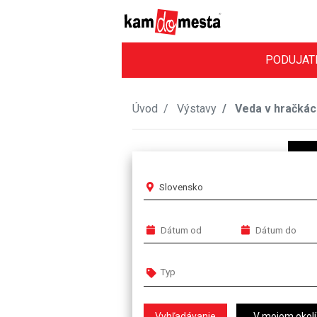
PODUJAT
Úvod
Výstavy
Veda v hračkác
Slovensko
V mojom okolí