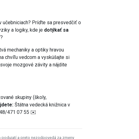
 v učebniciach? Príďte sa presvedčiť o
iky a logiky, kde je
dotýkať sa
ť?
vá mechaniky a optiky hravou
na chvíľu vedcom a vyskúšajte si
 svoje mozgové závity a nájdite
zované skupiny (školy,
jdete:
Štátna vedecká knižnica v
48/471 07 55 ✉️
h podujatí a preto nezodpovedá za zmeny