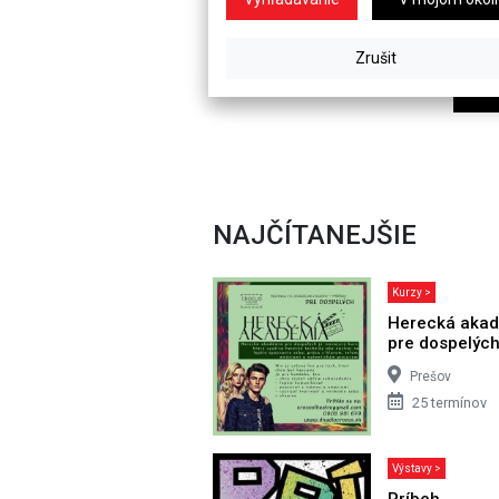
NAJČÍTANEJŠIE
Kurzy >
Herecká aka
pre dospelýc
Prešov
25 termínov
Výstavy >
Príbeh