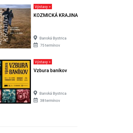
Výstavy >
 potom
KOZMICKÁ KRAJINA
Banská Bystrica
75 termínov
Výstavy >
íru
Vzbura baníkov
Banská Bystrica
38 termínov