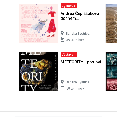
Výstavy >
Andrea Čepiššáková: Horím,
tíchnem…
Banská Bystrica
39 termínov
Výstavy >
METEORITY - poslovia z vesm
Banská Bystrica
59 termínov