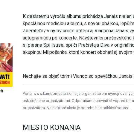
K desiatemu výročiu albumu prichádza Janais nielen s
špeciálnou reedíciou albumu, s novou obálkou, lepš
Zberateľov vinylov určite poteší aj Vianočná Janais v
autogramiáda po koncerte. Návštevníci prešovského
si piesne Spi Isuse, spi či Prečistaja Diva v origin
skupinou Milpošanka, ktorá koncert obohatí aj svoj
Nechajte sa objať tónmi Vianoc so speváčkou Janais a
ch
Portál www.kamdomesta.sk nie je organizátorom uverejňovanýc
uskutočnené organizátormi. Odporúčame preveriť si vopred term
organizátora. Na niektoré akcie je potrebné sa prihlásiť vopred.
MIESTO KONANIA