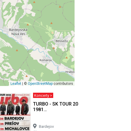
Leaflet
| ©
OpenStreetMap
contributors
Koncerty >
Bardejov
TURBO - SK TOUR 2026 (45 let kapely
1981…
Bardejov