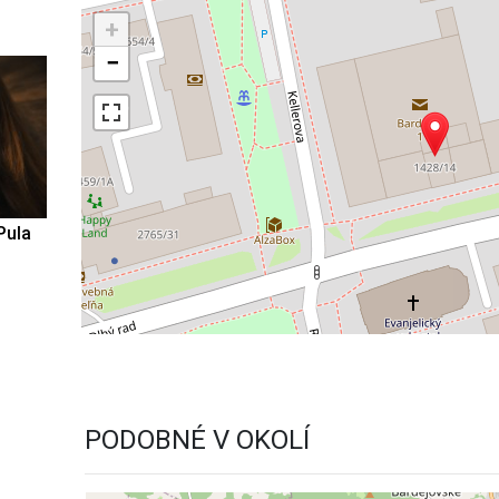
+
−
Pula
PODOBNÉ V OKOLÍ