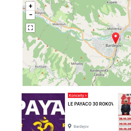
+
−
Koncerty >
LE PAYACO 30 ROKOV TOUR | 
Bardejov