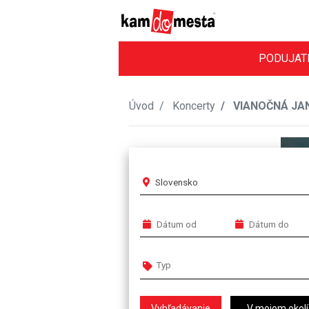
PODUJAT
Úvod
Koncerty
VIANOČNÁ JAN
Slovensko
V mojom okolí