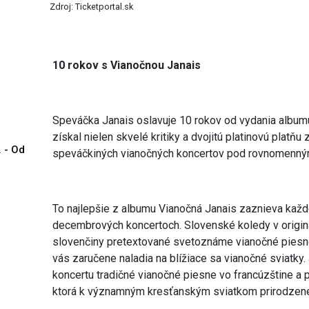
Zdroj: Ticketportal.sk
10 rokov s Vianočnou Janais
Speváčka Janais oslavuje 10 rokov od vydania albu
získal nielen skvelé kritiky a dvojitú platinovú platňu
. - Od
speváčkiných vianočných koncertov pod rovnomenn
To najlepšie z albumu Vianočná Janais zaznieva kaž
decembrových koncertoch. Slovenské koledy v origin
slovenčiny pretextované svetoznáme vianočné piesne,
vás zaručene naladia na blížiace sa vianočné sviatk
koncertu tradičné vianočné piesne vo francúzštine a p
ktorá k významným kresťanským sviatkom prirodzene 