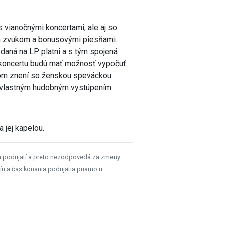
 vianočnými koncertami, ale aj so
ím zvukom a bonusovými piesňami.
ydaná na LP platni a s tým spojená
 koncertu budú mať možnosť vypočuť
álnom znení so ženskou speváckou
im vlastným hudobným vystúpením.
 jej kapelou.
h podujatí a preto nezodpovedá za zmeny
ín a čas konania podujatia priamo u