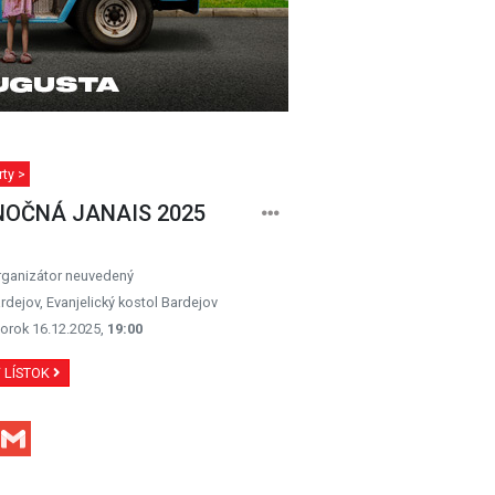
ty >
NOČNÁ JANAIS 2025
rganizátor neuvedený
rdejov, Evanjelický kostol Bardejov
orok 16.12.2025,
19:00
Ť LÍSTOK
Facebook
Gmail