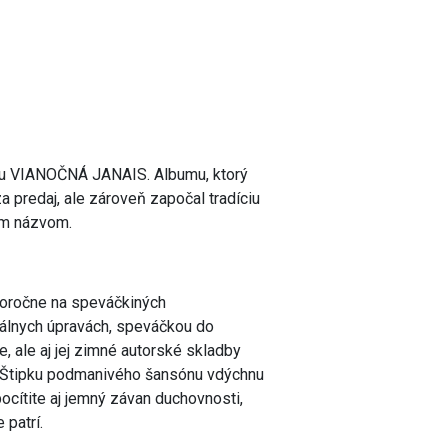
mu VIANOČNÁ JANAIS. Albumu, ktorý
 za predaj, ale zároveň započal tradíciu
ým názvom.
doročne na speváčkiných
álnych úpravách, speváčkou do
 ale aj jej zimné autorské skladby
y. Štipku podmanivého šansónu vdýchnu
ocítite aj jemný závan duchovnosti,
patrí.