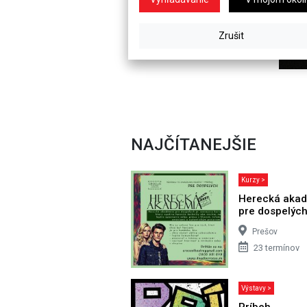
NAJČÍTANEJŠIE
Kurzy >
Herecká aka
pre dospelýc
Prešov
23 termínov
Výstavy >
Príbeh