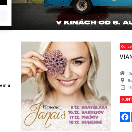
Koncer
VIA
O
Ba
démia
Ut
h
KÚPI