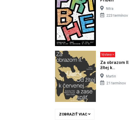
Nitra
223 termínov
Výstavy >
Za obrazom II
žltej k…
Martin
21 termínov
ZOBRAZIŤ VIAC