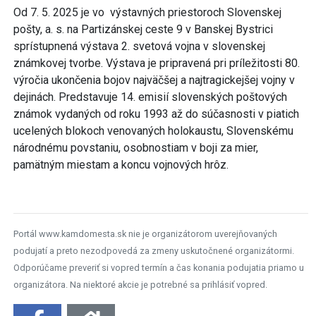
Od 7. 5. 2025 je vo výstavných priestoroch Slovenskej
pošty, a. s. na Partizánskej ceste 9 v Banskej Bystrici
sprístupnená výstava 2. svetová vojna v slovenskej
známkovej tvorbe. Výstava je pripravená pri príležitosti 80.
výročia ukončenia bojov najväčšej a najtragickejšej vojny v
dejinách. Predstavuje 14. emisií slovenských poštových
známok vydaných od roku 1993 až do súčasnosti v piatich
ucelených blokoch venovaných holokaustu, Slovenskému
národnému povstaniu, osobnostiam v boji za mier,
pamätným miestam a koncu vojnových hrôz.
Portál www.kamdomesta.sk nie je organizátorom uverejňovaných
podujatí a preto nezodpovedá za zmeny uskutočnené organizátormi.
Odporúčame preveriť si vopred termín a čas konania podujatia priamo u
organizátora. Na niektoré akcie je potrebné sa prihlásiť vopred.