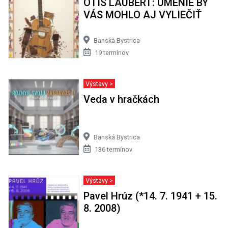
OTIS LAUBERT: UMENIE BY
VÁS MOHLO AJ VYLIEČIŤ
Banská Bystrica
19 termínov
Výstavy >
Veda v hračkách
Banská Bystrica
136 termínov
Výstavy >
Pavel Hrúz (*14. 7. 1941 + 15.
8. 2008)