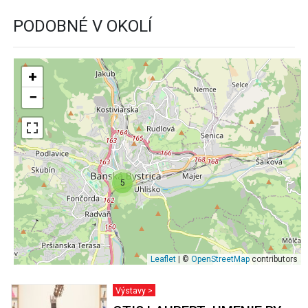
PODOBNÉ V OKOLÍ
+
−
5
Leaflet
| ©
OpenStreetMap
contributors
Výstavy >