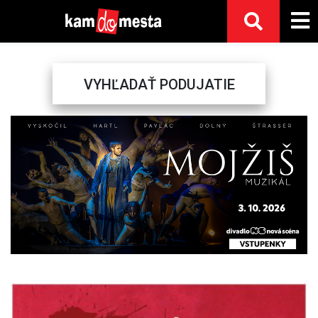
VYHĽADAŤ PODUJATIE
Previous
Next