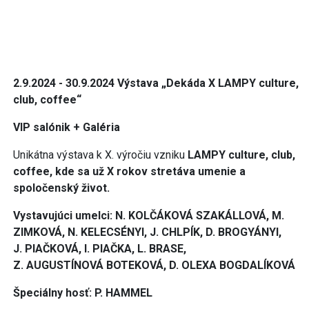
2
.
9
.2024 -
30
.
9
.2024 Výstava
„Dekáda X LAMPY culture,
club, coffee“
VIP salónik + Galéria
Unikátna výstava k X. výročiu vzniku
LAMPY culture, club,
coffee, kde sa už X rokov stretáva umenie a
spoločenský život.
Vystavujúci umelci: N. KOLČÁKOVÁ SZAKÁLLOVÁ, M.
ZIMKOVÁ, N. KELECSÉNYI, J. CHLPÍK, D. BROGYÁNYI,
J. PIAČKOVÁ, I. PIAČKA, L. BRASE,
Z. AUGUSTÍNOVÁ BOTEKOVÁ, D. OLEXA BOGDALÍKOVÁ
Špeciálny hosť: P. HAMMEL