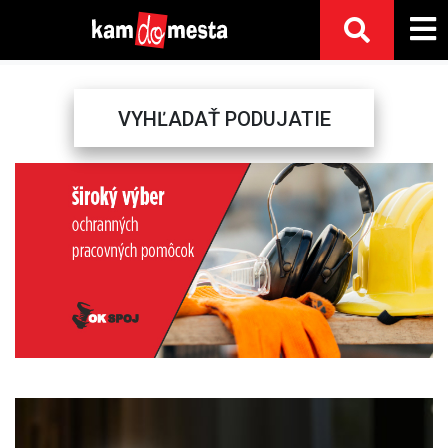
VYHĽADAŤ PODUJATIE
Previous
Next