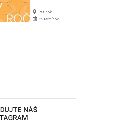
Pezinok
29 termínov
cov…
EDUJTE NÁŠ
STAGRAM