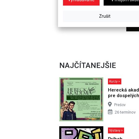
NAJČÍTANEJŠIE
Kurzy >
Herecká aka
pre dospelýc
Prešov
26 termínov
Výstavy >
Príbeh