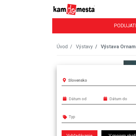
PODUJAT
Úvod
Výstavy
Výstava Ornam
Slovensko
V mojom okolí