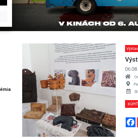
Výstav
Výst
06.08
O
Pe
démia
St
h
KÚPI