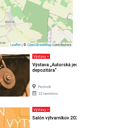
Leaflet
| ©
OpenStreetMap
contributors
Výstavy >
“
Výstava „Autorská jednohubka z
depozitára“
Pezinok
22 termínov
Výstavy >
Salón výtvarníkov 2026