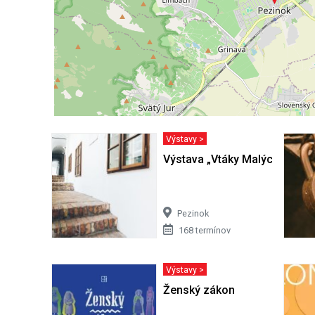
Výstavy >
Výstava „Vtáky Malých Karpát
Pezinok
168 termínov
Výstavy >
Ženský zákon