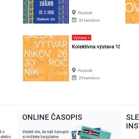
Pezinok
32 termínov
Výstavy >
Kolektívna výstava 101 umel
Pezinok
29 termínov
ONLINE ČASOPIS
SL
IN
d o
Vedeli ste, že náš časopis
 alebo
si môžete bezplatne