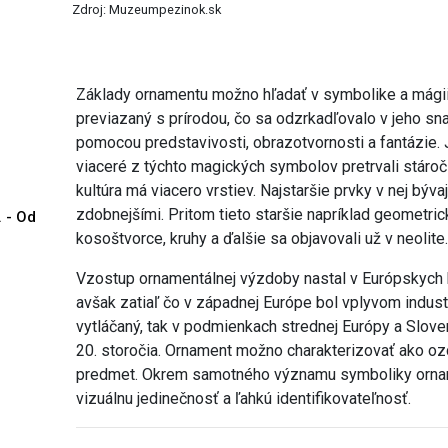
Zdroj: Muzeumpezinok.sk
Základy ornamentu možno hľadať v symbolike a mágii. Č
previazaný s prírodou, čo sa odzrkadľovalo v jeho sna
pomocou predstavivosti, obrazotvornosti a fantázie. 
viaceré z týchto magických symbolov pretrvali stároči
kultúra má viacero vrstiev. Najstaršie prvky v nej býv
zdobnejšími. Pritom tieto staršie napríklad geometrick
. - Od
kosoštvorce, kruhy a ďalšie sa objavovali už v neolite
Vzostup ornamentálnej výzdoby nastal v Európskych kra
avšak zatiaľ čo v západnej Európe bol vplyvom indust
vytláčaný, tak v podmienkach strednej Európy a Slovens
20. storočia. Ornament možno charakterizovať ako ozd
predmet. Okrem samotného významu symboliky ornam
vizuálnu jedinečnosť a ľahkú identifikovateľnosť.