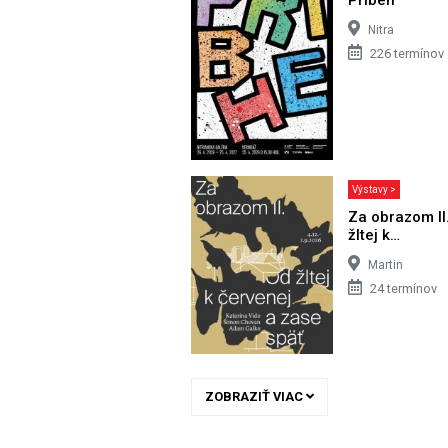
Nitra
226 termínov
Výstavy >
Za obrazom II
žltej k…
Martin
24 termínov
ZOBRAZIŤ VIAC