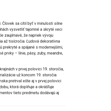
lovek sa cítil byť v minulosti silne
hách vysvetliť tajomné a skryté veci
Je zaujímavé, že napriek vývoju
a až tisícročia. Ľudová dekoratívna
ajú prekryté a spájané s modernejšími,
é prvky – línie, pásy, zuby, meandre,
.
jinách v prvej polovici 19. storočia,
rializácie už koncom 19. storočia
ka pretrval ešte aj v prvej polovici
obu, ktorá doplňuje a okrášľuje
entov tieto predmetu dodávajú aj