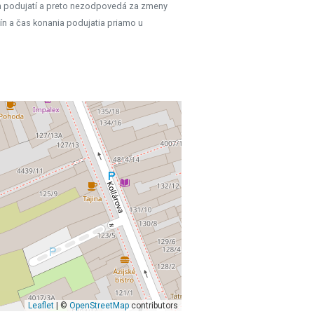
h podujatí a preto nezodpovedá za zmeny
ín a čas konania podujatia priamo u
Leaflet
| ©
OpenStreetMap
contributors