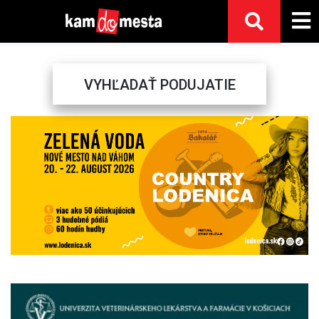
VYHĽADAŤ PODUJATIE
Previous
Next