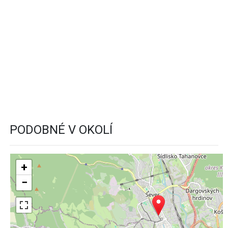
PODOBNÉ V OKOLÍ
+
−