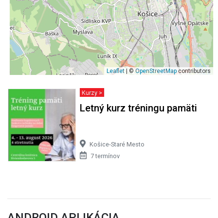
Leaflet
| ©
OpenStreetMap
contributors
Kurzy >
Letný kurz tréningu pamäti
Košice-Staré Mesto
7 termínov
ANDROID APLIKÁCIA