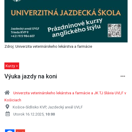
Zdroj: Univerzita veterinárskeho lekárstva a farmácie
Kurzy >
Výuka jazdy na koni
Univerzita veterinárskeho lekárstva a farmácie a JK TJ Slávia UVLF v
Košiciach
Košice-Sídlisko KVP, Jazdecký areál UVLF
Utorok 16.12.2025,
10:00
Facebook
Gmail