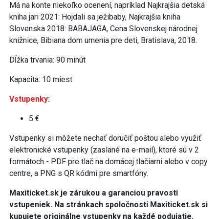
Má na konte niekoľko ocenení, napríklad Najkrajšia detská
kniha jari 2021: Hojdali sa ježibaby, Najkrajšia kniha
Slovenska 2018: BABAJAGA, Cena Slovenskej národnej
knižnice, Bibiana dom umenia pre deti, Bratislava, 2018.
Dĺžka trvania: 90 minút
Kapacita: 10 miest
Vstupenky:
5 €
Vstupenky si môžete nechať doručiť poštou alebo využiť
elektronické vstupenky (zaslané na e-mail), ktoré sú v 2
formátoch - PDF pre tlač na domácej tlačiarni alebo v copy
centre, a PNG s QR kódmi pre smartfóny.
Maxiticket.sk je zárukou a garanciou pravosti
vstupeniek. Na stránkach spoločnosti Maxiticket.sk si
kupujete originálne vstupenky na každé podujatie.