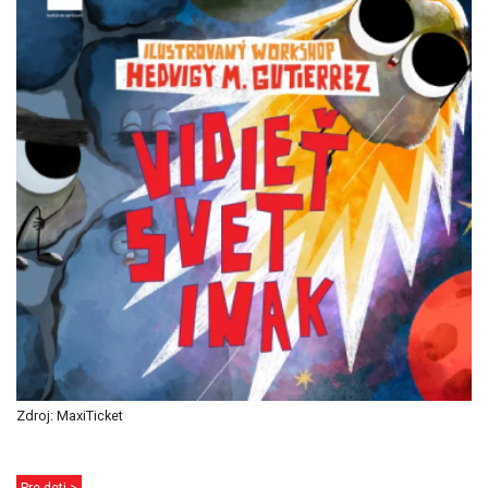
Zdroj: MaxiTicket
Pre deti >