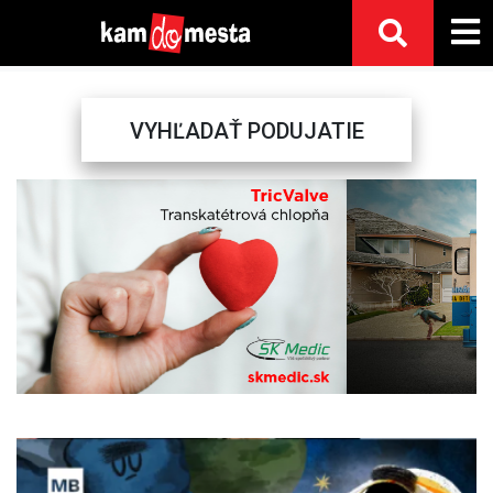
VYHĽADAŤ PODUJATIE
Previous
Next