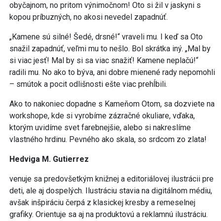
obyčajnom, no pritom výnimočnom! Oto si žil v jaskyni s
kopou príbuzných, no akosi nevedel zapadnúť.
„Kamene sú silné! Šedé, drsné!“ vraveli mu. I keď sa Oto
snažil zapadnúť, veľmi mu to nešlo. Bol skrátka iný. „Mal by
si viac jesť! Mal by si sa viac snažiť! Kamene neplačú!“
radili mu. No ako to býva, ani dobre mienené rady nepomohli
– smútok a pocit odlišnosti ešte viac prehĺbili.
Ako to nakoniec dopadne s Kameňom Otom, sa dozviete na
workshope, kde si vyrobíme zázračné okuliare, vďaka,
ktorým uvidíme svet farebnejšie, alebo si nakreslíme
vlastného hrdinu. Pevného ako skala, so srdcom zo zlata!
Hedviga M. Gutierrez
venuje sa predovšetkým knižnej a editoriálovej ilustrácii pre
deti, ale aj dospelých. Ilustráciu stavia na digitálnom médiu,
avšak inšpiráciu čerpá z klasickej kresby a remeselnej
grafiky. Orientuje sa aj na produktovú a reklamnú ilustráciu.