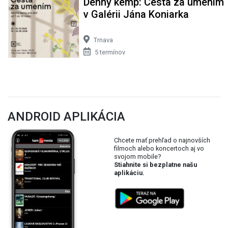
Denný kemp: Cesta za umením
v Galérii Jána Koniarka
Trnava
5 termínov
ANDROID APLIKÁCIA
Chcete mať prehľad o najnovších
filmoch alebo koncertoch aj vo
svojom mobile?
Stiahnite si bezplatne našu
aplikáciu.