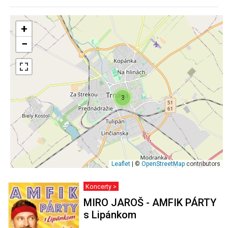
+
−
3
Leaflet
| ©
OpenStreetMap
contributors
Koncerty >
MIRO JAROŠ - AMFIK PÁRTY
s Lipánkom