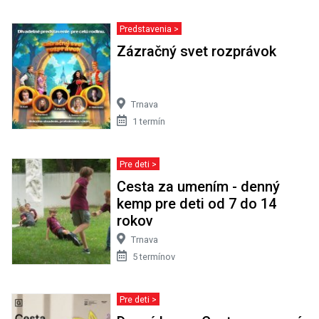
Predstavenia >
Zázračný svet rozprávok
Trnava
1 termín
Pre deti >
Cesta za umením - denný
kemp pre deti od 7 do 14
rokov
Trnava
5 termínov
Pre deti >