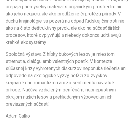
prepája priemyselný materiál s organickým prostredím nie
ako jeho negáciu, ale ako predĺženie či protézu prírody. V
duchu krajinológie sa pozerá na odpad ľudskej činnosti nie
ako na čisto deštruktívny prvok, ale ako na súčasť širších
procesov, ktoré ovplyvňujú a niekedy dokonca udržiavajú
krehké ekosystémy.
Spoločná výstava Z hĺbky bukových lesov je miestom
stretnutia, dialógu ambivalentných poetík. V kontexte
súčasnej krízy vyhrotených diskurzov neponúka riešenia ani
odpovede na ekologické výzvy, neťaží zo zvyškov
krajinárskeho romantizmu ani zo sentimentu návratu k
prírode. Načúva vzdialeným perifériám, nepriepustným
okrajom našich lesov a prehliadaným výpovediam ich
previazaných súčastí.
Adam Galko