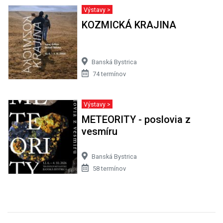
Výstavy >
KOZMICKÁ KRAJINA
Banská Bystrica
74 termínov
Výstavy >
METEORITY - poslovia z
vesmíru
Banská Bystrica
58 termínov