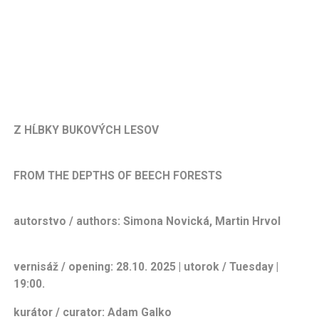
Z HĹBKY BUKOVÝCH LESOV
FROM THE DEPTH
S OF BEECH FORESTS
autorstvo / authors: Simona Novická, Martin Hrvol
vernisáž / opening: 28.10. 2025 | utorok / Tuesday |
19:00.
kurátor / curator: Adam Galko