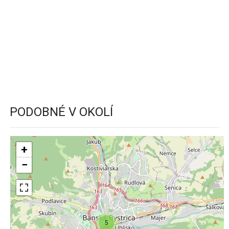
PODOBNÉ V OKOLÍ
+
−
5