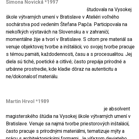
Simona Novická *1997
študovala na Vysokej
škole výtvarných umení v Bratislave v Ateliéri voľného
sochárstva pod vedením Štefana Papča. Participovala na
niekoľkých výstavách na Slovensku a v zahraničí;
momentálne žije a tvorí v Bratislave. S citom pre materiál sa
venuje objektovej tvorbe a inštalácii; vo svojej tvorbe pracuje
s témou pamäti, každodennosti, času a s procesualitou. Jej
diela sú tiché, poetické a citlivé; často prepája prírodné a
urbánne prostredie, kde kladie dôraz na autenticitu a
ne/dokonalosť materiálu.
Martin Hrvol *1989
je absolvent
magisterského štúdia na Vysokej škole výtvarných umení v
Bratislave. Venuje sa najmä tvorbe priestorových inštalácií,
často pracuje s prírodnými materiálmi, tematizuje mýty a
prácu s architektonickými formami. Je víťazom deviateho