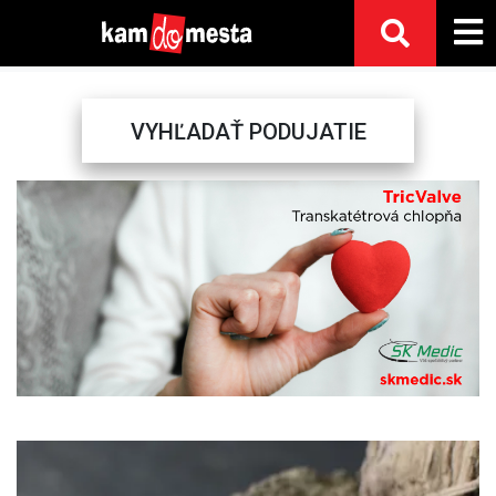
VYHĽADAŤ PODUJATIE
Previous
Next