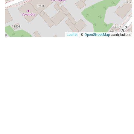
Leaflet
| ©
OpenStreetMap
contributors