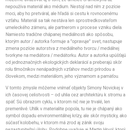
nepoužíva materiál ako médium. Nestojí nad ním z pozície
moci, aby ho pretváral, ale hľadá si cestu k rovnocenému
vzťahu. Materiál sa tak nestáva len sprostredkovateľom
umeleckého zámeru, ale partnerom v procese vzniku diela.
Namiesto tradične chápanej mediálnosti ako spôsobu,
ktorým autor / autorka formuje a "opravuje" svet, nastupuje
zmena pozície autorstva z mediálneho tvorcu / mediálnej
tvorkyne na mediátora / mediátorku. Autor a autorka upúšťajú
od jednoznačných ekologických deklarácií a preberajú skôr
rolu tlmočníkov nenápadných vzťahov medzi prírodou a
človekom, medzi materiálom, jeho významom a pamäťou.
V tomto zmysle môžeme vnímať objekty Simony Novickej v
ich časovej celistvosti – od uhlia cez architektúru k stromu a
späť. Sú obrazom cyklu, v ktorom nič nie je trvalé, len
premenlivé. Uhlík v materialite popola, tu nie je chápaný ako
symbol dopadu environmentálnej krízy, ale skôr mysticky, ako
súčasť kolobehu, v ktorom má zrod aj zánik svoju
nezastupiteľnú úlohu. Podobne uvažuje aj Martin Hrvol, ktorý