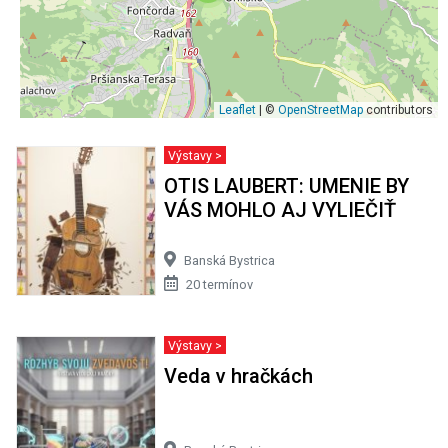
Leaflet
| ©
OpenStreetMap
contributors
Výstavy >
OTIS LAUBERT: UMENIE BY
VÁS MOHLO AJ VYLIEČIŤ
Banská Bystrica
20 termínov
Výstavy >
Veda v hračkách