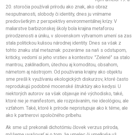
20. storočia používali prírodu ako znak, ako obraz
nesputnanosti, slobody či identity, dnes ju vnímame
predovšetkým z perspektívy environmentálnej krízy. V
maliarstve barbizonskej školy bola krajina metaforou
prirodzenosti a úniku, v slovenskom výtvarnom umení sa zas
stala politickou kulisou národnej identity. Dnes sa však z
tohto znaku stal metaznak: pozeráme sa naň s odstupom,
kriticky, vedomí si jeho vrstiev a kontextov. "Zelené" sa stalo
mantrou, zaklínadlom, útechou aj komoditou, obsahom,
námetom aj nástrojom. Od používania krajiny ako objektu
sme prešli k využívaniu ekologických diskurzov, ktoré často
reprodukujú podobné mocenské štruktúry ako kedysi. U
niektorých autorov sa však objavuje iné východisko, také,
ktoré nie je manifestom, ale rozprávaním, nie ideológiou, ale
vzťahom. Také, ktoré k prírode nepristupuje ako k téme, ale
ako k partnerovi spoločného príbehu.
Ak sme už prekonali dichotómiu človek verzus príroda,
môžeme uvažovať aj o tom, že umelec či umelkyňa už