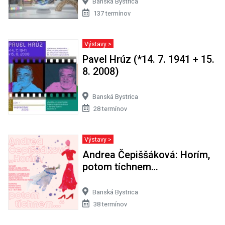
Banská Bystrica
137 termínov
Výstavy >
Pavel Hrúz (*14. 7. 1941 + 15.
8. 2008)
Banská Bystrica
28 termínov
Výstavy >
Andrea Čepiššáková: Horím,
potom tíchnem…
Banská Bystrica
38 termínov