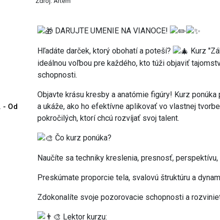
Zdroj: Artem
DARUJTE UMENIE NA VIANOCE!
Hľadáte darček, ktorý obohatí a poteší?
Kurz "Zák
ideálnou voľbou pre každého, kto túži objaviť tajoms
schopnosti.
Objavte krásu kresby a anatómie figúry! Kurz ponúka 
a ukáže, ako ho efektívne aplikovať vo vlastnej tvorb
. - Od
pokročilých, ktorí chcú rozvíjať svoj talent.
Čo kurz ponúka?
Naučíte sa techniky kreslenia, presnosť, perspektívu,
Preskúmate proporcie tela, svalovú štruktúru a dyna
Zdokonalíte svoje pozorovacie schopnosti a rozviniet
Lektor kurzu: