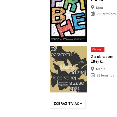
Nitra
225 termínov
Výstavy >
Za obrazom II
žltej k…
Martin
23 termínov
ZOBRAZIŤ VIAC