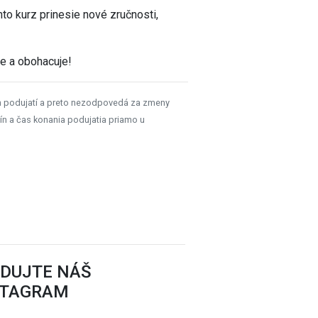
nto kurz prinesie nové zručnosti,
je a obohacuje!
h podujatí a preto nezodpovedá za zmeny
ín a čas konania podujatia priamo u
EDUJTE NÁŠ
STAGRAM