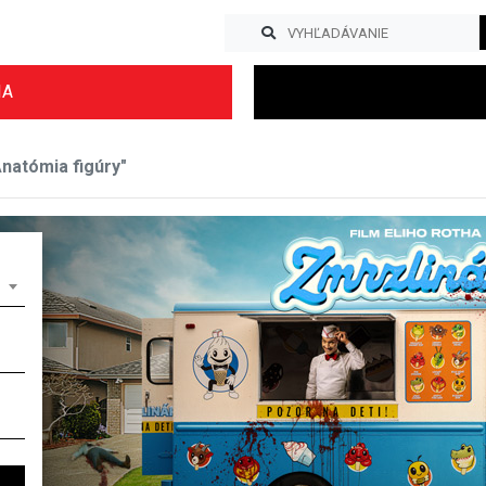
IA
natómia figúry"
Previous