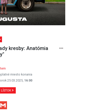
>
ady kresby: Anatómia
y"
rtem
platné miesto konania
orok 25.03.2025,
16:00
Ť LÍSTOK
Facebook
Gmail