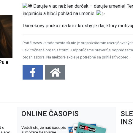
Darujte viac než len darček – darujte umenie! Te
inšpiráciu a hlbší pohľad na umenie.
Darčekový poukaz na kurz kresby je dar, ktorý motivu
Portál www.kamdomesta.sk nie je organizátorom uverejňovanýc
uskutočnené organizátormi. Odporúčame preveriť si vopred term
organizátora. Na niektoré akcie je potrebné sa prihlásiť vopred.
Pula
ONLINE ČASOPIS
SL
IN
d o
Vedeli ste, že náš časopis
 alebo
si môžete bezplatne