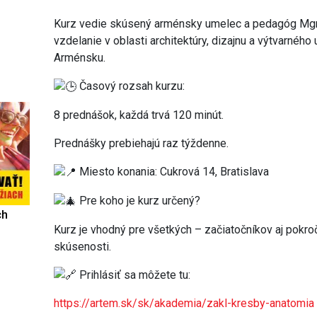
Kurz vedie skúsený arménsky umelec a pedagóg Mgr.
vzdelanie v oblasti architektúry, dizajnu a výtvarnéh
Arménsku.
Časový rozsah kurzu:
8 prednášok, každá trvá 120 minút.
Prednášky prebiehajú raz týždenne.
Miesto konania: Cukrová 14, Bratislava
Pre koho je kurz určený?
ch
Kurz je vhodný pre všetkých – začiatočníkov aj pokro
skúsenosti.
Prihlásiť sa môžete tu:
https://artem.sk/sk/akademia/zakl-kresby-anatomia