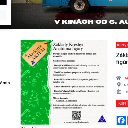
Kurzy 
Zákl
figúr
A
démia
Ne
h
Ut
KÚPI