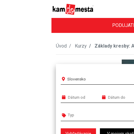
PODUJAT
Úvod
Kurzy
Základy kresby: A
Slovensko
V mojom okolí