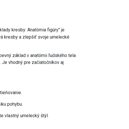
lady kresby: Anatómia figúry" je
tvá kresby a zlepšiť svoje umelecké
pevný základ v anatómii ľudského tela
e. Je vhodný pre začiatočníkov aj
 tieňovanie.
miku pohybu.
e vlastný umelecký štýl.