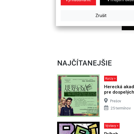
NAJČÍTANEJŠIE
Kurzy >
Herecká aka
pre dospelýc
Prešov
25 termínov
Výstavy >
Príbeh