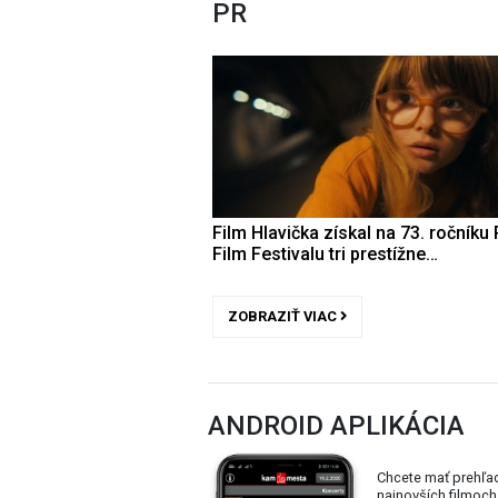
PR
Film Hlavička získal na 73. ročníku 
Film Festivalu tri prestížne…
ZOBRAZIŤ VIAC
ANDROID APLIKÁCIA
Chcete mať prehľa
najnovších filmoch