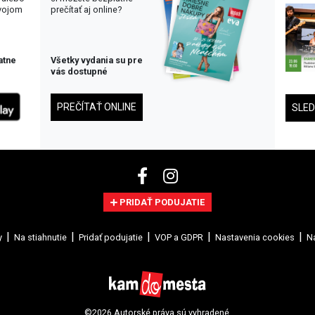
svojom
prečítať aj online?
atne
Všetky vydania su pre
vás dostupné
PREČÍTAŤ ONLINE
SLE
PRIDAŤ PODUJATIE
y
Na stiahnutie
Pridať podujatie
VOP a GDPR
Nastavenia cookies
Na
©2026 Autorské práva sú vyhradené.