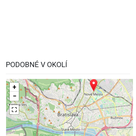
PODOBNÉ V OKOLÍ
+
−