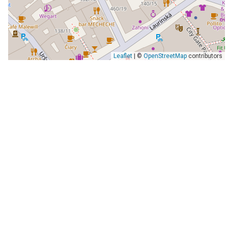
Leaflet
| ©
OpenStreetMap
contributors