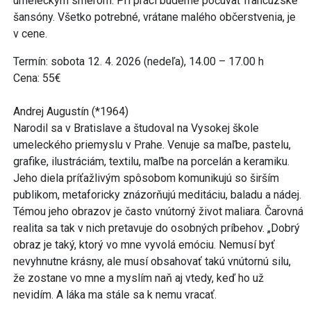
umeleckým smerom. Pri práci budeme počúvať francúzske
šansóny. Všetko potrebné, vrátane malého občerstvenia, je
v cene.
Termín: sobota 12. 4. 2026 (nedeľa), 14.00 – 17.00 h
Cena: 55€
Andrej Augustín (*1964)
Narodil sa v Bratislave a študoval na Vysokej škole
umeleckého priemyslu v Prahe. Venuje sa maľbe, pastelu,
grafike, ilustráciám, textilu, maľbe na porcelán a keramiku.
Jeho diela príťažlivým spôsobom komunikujú so širším
publikom, metaforicky znázorňujú meditáciu, baladu a nádej.
Témou jeho obrazov je často vnútorný život maliara. Čarovná
realita sa tak v nich pretavuje do osobných príbehov. „Dobrý
obraz je taký, ktorý vo mne vyvolá emóciu. Nemusí byť
nevyhnutne krásny, ale musí obsahovať takú vnútornú silu,
že zostane vo mne a myslím naň aj vtedy, keď ho už
nevidím. A láka ma stále sa k nemu vracať.