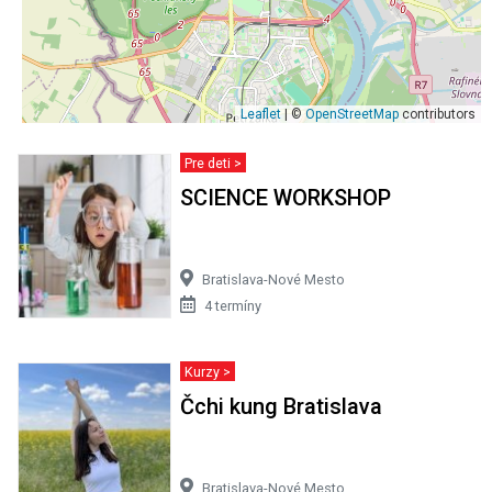
Leaflet
| ©
OpenStreetMap
contributors
Pre deti >
SCIENCE WORKSHOP
Bratislava-Nové Mesto
4 termíny
Kurzy >
Čchi kung Bratislava
Bratislava-Nové Mesto