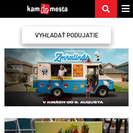
VYHĽADAŤ PODUJATIE
Previous
Next