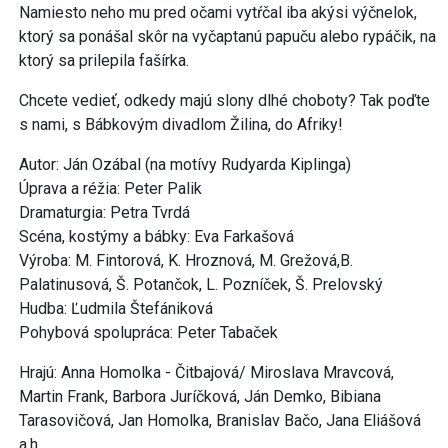
Namiesto neho mu pred očami vytŕčal iba akýsi výčnelok,
ktorý sa ponášal skôr na vyčaptanú papuču alebo rypáčik, na
ktorý sa prilepila fašírka.
Chcete vedieť, odkedy majú slony dlhé choboty? Tak poďte
s nami, s Bábkovým divadlom Žilina, do Afriky!
Autor: Ján Ozábal (na motívy Rudyarda Kiplinga)
Úprava a réžia: Peter Palik
Dramaturgia: Petra Tvrdá
Scéna, kostýmy a bábky: Eva Farkašová
Výroba: M. Fintorová, K. Hroznová, M. Grežová,B.
Palatinusová, Š. Potančok, L. Pozníček, Š. Prelovský
Hudba: Ľudmila Štefániková
Pohybová spolupráca: Peter Tabaček
Hrajú: Anna Homolka - Čitbajová/ Miroslava Mravcová,
Martin Frank, Barbora Juríčková, Ján Demko, Bibiana
Tarasovičová, Jan Homolka, Branislav Bačo, Jana Eliášová
a.h.