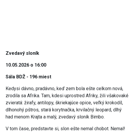
Zvedavý sloník
10.05.2026 o 16:00
Sála BDŽ - 196 miest
Kedysi dávno, pradávno, keď zem bola ešte celkom nová,
zrodila sa Afrika. Tam, kdesi uprostred Afriky, žili všakovaké
zvieratá: žirafy, antilopy, škriekajúce opice, veľký krokodíl,
dlhonohý pštros, stará korytnačka, krvilačný leopard, dlhý
had menom Krajta a malý, zvedavý sloník Bimbo.
V tom čase, predstavte si, slon ešte nemal chobot. Nemal!