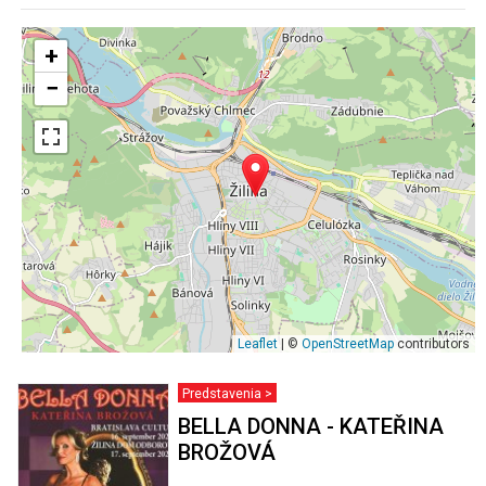
+
−
Leaflet
| ©
OpenStreetMap
contributors
Predstavenia >
BELLA DONNA - KATEŘINA
BROŽOVÁ