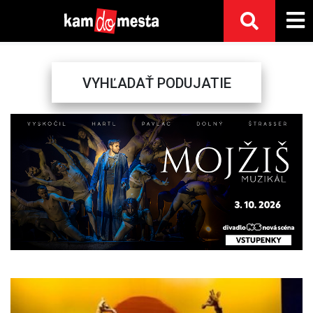
VYHĽADAŤ PODUJATIE
Previous
Next