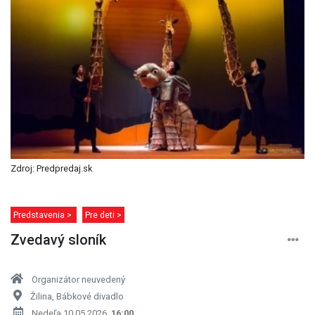
Zdroj: Predpredaj.sk
Predstavenia >
Pre deti >
Zvedavý sloník
Organizátor neuvedený
Žilina, Bábkové divadlo
Nedeľa 10.05.2026,
16:00