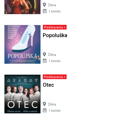
Žilina
1 termín
Predstavenia >
Popoluška
Žilina
1 termín
Predstavenia >
Otec
Žilina
1 termín