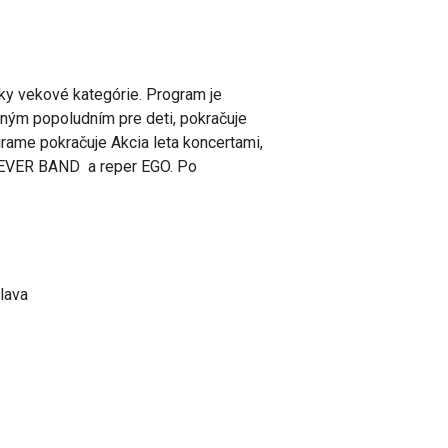
tky vekové kategórie. Program je
bným popoludním pre deti, pokračuje
ame pokračuje Akcia leta koncertami,
EVER BAND a reper EGO. Po
lava