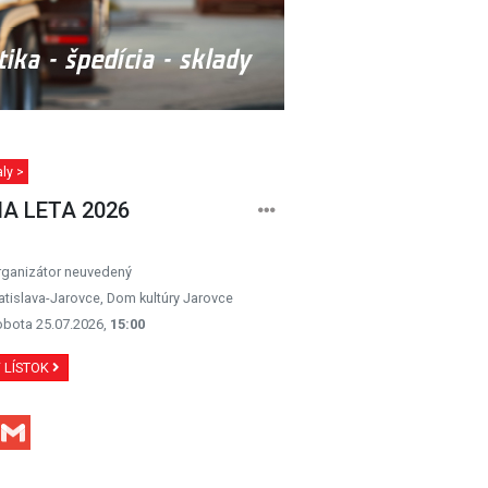
ly >
IA LETA 2026
rganizátor neuvedený
atislava-Jarovce, Dom kultúry Jarovce
obota 25.07.2026,
15:00
Ť LÍSTOK
Facebook
Gmail