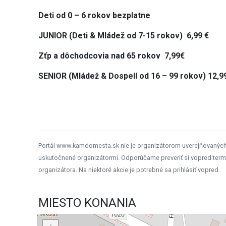
Deti od 0 – 6 rokov bezplatne
JUNIOR (Deti & Mládež od 7-15 rokov) 6,99 €
Zťp a dôchodcovia nad 65 rokov 7,99€
SENIOR (Mládež & Dospelí od 16 – 99 rokov) 12,9
Portál www.kamdomesta.sk nie je organizátorom uverejňovanýc
uskutočnené organizátormi. Odporúčame preveriť si vopred term
organizátora. Na niektoré akcie je potrebné sa prihlásiť vopred.
MIESTO KONANIA