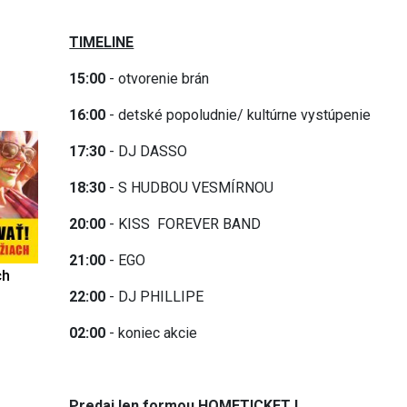
TIMELINE
15:00
- otvorenie brán
16:00
- detské popoludnie/ kultúrne vystúpenie
17:30
- DJ DASSO
18:30
- S HUDBOU VESMÍRNOU
20:00
- KISS FOREVER BAND
21:00
- EGO
ch
22:00
- DJ PHILLIPE
02:00
- koniec akcie
Predaj len formou HOMETICKET !