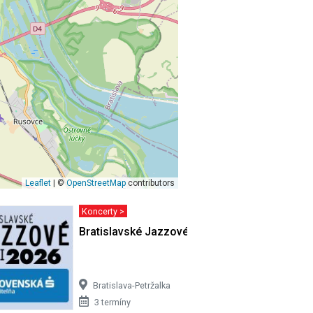
Leaflet
| ©
OpenStreetMap
contributors
Koncerty >
Bratislavské Jazzové Dni Slovenská…
Bratislava-Petržalka
3 termíny