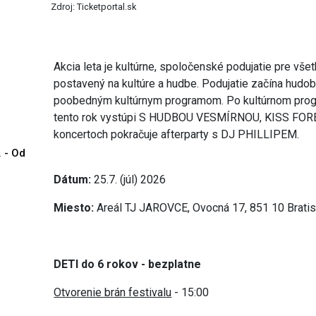
Zdroj: Ticketportal.sk
Akcia leta je kultúrne, spoločenské podujatie pre vše
postavený na kultúre a hudbe. Podujatie začína hudo
poobedným kultúrnym programom. Po kultúrnom progr
tento rok vystúpi S HUDBOU VESMÍRNOU, KISS FOR
koncertoch pokračuje afterparty s DJ PHILLIPEM.
. - Od
Dátum:
25.7. (júl) 2026
Miesto:
Areál TJ JAROVCE, Ovocná 17, 851 10 Bratis
DETI do 6 rokov - bezplatne
Otvorenie brán festivalu
- 15:00