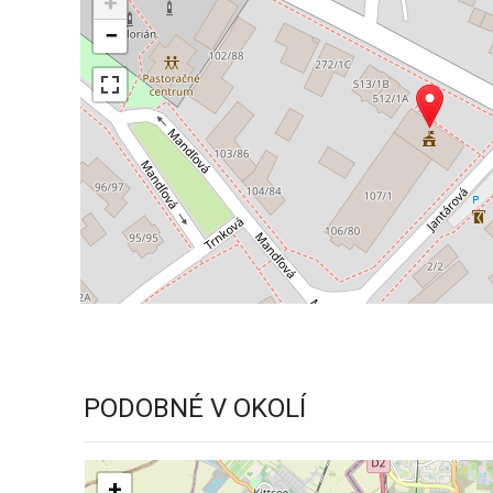
+
−
PODOBNÉ V OKOLÍ
+