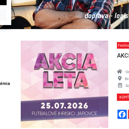
Festiva
AKC
O
Br
démia
S
h
KÚPI