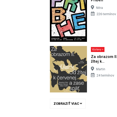
Nitra
226 termínov
Výstavy >
Za obrazom II
žltej k…
Martin
24 termínov
ZOBRAZIŤ VIAC