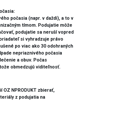
očasia:
ého počasia (napr. v daždi), a to v
ganizačným tímom. Podujatie môže
čovať, podujatie sa neruší vopred
poriadateľ si vyhradzuje právo
zrušené po viac ako 30 odohraných
rípade nepriaznivého počasia
lečenie a obuv. Počas
tože obmedzujú viditeľnosť.
cií OZ NPRODUKT zbierať,
teriály z podujatia na