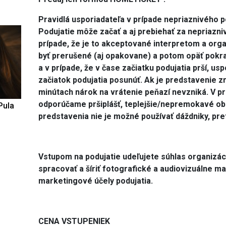
Pravidlá usporiadateľa v prípade nepriaznivého p
Podujatie môže začať a aj prebiehať za nepriazniv
prípade, že je to akceptované interpretom a or
byť prerušené (aj opakovane) a potom opäť pokra
a v prípade, že v čase začiatku podujatia prší, us
začiatok podujatia posunúť. Ak je predstavenie 
minútach nárok na vrátenie peňazí nevzniká. V p
odporúčame pršiplášť, teplejšie/nepremokavé ob
Pula
predstavenia nie je možné používať dáždniky, pre
Vstupom na podujatie udeľujete súhlas organizá
spracovať a šíriť fotografické a audiovizuálne ma
marketingové účely podujatia.
CENA VSTUPENIEK