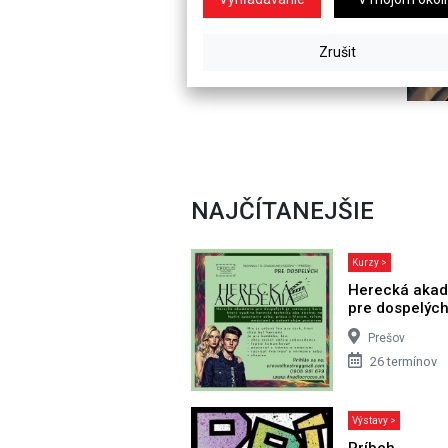
NAJČÍTANEJŠIE
Kurzy >
Herecká aka
pre dospelýc
Prešov
26 termínov
Výstavy >
Príbeh