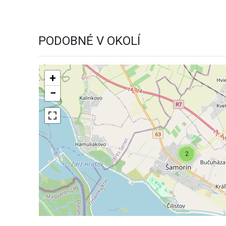
PODOBNÉ V OKOLÍ
+
−
2