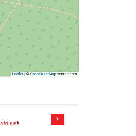
Leaflet
| ©
OpenStreetMap
contributors
tský park