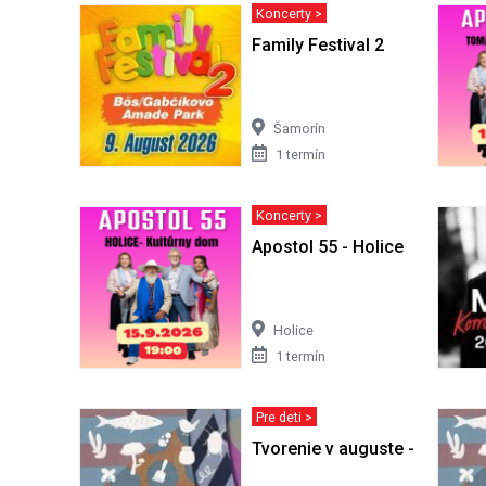
Koncerty >
Family Festival 2
Šamorín
1 termín
Koncerty >
Apostol 55 - Holice
Holice
1 termín
Pre deti >
Tvorenie v auguste - Mlok du