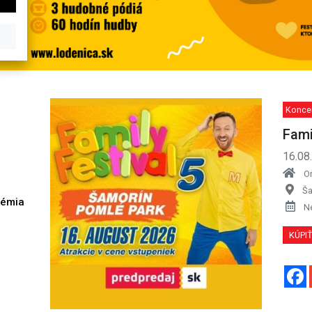
Konce
Fami
16.08
O
Ša
démia
N
h
KÚPI