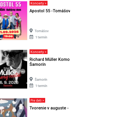
Koncerty >
Apostol 55 -Tomášov
Tomášov
1 termín
Koncerty >
Richard Müller Komorný Recitál -
Šamorín
Šamorín
1 termín
Pre deti >
najský
Tvorenie v auguste - Mlok dunajský