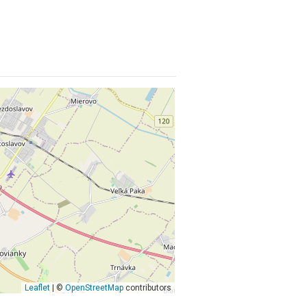
Leaflet
| ©
OpenStreetMap
contributors