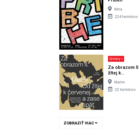
Nitra
224 termínov
Výstavy >
Za obrazom II
žltej k…
Martin
22 termínov
ZOBRAZIŤ VIAC