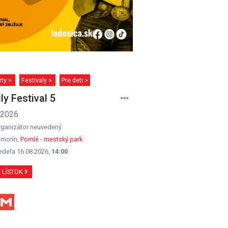
rty >
Festivaly >
Pre deti >
ly Festival 5
.2026
rganizátor neuvedený
morín,
Pomlé - mestský park
edeľa 16.08.2026,
14:00
Ť LÍSTOK
Facebook
Gmail