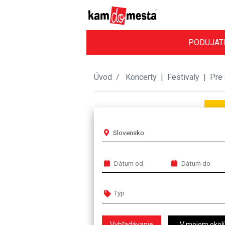
PODUJAT
Úvod
Koncerty
|
Festivaly
|
Pre 
Slovensko
V mojom okolí