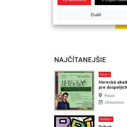
NAJČÍTANEJŠIE
Kurzy >
Herecká aka
pre dospelýc
Prešov
24 termínov
Výstavy >
Príbeh