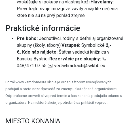
vyskúšajte si pokusy na vlastnej koži.
Hlavolamy:
Prevetrajte svoje mozgové závity a nájdite riešenia,
ktoré nie sú na prvý pohľad zrejmé.
Praktické informácie
Pre koho:
Jednotlivci, rodiny s deťmi aj organizované
skupiny (školy, tábory).
Vstupné:
Symbolické
2,-
€
..
Kde nás nájdete:
Štátna vedecká knižnica v
Banskej Bystrici.
Rezervácie pre skupiny:
📞
048/471 07 55 ✉️ vedavhrackach@svkbb.eu
Portál www.kamdomesta.sk nie je organizátorom uverejňovaných
podujatí a preto nezodpovedá za zmeny uskutočnené organizátormi.
Odporúčame preveriť si vopred termín a čas konania podujatia priamo u
organizátora. Na niektoré akcie je potrebné sa prihlásiť vopred.
MIESTO KONANIA