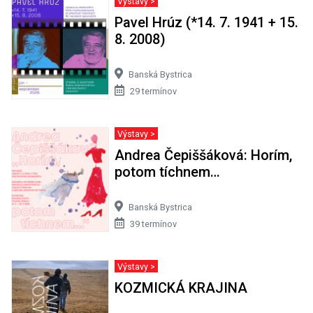
Výstavy >
Pavel Hrúz (*14. 7. 1941 + 15.
8. 2008)
Banská Bystrica
29 termínov
Výstavy >
Andrea Čepiššáková: Horím,
potom tíchnem…
Banská Bystrica
39 termínov
Výstavy >
KOZMICKÁ KRAJINA