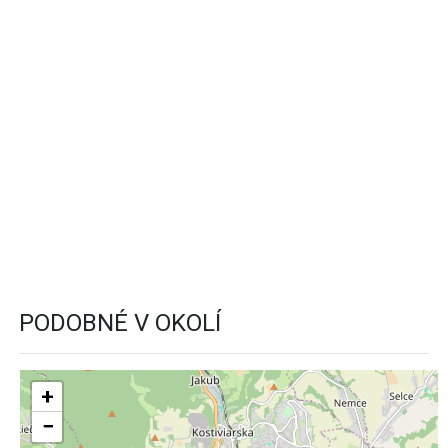
PODOBNÉ V OKOLÍ
+
−