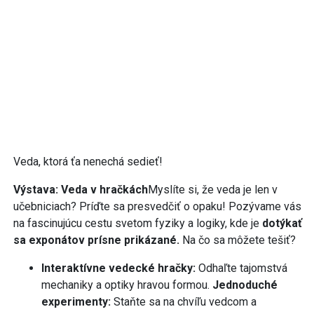
Veda, ktorá ťa nenechá sedieť!
Výstava: Veda v hračkách
Myslíte si, že veda je len v
učebniciach? Príďte sa presvedčiť o opaku! Pozývame vás
na fascinujúcu cestu svetom fyziky a logiky, kde je
dotýkať
sa exponátov prísne prikázané.
Na čo sa môžete tešiť?
Interaktívne vedecké hračky:
Odhaľte tajomstvá
mechaniky a optiky hravou formou.
Jednoduché
experimenty:
Staňte sa na chvíľu vedcom a