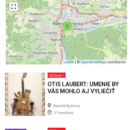
6
Leaflet
| ©
OpenStreetMap
contributors
Výstavy >
OTIS LAUBERT: UMENIE BY
VÁS MOHLO AJ VYLIEČIŤ
Banská Bystrica
21 termínov