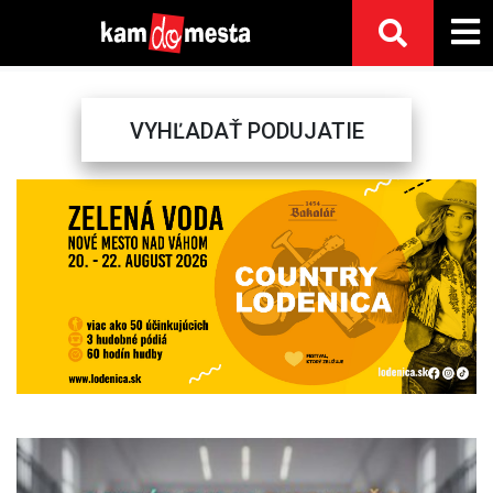
VYHĽADAŤ PODUJATIE
Previous
Next