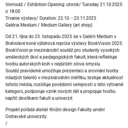
Vernisáž / Exhibition Opening: utorok/ Tuesday 21.10.2025
o 18:00
Trvanie výstavy/ Duration: 22.10. - 23.11.2025
Galéria Medium / Medium Gallery (art shop)
Od 21. října do 23. listopadu 2025 se v Galérii Medium v
Bratislavě koná výběrová repríza výstavy BookVision 2025.
BookVision je mezinárodní soutěž pro studenty vysokých
uměleckých škol a pedagogických fakult, která reflektuje
tvorbu autorských knih v nejširším slova smyslu.
Soutěž pravidelně umožňuje prezentaci a srovnání tvorby
mladých talentů v mezinárodním měřítku, testuje aktuálnost
tohoto média, rozšiřuje povědomí veřejnosti o této výtvarné
kategorii, podporuje vznik nových děl a propojuje tvorbu
napříč desítkami fakult a univerzit.
Projekt pořádá ateliér Knižní design Fakulty umění
Ostravské univerzity.
/