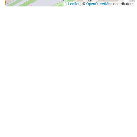
Leaflet
| ©
OpenStreetMap
contributors