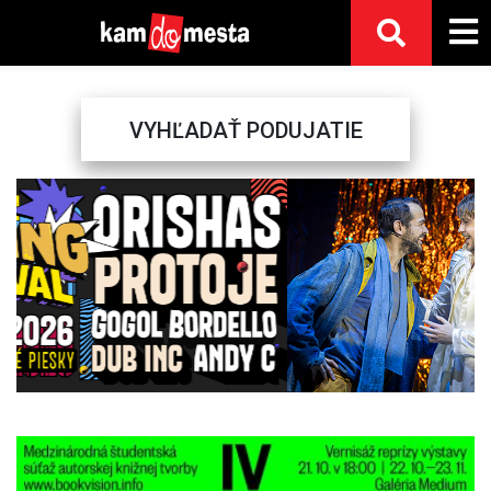
VYHĽADAŤ PODUJATIE
Previous
Next