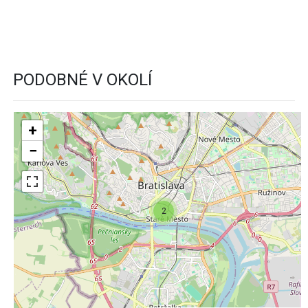
PODOBNÉ V OKOLÍ
+
−
2