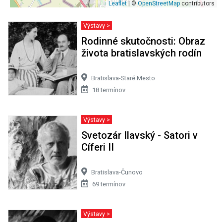
Leaflet
| ©
OpenStreetMap
contributors
Výstavy >
Rodinné skutočnosti: Obraz
života bratislavských rodín
Bratislava-Staré Mesto
18 termínov
Výstavy >
Svetozár Ilavský - Satori v
Cíferi II
Bratislava-Čunovo
69 termínov
Výstavy >