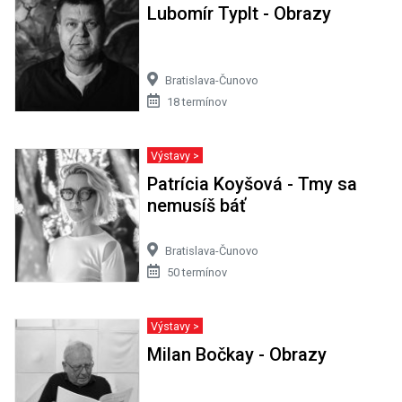
Lubomír Typlt - Obrazy
Bratislava-Čunovo
18 termínov
Výstavy >
Patrícia Koyšová - Tmy sa
nemusíš báť
Bratislava-Čunovo
50 termínov
Výstavy >
Milan Bočkay - Obrazy