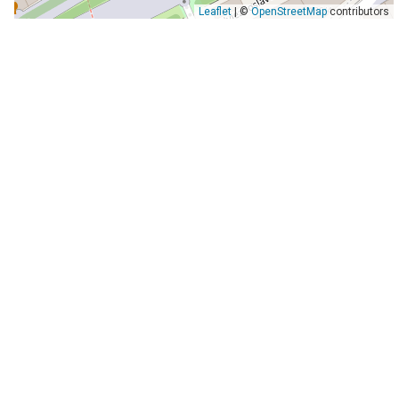
Leaflet
| ©
OpenStreetMap
contributors