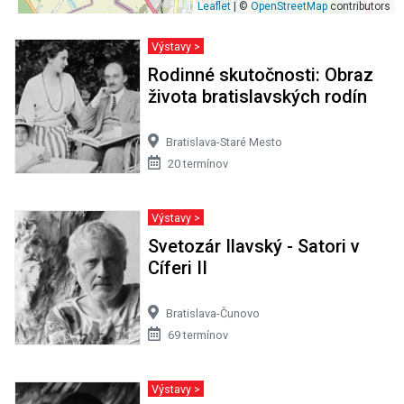
Leaflet
| ©
OpenStreetMap
contributors
Výstavy >
Rodinné skutočnosti: Obraz
života bratislavských rodín
Bratislava-Staré Mesto
20 termínov
Výstavy >
Svetozár Ilavský - Satori v
Cíferi II
Bratislava-Čunovo
69 termínov
Výstavy >