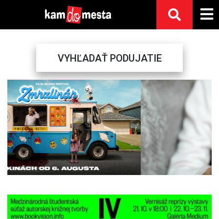
VYHĽADAŤ PODUJATIE
Previous
Next