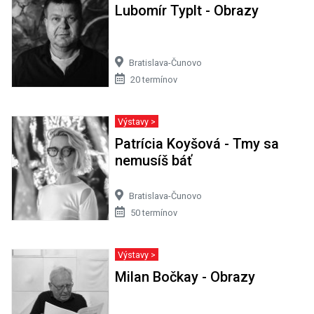
Lubomír Typlt - Obrazy
Bratislava-Čunovo
20 termínov
Výstavy >
Patrícia Koyšová - Tmy sa
nemusíš báť
Bratislava-Čunovo
50 termínov
Výstavy >
Milan Bočkay - Obrazy