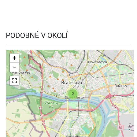
PODOBNÉ V OKOLÍ
+
−
2