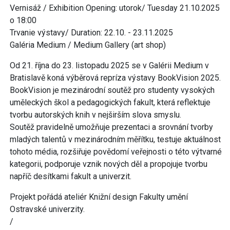
Vernisáž / Exhibition Opening: utorok/ Tuesday 21.10.2025
o 18:00
Trvanie výstavy/ Duration: 22.10. - 23.11.2025
Galéria Medium / Medium Gallery (art shop)
Od 21. října do 23. listopadu 2025 se v Galérii Medium v
Bratislavě koná výběrová repríza výstavy BookVision 2025.
BookVision je mezinárodní soutěž pro studenty vysokých
uměleckých škol a pedagogických fakult, která reflektuje
tvorbu autorských knih v nejširším slova smyslu.
Soutěž pravidelně umožňuje prezentaci a srovnání tvorby
mladých talentů v mezinárodním měřítku, testuje aktuálnost
tohoto média, rozšiřuje povědomí veřejnosti o této výtvarné
kategorii, podporuje vznik nových děl a propojuje tvorbu
napříč desítkami fakult a univerzit.
Projekt pořádá ateliér Knižní design Fakulty umění
Ostravské univerzity.
/