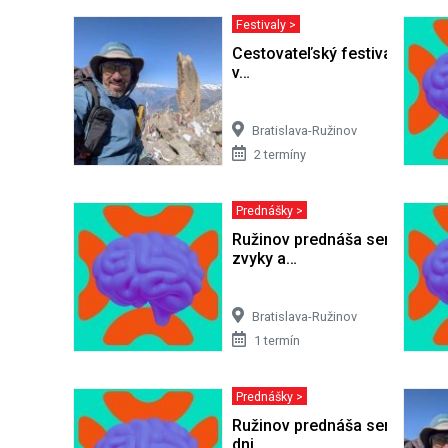
Festivaly >
Cestovateľský festival Cest
v…
Bratislava-Ružinov
2 termíny
Prednášky >
Ružinov prednáša seniorom -
zvyky a…
Bratislava-Ružinov
1 termín
Prednášky >
Ružinov prednáša seniorom - 
dni,…