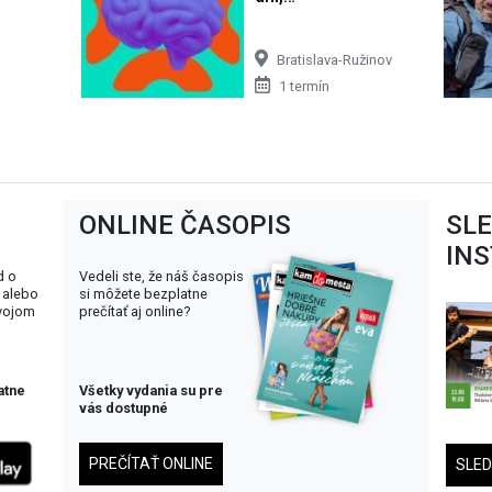
Bratislava-Ružinov
1 termín
ONLINE ČASOPIS
SL
IN
d o
Vedeli ste, že náš časopis
 alebo
si môžete bezplatne
svojom
prečítať aj online?
atne
Všetky vydania su pre
vás dostupné
PREČÍTAŤ ONLINE
SLE