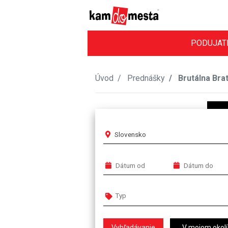
PODUJAT
Úvod
Prednášky
Brutálna Brati
Slovensko
V mojom okolí