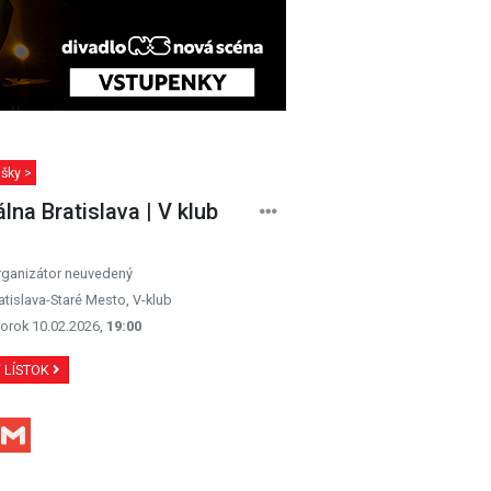
šky >
álna Bratislava | V klub
rganizátor neuvedený
atislava-Staré Mesto, V-klub
orok 10.02.2026,
19:00
Ť LÍSTOK
Facebook
Gmail