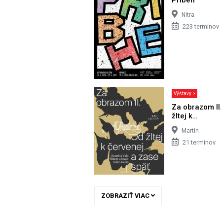
Nitra
223 termínov
Výstavy >
Za obrazom II
žltej k…
Martin
21 termínov
ZOBRAZIŤ VIAC