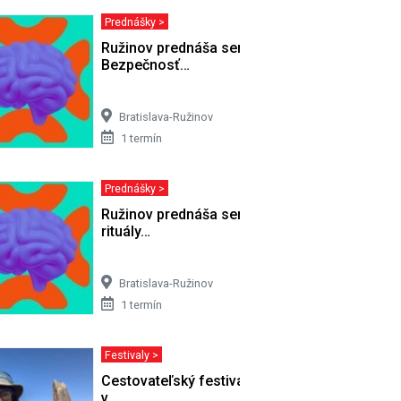
Prednášky >
ou necestou
Ružinov prednáša seniorom -
Bezpečnosť…
Bratislava-Ružinov
1 termín
Prednášky >
 Vianočné
Ružinov prednáša seniorom - Pohrebné
rituály…
Bratislava-Ružinov
1 termín
Festivaly >
Stridžie
Cestovateľský festival Cestou necestou
v…