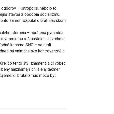
odborov – Istropolis, nebolo to
ejná stavba z obdobia socializmu.
 tento zámer rozpútal o bratislavskom
ulého storočia – obrátená pyramída
s vesmírnou reštauráciou na vrchole
Vodné kasárne SNG – sa stali
odnes sú vnímané ako kontroverzné a
úre: čo tento štýl znamená a či vôbec
íbehy najznámejších, ale aj takmer
tujeme, či brutalizmus môže byť