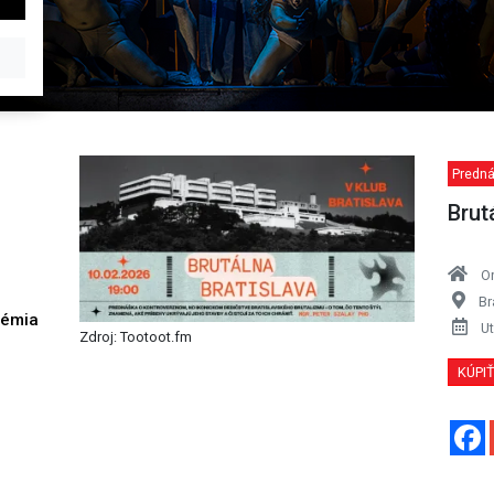
Predná
Brut
O
Br
démia
Ut
Zdroj: Tootoot.fm
h
KÚPI