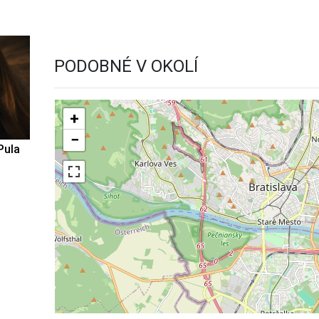
PODOBNÉ V OKOLÍ
+
−
Pula