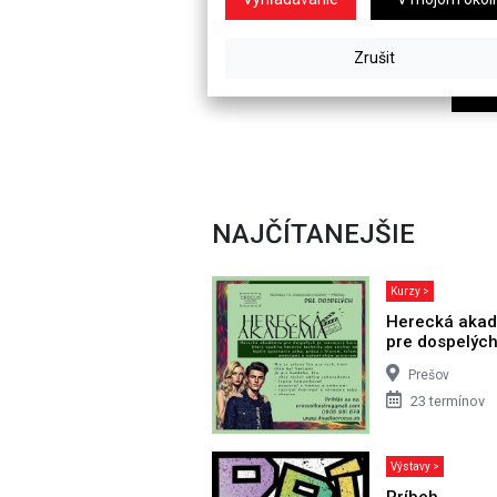
NAJČÍTANEJŠIE
Kurzy >
Herecká aka
pre dospelýc
Prešov
23 termínov
Výstavy >
Príbeh