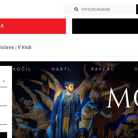
IA
slava | V klub
Previous