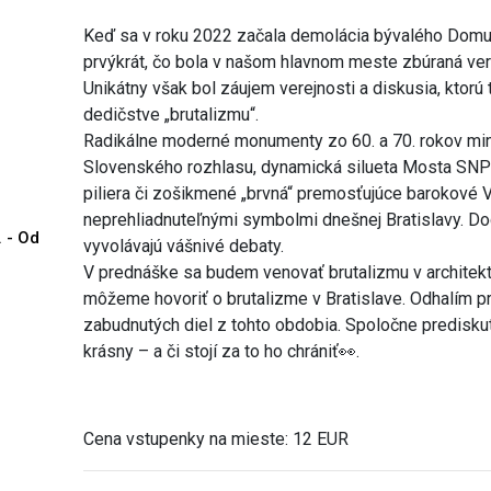
Keď sa v roku 2022 začala demolácia bývalého Domu 
prvýkrát, čo bola v našom hlavnom meste zbúraná ver
Unikátny však bol záujem verejnosti a diskusia, ktorú
dedičstve „brutalizmu“.
Radikálne moderné monumenty zo 60. a 70. rokov min
Slovenského rozhlasu, dynamická silueta Mosta SNP 
piliera či zošikmené „brvná“ premosťujúce barokové 
neprehliadnuteľnými symbolmi dnešnej Bratislavy. D
. - Od
vyvolávajú vášnivé debaty.
V prednáške sa budem venovať brutalizmu v architekt
môžeme hovoriť o brutalizme v Bratislave. Odhalím pr
zabudnutých diel z tohto obdobia. Spoločne predisku
krásny – a či stojí za to ho chrániť👀.
Cena vstupenky na mieste: 12 EUR