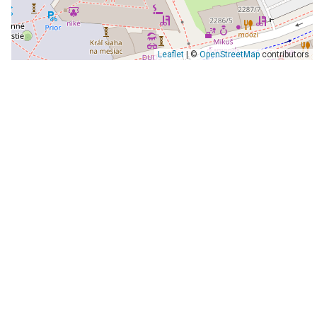
Leaflet
| ©
OpenStreetMap
contributors