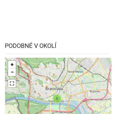
PODOBNÉ V OKOLÍ
+
−
5