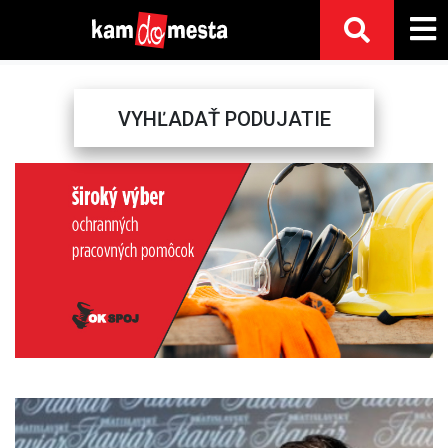
VYHĽADAŤ PODUJATIE
Previous
Next