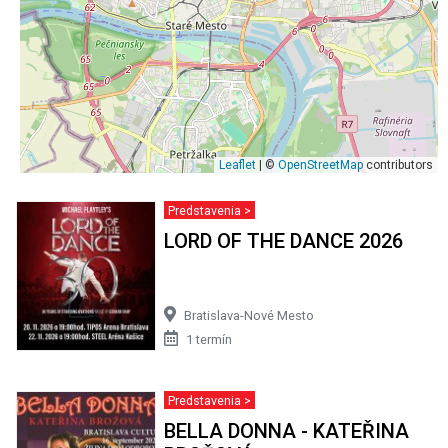
Leaflet
| ©
OpenStreetMap
contributors
Predstavenia >
LORD OF THE DANCE 2026
Bratislava-Nové Mesto
1 termín
Predstavenia >
BELLA DONNA - KATEŘINA