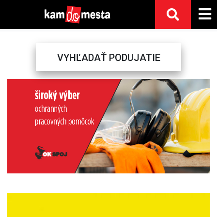
VYHĽADAŤ PODUJATIE
Previous
Next