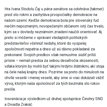
Hra Ivana Stodolu
Čaj u pána senátora
sa odohráva (takmer)
pred sto rokmi a zachytáva prvopočiatky demokracie na
našom území. Keďže demokracia bola pre slovenský ľud
niečím nepoznaným, novopečeným občanom istý čas trvalo,
kým sa v dovtedy neznámom zriadení naučili orientovať. Aj
preto si môžeme v správaní vtedajších politických
predstaviteľov všimnúť neduhy, ktoré do vyspelej
spoločnosti nepatria a dnes už sú dávno pokladané za
prekonané. Svojich predkov však nemusíme súdiť príliš
prísne – nemali predsa za sebou desaťročia skúseností,
vďaka ktorým by mohli byť takými hrdými štátnikmi, akí stoja
na čele našej krajiny dnes. Pozrime sa preto do minulosti na
chvíle veselé i menej veselé, aby sme si viac dokázali vážiť
vývoj, ktorým naša spoločnosť za tých bezmála sto rokov
prešla.
Inscenácia je výsledkom už druhej spolupráce Činohry SND
a Divadla Zrakáč.