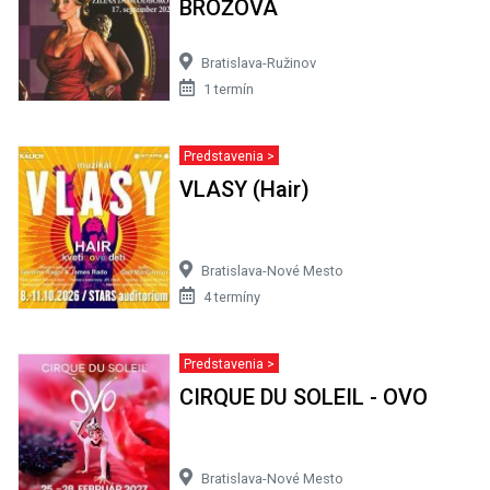
BROŽOVÁ
Bratislava-Ružinov
1 termín
Predstavenia >
VLASY (Hair)
Bratislava-Nové Mesto
4 termíny
Predstavenia >
CIRQUE DU SOLEIL - OVO
Bratislava-Nové Mesto