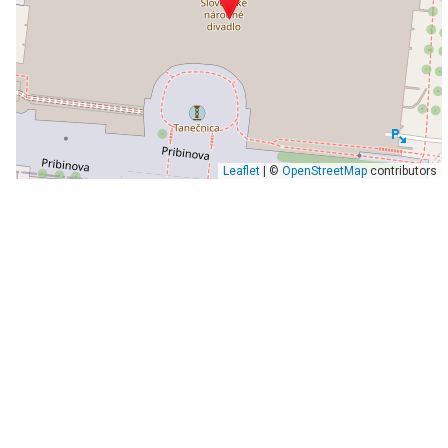
Leaflet
| ©
OpenStreetMap
contributors