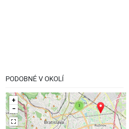
PODOBNÉ V OKOLÍ
+
3
−