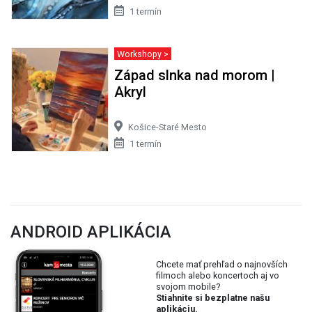
1 termín
Workshopy >
Západ slnka nad morom |
Akryl
Košice-Staré Mesto
1 termín
ANDROID APLIKÁCIA
Chcete mať prehľad o najnovších
filmoch alebo koncertoch aj vo
svojom mobile?
Stiahnite si bezplatne našu
aplikáciu.