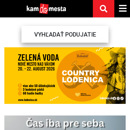
VYHĽADAŤ PODUJATIE
Previous
Next