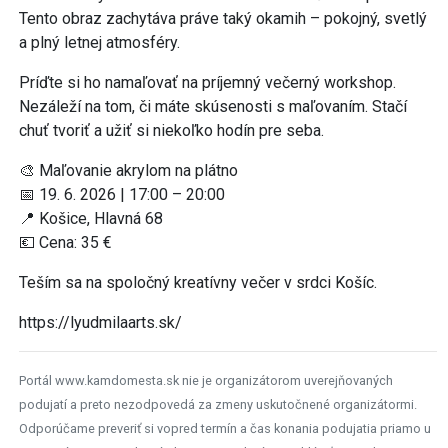
Tento obraz zachytáva práve taký okamih – pokojný, svetlý
a plný letnej atmosféry.
Príďte si ho namaľovať na príjemný večerný workshop.
Nezáleží na tom, či máte skúsenosti s maľovaním. Stačí
chuť tvoriť a užiť si niekoľko hodín pre seba.
🎨 Maľovanie akrylom na plátno
📅 19. 6. 2026 | 17:00 – 20:00
📍 Košice, Hlavná 68
💶 Cena: 35 €
Teším sa na spoločný kreatívny večer v srdci Košíc.
https://lyudmilaarts.sk/
Portál www.kamdomesta.sk nie je organizátorom uverejňovaných
podujatí a preto nezodpovedá za zmeny uskutočnené organizátormi.
Odporúčame preveriť si vopred termín a čas konania podujatia priamo u