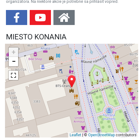
organizátora. Na niektoré akcie je potrebné sa prihlásiť vopred.
MIESTO KONANIA
+
−
Leaflet
| ©
OpenStreetMap
contributors