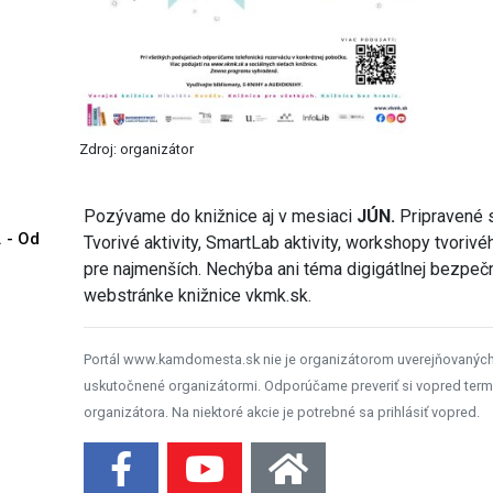
Zdroj: organizátor
Pozývame do knižnice aj v mesiaci
JÚN.
Pripravené s
. - Od
Tvorivé aktivity, SmartLab aktivity, workshopy tvorivé
pre najmenších. Nechýba ani téma digigátlnej bezpečno
webstránke knižnice vkmk.sk.
Portál www.kamdomesta.sk nie je organizátorom uverejňovanýc
uskutočnené organizátormi. Odporúčame preveriť si vopred term
organizátora. Na niektoré akcie je potrebné sa prihlásiť vopred.