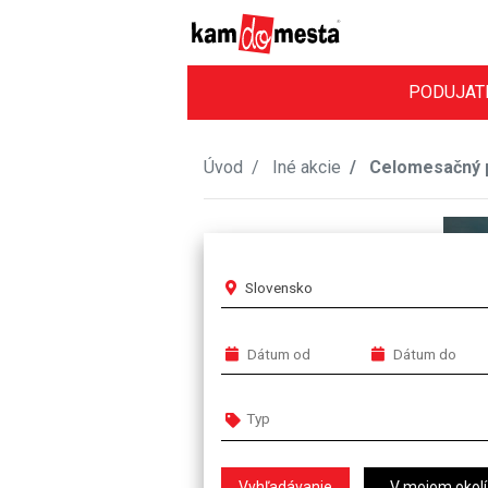
PODUJAT
Úvod
Iné akcie
Celomesačný p
Slovensko
V mojom okolí