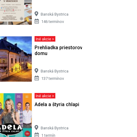
Banská Bystrica
146 termínov
Iné akcie >
Prehliadka priestorov bývalého Župného
domu
Banská Bystrica
137 termínov
Iné akcie >
Adela a štyria chlapi
Banská Bystrica
1 termín