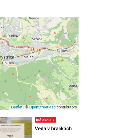
Leaflet
| ©
OpenStreetMap
contributors
Iné akcie >
rečítajte
Veda v hračkách