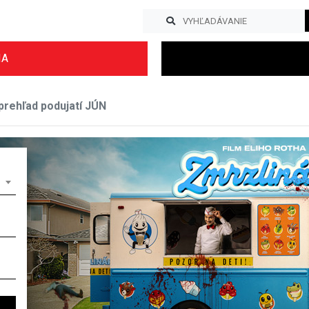
IA
rehľad podujatí JÚN
Previous