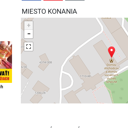
MIESTO KONANIA
+
−
ch