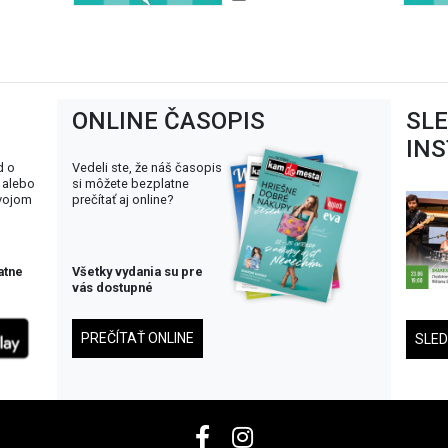
ONLINE ČASOPIS
SL
IN
d o
Vedeli ste, že náš časopis
 alebo
si môžete bezplatne
svojom
prečítať aj online?
atne
Všetky vydania su pre
vás dostupné
PREČÍTAŤ ONLINE
SLE