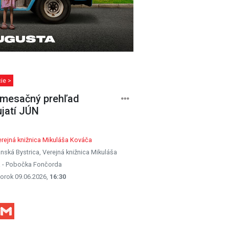
ie >
mesačný prehľad
jatí JÚN
rejná knižnica Mikuláša Kováča
nská Bystrica, Verejná knižnica Mikuláša
 - Pobočka Fončorda
orok 09.06.2026,
16:30
Facebook
Gmail