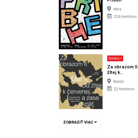
Nitra
224 termínov
Výstavy >
Za obrazom II
žltej k…
Martin
22 termínov
ZOBRAZIŤ VIAC