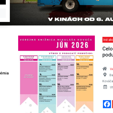
Iné akc
Celo
podu
Ve
démia
Ba
h
Kováča
Ut