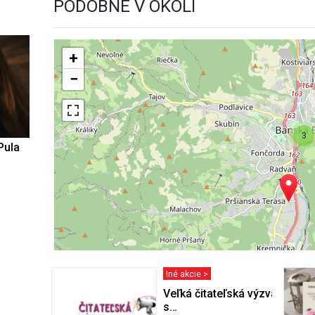
PODOBNÉ V OKOLÍ
+
−
3
Pula
Iné akcie >
Veľká čitateľská výzva 2026: P
s…