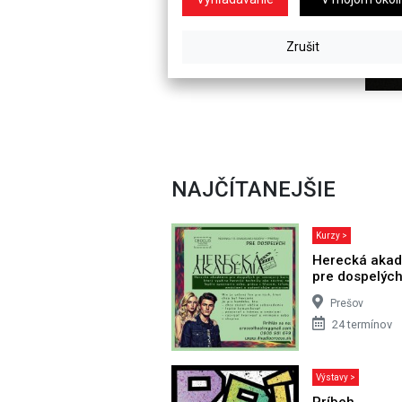
NAJČÍTANEJŠIE
Kurzy >
Herecká aka
pre dospelýc
Prešov
24 termínov
Výstavy >
Príbeh