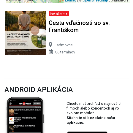
Leaflet
| ©
OpenStreetMap
contributors
Iné akcie >
Cesta vďačnosti so sv.
Františkom
Ladmovce
86 termínov
ANDROID APLIKÁCIA
Chcete mať prehľad o najnovších
filmoch alebo koncertoch aj vo
svojom mobile?
Stiahnite si bezplatne našu
aplikáciu.