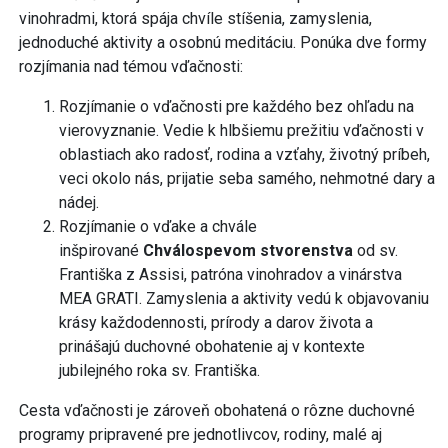
vinohradmi, ktorá spája chvíle stíšenia, zamyslenia,
jednoduché aktivity a osobnú meditáciu. Ponúka dve formy
rozjímania nad témou vďačnosti:
Rozjímanie o vďačnosti pre každého bez ohľadu na
vierovyznanie. Vedie k hlbšiemu prežitiu vďačnosti v
oblastiach ako radosť, rodina a vzťahy, životný príbeh,
veci okolo nás, prijatie seba samého, nehmotné dary a
nádej.
Rozjímanie o vďake a chvále
inšpirované
Chválospevom stvorenstva
od sv.
Františka z Assisi, patróna vinohradov a vinárstva
MEA GRATI. Zamyslenia a aktivity vedú k objavovaniu
krásy každodennosti, prírody a darov života a
prinášajú duchovné obohatenie aj v kontexte
jubilejného roka sv. Františka.
Cesta vďačnosti je zároveň obohatená o rôzne duchovné
programy pripravené pre jednotlivcov, rodiny, malé aj