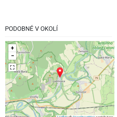
PODOBNÉ V OKOLÍ
+
−