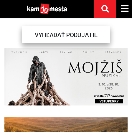
VYHĽADAŤ PODUJATIE
Previous
Next