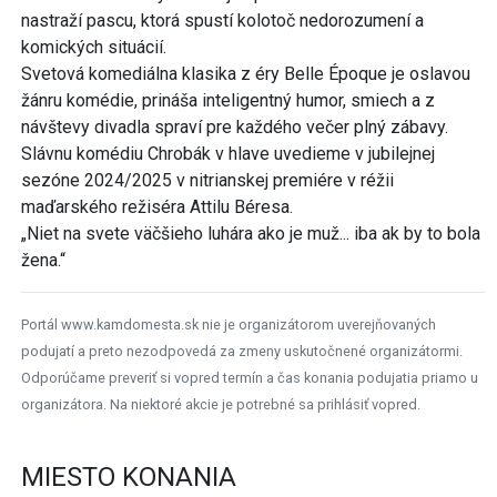
nastraží pascu, ktorá spustí kolotoč nedorozumení a
komických situácií.
Svetová komediálna klasika z éry Belle Époque je oslavou
žánru komédie, prináša inteligentný humor, smiech a z
návštevy divadla spraví pre každého večer plný zábavy.
Slávnu komédiu Chrobák v hlave uvedieme v jubilejnej
sezóne 2024/2025 v nitrianskej premiére v réžii
maďarského režiséra Attilu Béresa.
„Niet na svete väčšieho luhára ako je muž... iba ak by to bola
žena.“
Portál www.kamdomesta.sk nie je organizátorom uverejňovaných
podujatí a preto nezodpovedá za zmeny uskutočnené organizátormi.
Odporúčame preveriť si vopred termín a čas konania podujatia priamo u
organizátora. Na niektoré akcie je potrebné sa prihlásiť vopred.
MIESTO KONANIA