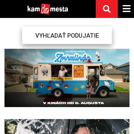
VYHĽADAŤ PODUJATIE
Previous
Next