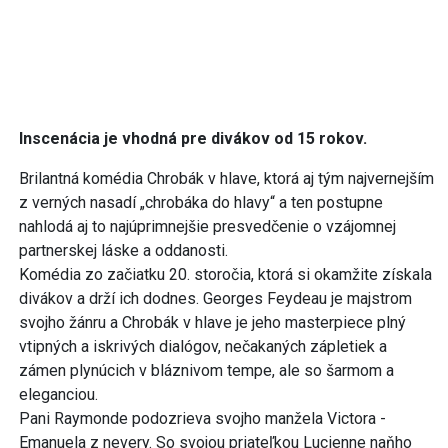
Inscenácia je vhodná pre divákov od 15 rokov.
Brilantná komédia Chrobák v hlave, ktorá aj tým najvernejším
z verných nasadí „chrobáka do hlavy“ a ten postupne
nahlodá aj to najúprimnejšie presvedčenie o vzájomnej
partnerskej láske a oddanosti.
Komédia zo začiatku 20. storočia, ktorá si okamžite získala
divákov a drží ich dodnes. Georges Feydeau je majstrom
svojho žánru a Chrobák v hlave je jeho masterpiece plný
vtipných a iskrivých dialógov, nečakaných zápletiek a
zámen plynúcich v bláznivom tempe, ale so šarmom a
eleganciou.
Pani Raymonde podozrieva svojho manžela Victora -
Emanuela z nevery. So svojou priateľkou Lucienne naňho