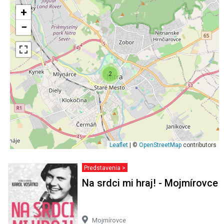
+
−
2
Leaflet
| ©
OpenStreetMap
contributors
Predstavenia >
Na srdci mi hraj! - Mojmírovce
Mojmírovce