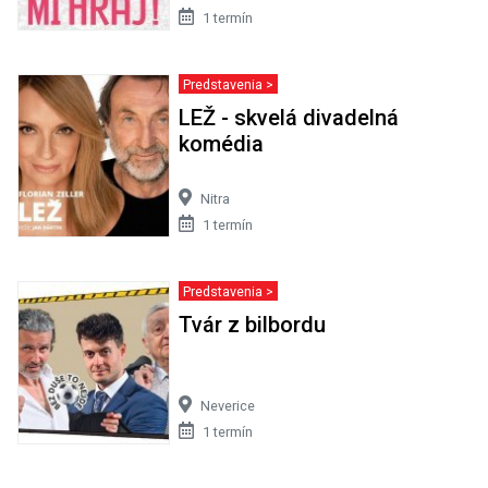
1 termín
Predstavenia >
LEŽ - skvelá divadelná
komédia
Nitra
1 termín
Predstavenia >
Tvár z bilbordu
Neverice
1 termín