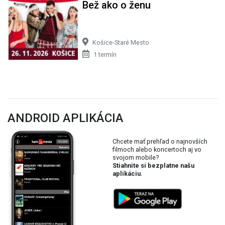
Bež ako o ženu
Košice-Staré Mesto
1 termín
ANDROID APLIKÁCIA
Chcete mať prehľad o najnovších
filmoch alebo koncertoch aj vo
svojom mobile?
Stiahnite si bezplatne našu
aplikáciu.