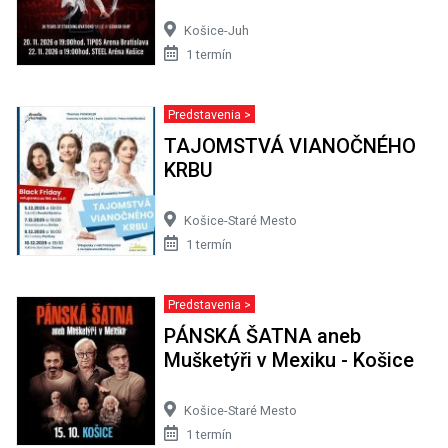
Košice-Juh
1 termín
Predstavenia >
TAJOMSTVÁ VIANOČNÉHO
KRBU
Košice-Staré Mesto
1 termín
Predstavenia >
PÁNSKÁ ŠATNA aneb
Mušketýři v Mexiku - Košice
Košice-Staré Mesto
1 termín