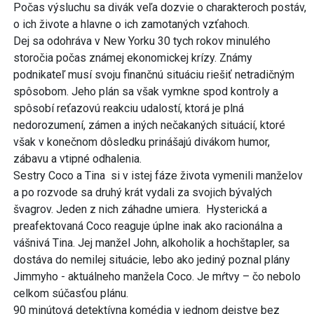
Počas výsluchu sa divák veľa dozvie o charakteroch postáv,
o ich živote a hlavne o ich zamotaných vzťahoch.
Dej sa odohráva v New Yorku 30 tych rokov minulého
storočia počas známej ekonomickej krízy. Známy
podnikateľ musí svoju finančnú situáciu riešiť netradičným
spôsobom. Jeho plán sa však vymkne spod kontroly a
spôsobí reťazovú reakciu udalostí, ktorá je plná
nedorozumení, zámen a iných nečakaných situácií, ktoré
však v konečnom dôsledku prinášajú divákom humor,
zábavu a vtipné odhalenia.
Sestry Coco a Tina si v istej fáze života vymenili manželov
a po rozvode sa druhý krát vydali za svojich bývalých
švagrov. Jeden z nich záhadne umiera. Hysterická a
preafektovaná Coco reaguje úplne inak ako racionálna a
vášnivá Tina. Jej manžel John, alkoholik a hochštapler, sa
dostáva do nemilej situácie, lebo ako jediný poznal plány
Jimmyho - aktuálneho manžela Coco. Je mŕtvy – čo nebolo
celkom súčasťou plánu.
90 minútová detektívna komédia v jednom dejstve bez