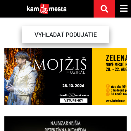
VYHĽADAŤ PODUJATIE
Previous
Next