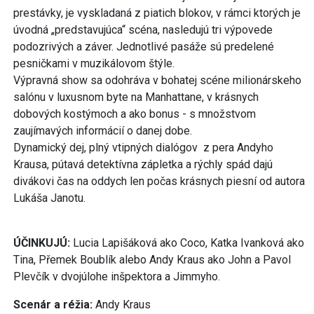
prestávky, je vyskladaná z piatich blokov, v rámci ktorých je
úvodná „predstavujúca“ scéna, nasledujú tri výpovede
podozrivých a záver. Jednotlivé pasáže sú predelené
pesničkami v muzikálovom štýle.
Výpravná show sa odohráva v bohatej scéne milionárskeho
salónu v luxusnom byte na Manhattane, v krásnych
dobových kostýmoch a ako bonus - s množstvom
zaujímavých informácií o danej dobe.
Dynamický dej, plný vtipných dialógov z pera Andyho
Krausa, pútavá detektívna zápletka a rýchly spád dajú
divákovi čas na oddych len počas krásnych piesní od autora
Lukáša Janotu.
ÚČINKUJÚ:
Lucia Lapišáková ako Coco, Katka Ivanková ako
Tina, Přemek Boublík alebo Andy Kraus ako John a Pavol
Plevčík v dvojúlohe inšpektora a Jimmyho.
Scenár a réžia:
Andy Kraus