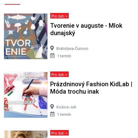
Pre deti >
Tvorenie v auguste - Mlok
dunajský
Bratislava-Čunovo
1 termín
Pre deti >
Prázdninový Fashion KidLab |
Móda trochu inak
Košice-Juh
1 termín
Pre deti >