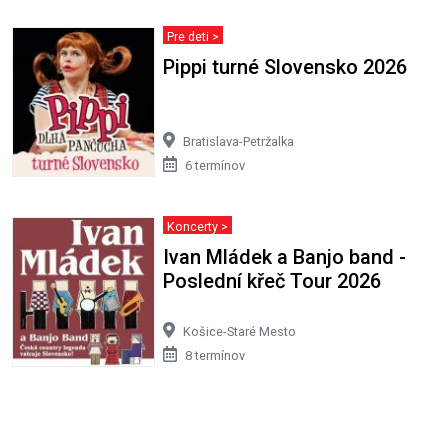
Pre deti >
Pippi turné Slovensko 2026
Bratislava-Petržalka
6 termínov
Koncerty >
Ivan Mládek a Banjo band -
Poslední křeč Tour 2026
Košice-Staré Mesto
8 termínov