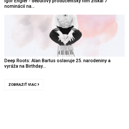
Igor Engler - debutový producentský film získal 7
nominácií na…
Deep Roots: Alan Bartus oslavuje 25. narodeniny a
vyráža na Birthday…
ZOBRAZIŤ VIAC