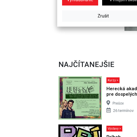
NAJČÍTANEJŠIE
Kurzy >
Herecká aka
pre dospelýc
Prešov
26 termínov
Výstavy >
Príbeh