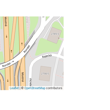
Leaflet
| ©
OpenStreetMap
contributors