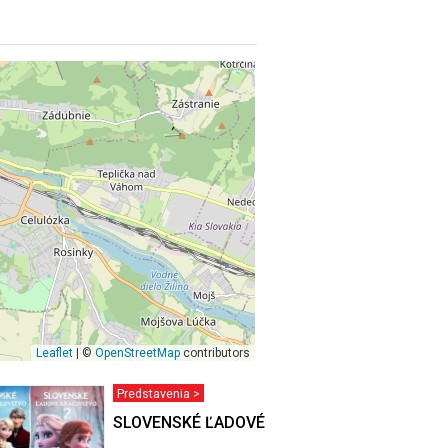
Leaflet
| ©
OpenStreetMap
contributors
Predstavenia >
VSTVO
SLOVENSKÉ ĽADOVÉ KRÁĽOVSTVO