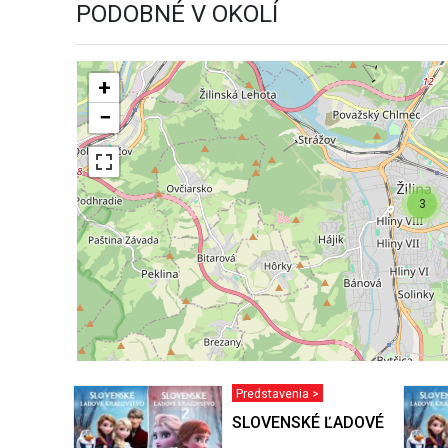
PODOBNÉ V OKOLÍ
+
−
3
Predstavenia >
SLOVENSKÉ ĽADOVÉ KRÁĽO