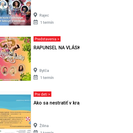
Rajec
1 termín
Predstavenia >
RAPUNSEL NA VLÁSKU
Bytča
1 termín
Pre deti >
USTOVÝ
Ako sa nestratiť v krajine rozprávok
Žilina
1 termín