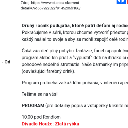
Zdroj: https://www.stanica.sk/event-
detail/69d667922822f9145206b186/
Druhý ročník podujatia, ktoré patrí deťom aj rodi
Pokračujeme v sérii, ktorou chceme vytvoriť priestor 
každý našiel to svoje a aby sa mohli zapojiť celé rodin
Čaká vás deň plný pohybu, fantázie, farieb aj spoloč
program alebo len prísť a “vypustiť” deti na ihrisko či
. - Od
pohodové nedeľné stretnutie. Naše barmanky im pripra
(osviežujúci farebný drink).
Program prebieha za každého počasia, v interiéri aj ex
Tešíme sa na vás!
PROGRAM
(pre detailný popis a vstupenky kliknite na
10:00 pod Rondlom
Divadlo Houže: Zlatá rybka