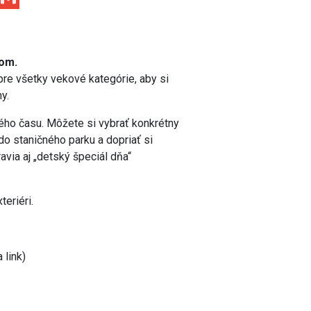
čom.
pre všetky vekové kategórie, aby si
y.
ného času. Môžete si vybrať konkrétny
 do staničného parku a dopriať si
via aj „detský špeciál dňa“
teriéri.
 link)