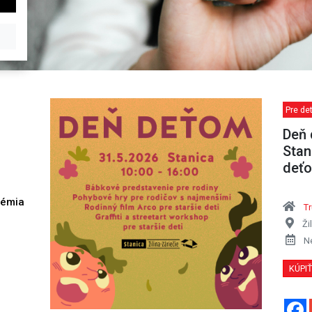
Pre det
Deň 
Stan
deť
démia
Tr
h
Ži
N
KÚPI