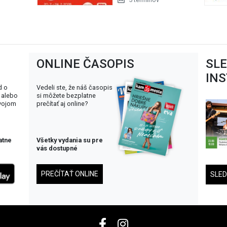
ONLINE ČASOPIS
SL
IN
d o
Vedeli ste, že náš časopis
 alebo
si môžete bezplatne
svojom
prečítať aj online?
atne
Všetky vydania su pre
vás dostupné
PREČÍTAŤ ONLINE
SLE