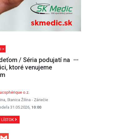
i >
deťom / Séria podujatí na
ici, ktoré venujeme
om
ucsphérique o.z.
lina, Stanica Žilina - Záriečie
edeľa 31.05.2026,
10:00
Ť LÍSTOK
Facebook
Gmail