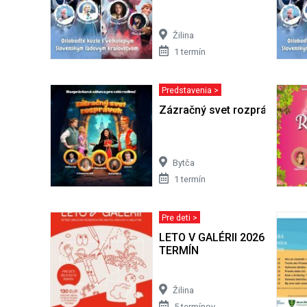
Žilina
1 termín
Predstavenia >
Zázračný svet rozprávok
Bytča
1 termín
Pre deti >
LETO V GALÉRII 2026 | AUG
TERMÍN
Žilina
5 termínov