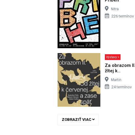
Nitra
226 termínov
Výstavy >
Za obrazom II
žltej k…
Martin
24 termínov
ZOBRAZIŤ VIAC