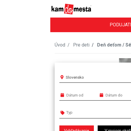
PODUJAT
Úvod
Pre deti
Deň deťom / Sér
Slovensko
V mojom okolí