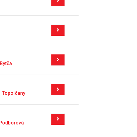
a
Bytča
m Topoľčany
 Podborová