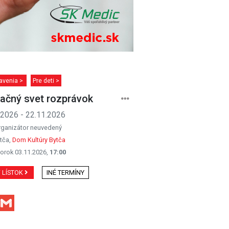
avenia >
Pre deti >
ačný svet rozprávok
.2026 - 22.11.2026
rganizátor neuvedený
tča,
Dom Kultúry Bytča
orok 03.11.2026,
17:00
Ť LÍSTOK
INÉ TERMÍNY
Facebook
Gmail