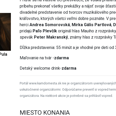
príbehu prekonať všetky prekážky a nájsť svoje šťast
divadelné predstavenie od tvorcov muzikálového pr
kráľovstvo, ktorých všetci veľmi dobre poznáte. V pr
herci
Andrea Somorovská
,
Mirka Gális Partlová
,
D
pridajú
Paľo Plevčík
originál hlas Mauiho z rozpráv
spevák
Peter Makranský
, známy hlas z rozprávky Tr
Dĺžka predstavenia: 55 minút a je vhodné pre deti od 
Pula
Maľovanie na tvár -
zdarma
Detský welcome drink-
zdarma
Portál www.kamdomesta.sk nie je organizátorom uverejňovanýc
uskutočnené organizátormi. Odporúčame preveriť si vopred term
organizátora. Na niektoré akcie je potrebné sa prihlásiť vopred.
MIESTO KONANIA