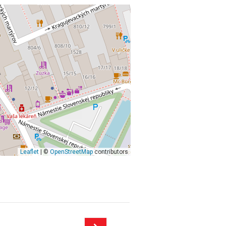
Leaflet
| ©
OpenStreetMap
contributors