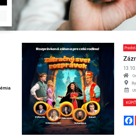
Predst
Zázr
13.10
O
By
démia
Ut
h
KÚPI