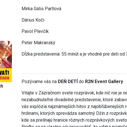
Mirka Gális Partlová
Dárius Koči
Pavol Plevčík
Peter Makranský
Dĺžka predstavenia: 55 minút a je vhodné pre deti od 
Pozývame vás na
DEŇ DETÍ
do
R2N Event Gallery
.
ch
Vitajte v Zázračnom svete rozprávok, kde nič nie je 
nezabudnuteľné divadelné predstavenie, ktoré zabaví
vás explózia najznámejších hitov z najobľúbenejších
hrdinami, ktorých sprevádza samotný Džin z rozprávky 
kde sa prelínajú hranice rôznych rozprávkových svet
Príďte sa na vlastne oči presvedčiť, že vďaka priateľ