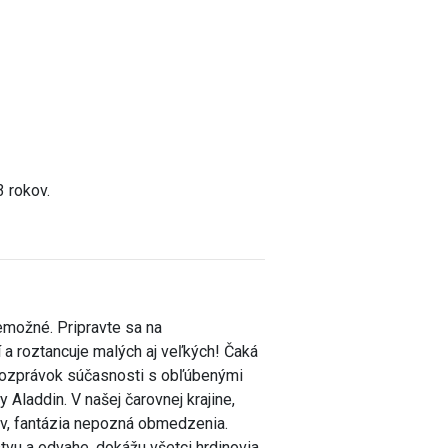
3 rokov.
nemožné. Pripravte sa na
 a roztancuje malých aj veľkých! Čaká
 rozprávok súčasnosti s obľúbenými
Aladdin. V našej čarovnej krajine,
ov, fantázia nepozná obmedzenia.
stvu a odvahe, dokážu všetci hrdinovia