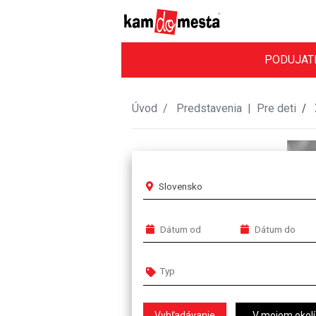
PODUJAT
Úvod
Predstavenia
|
Pre deti
Slovensko
V mojom okolí