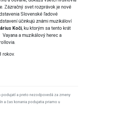
ie. Zázračný svet rozprávok je nové
edstavenia Slovenské ľadové
edstavení účinkujú známi muzikáloví
árius Koči
, ku ktorým sa tento krát
ky Vayana a muzikálový herec a
ollovia.
3 rokov.
h podujatí a preto nezodpovedá za zmeny
ín a čas konania podujatia priamo u