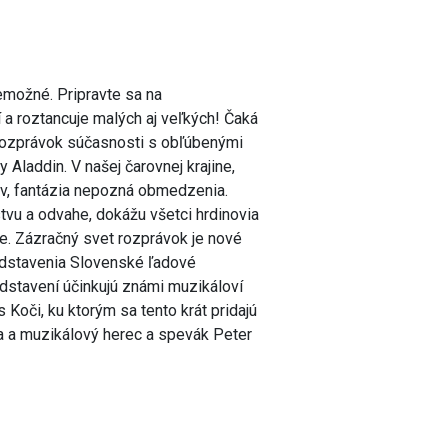
nemožné. Pripravte sa na
 a roztancuje malých aj veľkých! Čaká
 rozprávok súčasnosti s obľúbenými
Aladdin. V našej čarovnej krajine,
ov, fantázia nepozná obmedzenia.
stvu a odvahe, dokážu všetci hrdinovia
ie. Zázračný svet rozprávok je nové
edstavenia Slovenské ľadové
edstavení účinkujú známi muzikáloví
 Koči, ku ktorým sa tento krát pridajú
a a muzikálový herec a spevák Peter