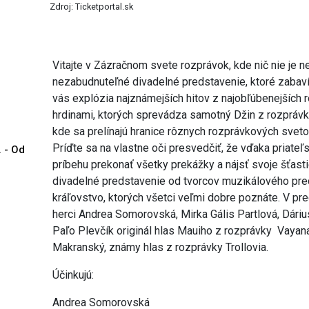
Zdroj: Ticketportal.sk
Vitajte v Zázračnom svete rozprávok, kde nič nie je 
nezabudnuteľné divadelné predstavenie, ktoré zabaví
vás explózia najznámejších hitov z najobľúbenejších
hrdinami, ktorých sprevádza samotný Džin z rozprávky 
kde sa prelínajú hranice rôznych rozprávkových svet
Príďte sa na vlastne oči presvedčiť, že vďaka priateľ
. - Od
príbehu prekonať všetky prekážky a nájsť svoje šťast
divadelné predstavenie od tvorcov muzikálového pr
kráľovstvo, ktorých všetci veľmi dobre poznáte. V pr
herci Andrea Somorovská, Mirka Gális Partlová, Dárius
Paľo Plevčík originál hlas Mauiho z rozprávky Vayan
Makranský, známy hlas z rozprávky Trollovia.
Účinkujú:
Andrea Somorovská