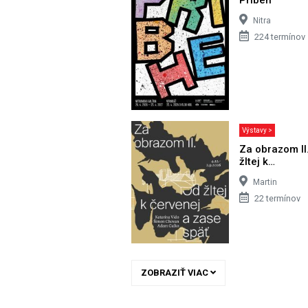
Nitra
224 termínov
Výstavy >
Za obrazom II
žltej k…
Martin
22 termínov
ZOBRAZIŤ VIAC