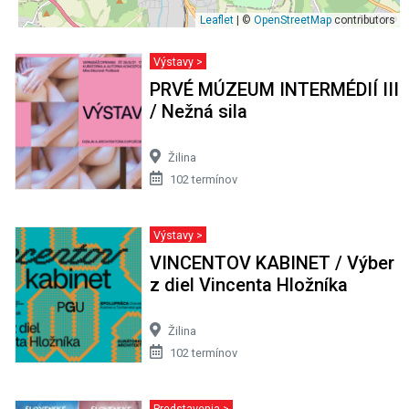
Leaflet
| ©
OpenStreetMap
contributors
Výstavy >
PRVÉ MÚZEUM INTERMÉDIÍ III
/ Nežná sila
Žilina
102 termínov
Výstavy >
VINCENTOV KABINET / Výber
z diel Vincenta Hložníka
Žilina
102 termínov
Predstavenia >