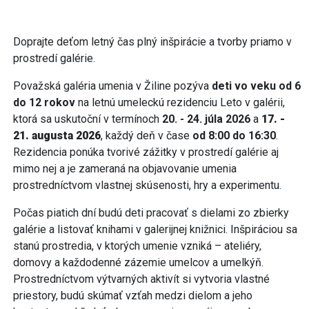
Doprajte deťom letný čas plný inšpirácie a tvorby priamo v
prostredí galérie.
Považská galéria umenia v Žiline pozýva
deti vo veku od 6
do 12 rokov
na letnú umeleckú rezidenciu Leto v galérii,
ktorá sa uskutoční v termínoch
20. - 24. júla 2026
a
17. -
21. augusta 2026
, každý deň v čase
od 8:00 do 16:30
.
Rezidencia ponúka tvorivé zážitky v prostredí galérie aj
mimo nej a je zameraná na objavovanie umenia
prostredníctvom vlastnej skúsenosti, hry a experimentu.
Počas piatich dní budú deti pracovať s dielami zo zbierky
galérie a listovať knihami v galerijnej knižnici. Inšpiráciou sa
stanú prostredia, v ktorých umenie vzniká – ateliéry,
domovy a každodenné zázemie umelcov a umelkýň.
Prostredníctvom výtvarných aktivít si vytvoria vlastné
priestory, budú skúmať vzťah medzi dielom a jeho