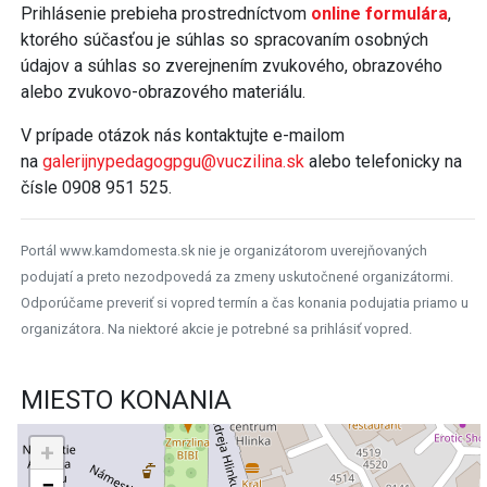
Prihlásenie prebieha prostredníctvom
online formulára
,
ktorého súčasťou je súhlas so spracovaním osobných
údajov a súhlas so zverejnením zvukového, obrazového
alebo zvukovo-obrazového materiálu.
V prípade otázok nás kontaktujte e-mailom
na
galerijnypedagogpgu@vuczilina.sk
alebo telefonicky na
čísle 0908 951 525.
Portál www.kamdomesta.sk nie je organizátorom uverejňovaných
podujatí a preto nezodpovedá za zmeny uskutočnené organizátormi.
Odporúčame preveriť si vopred termín a čas konania podujatia priamo u
organizátora. Na niektoré akcie je potrebné sa prihlásiť vopred.
MIESTO KONANIA
+
−