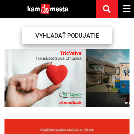
VYHĽADAŤ PODUJATIE
Previous
Next