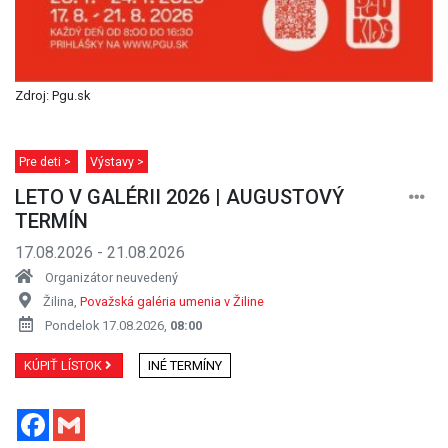
Zdroj: Pgu.sk
Pre deti >
Výstavy >
LETO V GALÉRII 2026 | AUGUSTOVÝ
TERMÍN
17.08.2026 - 21.08.2026
Organizátor neuvedený
Žilina,
Považská galéria umenia v Žiline
Pondelok 17.08.2026,
08:00
KÚPIŤ LÍSTOK
INÉ TERMÍNY
Facebook
Gmail