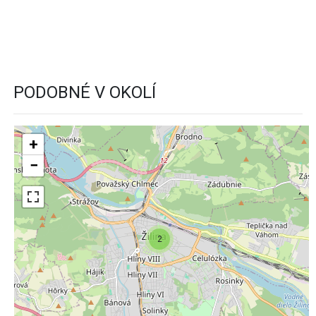
PODOBNÉ V OKOLÍ
+
−
2