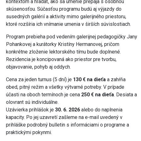
kontextom a hľadať, ako sa umenie prepája s osobnou
skúsenosťou. Súčasťou programu budú aj výjazdy do
susedných galérií a aktivity mimo galerijného priestoru,
ktoré rozšíria ich vnímanie umenia v širších súvislostiach.
Program prebieha pod vedením galerijnej pedagogičky Jany
Pohankovej a kurátorky Kristíny Hermanovej, pričom
konkrétne zloženie lektorského tímu bude doplnené.
Rezidencia je koncipovaná ako priestor pre tvorbu,
objavovanie, pohyb aj oddych.
Cena za jeden turnus (5 dní) je
130 € na dieťa
a zahŕňa
obed, pitný režim a všetky výtvarné potreby. V prípade
účasti na oboch termínoch je cena
250 € na dieťa
. Desiata a
olovrant sú individuálne.
Uzávierka prihlášok je
30. 6. 2026
alebo do naplnenia
kapacity. Po jej uzavretí zašleme na e-mail uvedený v
prihláške podrobný bulletin s informáciami o programe a
praktickými pokynmi.