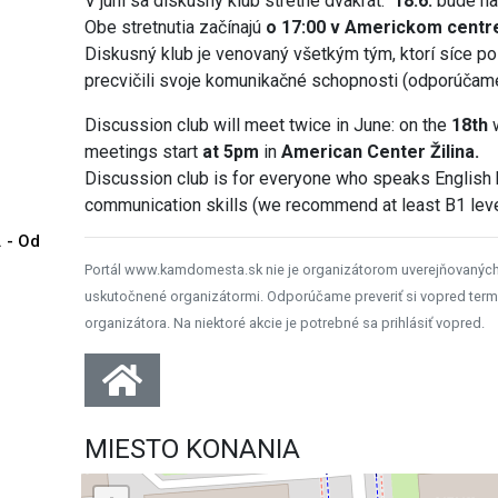
V júni sa diskusný klub stretne dvakrát:
18.6.
bude na
Obe stretnutia začínajú
o 17:00 v Americkom centre
Diskusný klub je venovaný všetkým tým, ktorí síce po a
precvičili svoje komunikačné schopnosti (odporúčam
Discussion club will meet twice in June: on the
18th
meetings start
at 5pm
in
American Center Žilina.
Discussion club is for everyone who speaks English b
communication skills (we recommend at least B1 level
. - Od
Portál www.kamdomesta.sk nie je organizátorom uverejňovanýc
uskutočnené organizátormi. Odporúčame preveriť si vopred term
organizátora. Na niektoré akcie je potrebné sa prihlásiť vopred.
MIESTO KONANIA