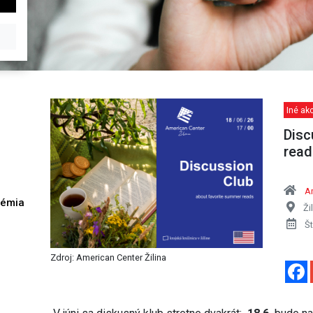
Iné akc
Disc
read
Am
démia
Ži
h
Št
Zdroj: American Center Žilina