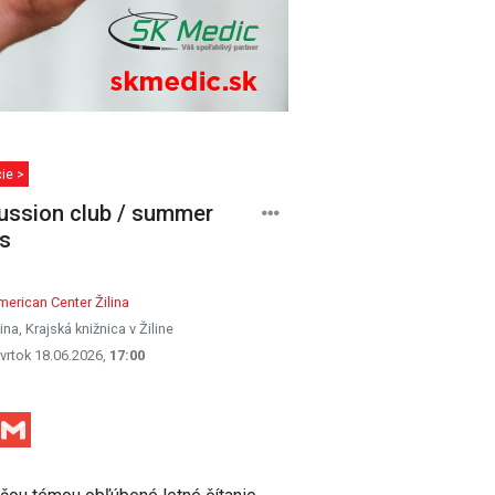
ie >
ussion club / summer
s
erican Center Žilina
lina, Krajská knižnica v Žiline
vrtok 18.06.2026,
17:00
Facebook
Gmail