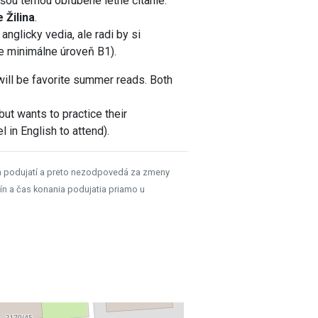
šou témou obľúbené letné čítanie.
 Žilina
.
nglicky vedia, ale radi by si
e minimálne úroveň B1).
will be favorite summer reads. Both
ut wants to practice their
 in English to attend).
h podujatí a preto nezodpovedá za zmeny
ín a čas konania podujatia priamo u