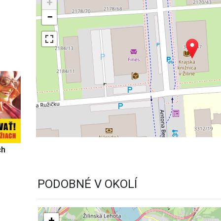
+
−
ch
PODOBNÉ V OKOLÍ
+