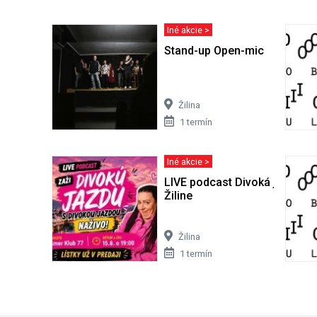
Iné akcie >
Stand-up Open-mic
Žilina
1 termín
Iné akcie >
LIVE podcast Divoká jazda #
Žiline
Žilina
1 termín