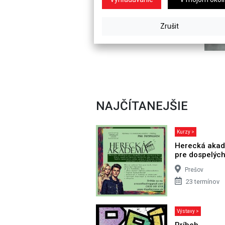
NAJČÍTANEJŠIE
Kurzy >
Herecká aka
pre dospelýc
Prešov
23 termínov
Výstavy >
Príbeh