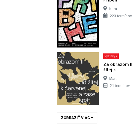
Nitra
223 termínov
Výstavy >
Za obrazom II
žltej k…
Martin
21 termínov
ZOBRAZIŤ VIAC