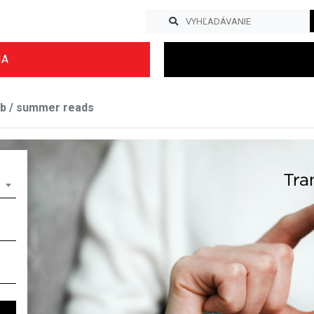
IA
ub / summer reads
Previous