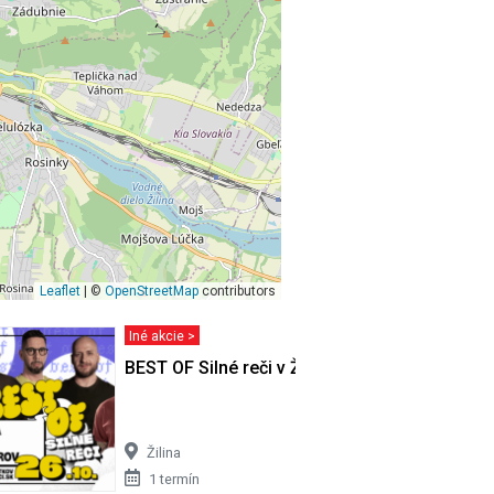
Leaflet
| ©
OpenStreetMap
contributors
Iné akcie >
BEST OF Silné reči v Žiline
Žilina
1 termín