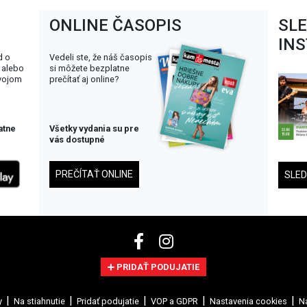
ONLINE ČASOPIS
SL
IN
d o
Vedeli ste, že náš časopis
 alebo
si môžete bezplatne
svojom
prečítať aj online?
atne
Všetky vydania su pre
vás dostupné
PREČÍTAŤ ONLINE
SLE
PRIDAŤ PODUJATIE
y
Na stiahnutie
Pridať podujatie
VOP a GDPR
Nastavenia cookies
Na