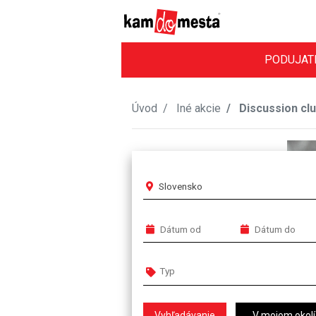
PODUJAT
Úvod
Iné akcie
Discussion cl
Slovensko
V mojom okolí