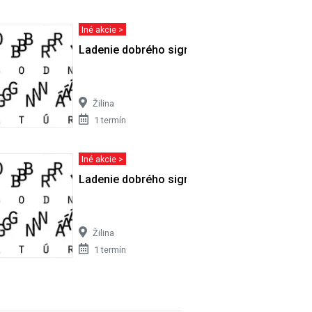
Iné akcie >
Ladenie dobrého signálu - diskusia s…
Žilina
1 termín
Iné akcie >
bezhanby v
Ladenie dobrého signálu - diskusia s…
Žilina
1 termín