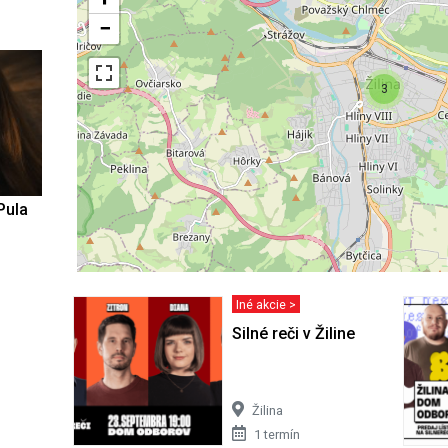
−
3
Pula
Iné akcie >
Silné reči v Žiline
Žilina
1 termín