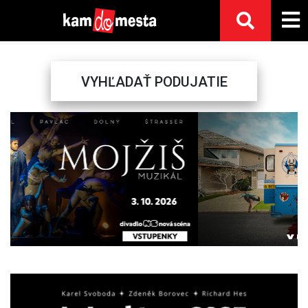
VYHĽADAŤ PODUJATIE
Previous
Next