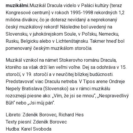
muzikálmi.
Muzikál Dracula videlo v Paláci kultúry (teraz
Kongresové centrum) v rokoch 1995-1998 rekordných 1,2
milióna divákov, čo je doteraz nevídaný a neprekonaný
český muzikálový rekord! Následne bol uvedený na
Slovensku, v juhokórejskom Soule, v Poľsku, Nemecku,
Rusku, Belgicku alebo v Lichtenštajnsku. Takmer hneď bol
pomenovaný českým muzikálom storočia.
Muzikál vznikol na námet Stokerovho románu Dracula,
ktorého sa však drží len veľmi voľne. Dej sa odohráva v 15.
storočí, v 19. storočí a v neurčitej blízkej budúcnosti.
Predstavovať viac Draculu netreba. V Tipos arene Ondreje
Nepely Bratislava (Slovensko) sa v rámci muzikálu
rozoznejú piesne ako: „Vím, že jsi se mnou“, „Nespravedlivý
Bůh“ nebo „Jsi můj pán“.
Libreto: Zdeněk Borovec, Richard Hes
Texty piesní: Zdeněk Borovec
Hudba: Karel Svoboda