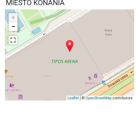
MIESTO KONANIA
+
−
Leaflet
| ©
OpenStreetMap
contributors