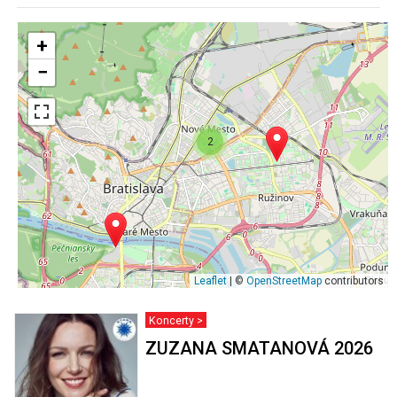
+
−
2
Leaflet
| ©
OpenStreetMap
contributors
Koncerty >
ZUZANA SMATANOVÁ 2026