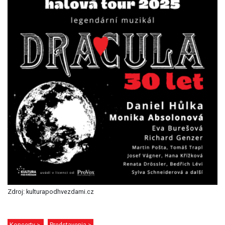
Zdroj: kulturapodhvezdami.cz
Koncerty >
Predstavenia >