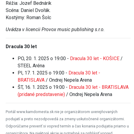
Réžia: Jozef Bednárik
Scéna: Daniel Dvořák.
Kostýmy: Roman Šolc
Uvádza v licencii Provox music publishing s.r.o.
Dracula 30 let
PO, 20. 1. 2025 o 19:00 -
Dracula 30 let - KOŠICE
/
STEEL Aréna
PI, 17. 1. 2025 o 19:00 -
Dracula 30 let -
BRATISLAVA
/ Ondrej Nepela Arena
ŠT, 16. 1. 2025 o 19:00 -
Dracula 30 let - BRATISLAVA
(pridané predstavenie)
/ Ondrej Nepela Arena
Portál www.kamdomesta.sk nie je organizátorom uverejňovaných
podujatí a preto nezodpovedá za zmeny uskutočnené organizátormi.
Odporúčame preveriť si vopred termín a čas konania podujatia priamo u
organizátora. Na niektoré akcie je potrebné sa prihlásiť vopred.