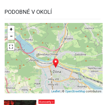
PODOBNÉ V OKOLÍ
+
−
Leaflet
| ©
OpenStreetMap
contributors
Koncerty >