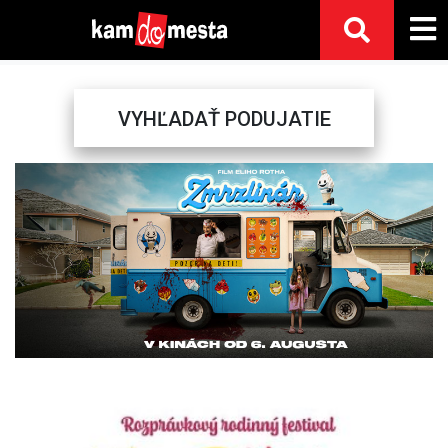
VYHĽADAŤ PODUJATIE
Previous
Next