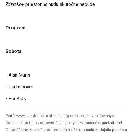
Zázrakov
priestor na nudu skutočne nebude.
Program:
Sobota
- Alan Murín
- Duchoňovci
- RocKids
Portál www.kamdomesta.sk nie je organizátorom uverejňovaných
podujatí a preto nezodpovedá za zmeny uskutočnené organizátormi.
Odporúčame preveriť si vopred termín a čas konania podujatia priamo u