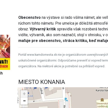
Obecenstvo
na výstave si rado všíma námet, ale ve
rúchom tohto námetu. Pre umelca je dôležitá atmosfér
obraz.
Výtvarný kritik
spravidla však rozoberá techn
vidíte, výtvarník, ako som naznačil, stojí v ohnisku, v
maľuje pre obecenstvo, stráca kritiku, keď maľuj
Portál www.kamdomesta.sk nie je organizátorom uverejňovanýc
uskutočnené organizátormi. Odporúčame preveriť si vopred term
organizátora. Na niektoré akcie je potrebné sa prihlásiť vopred.
ch
MIESTO KONANIA
+
−