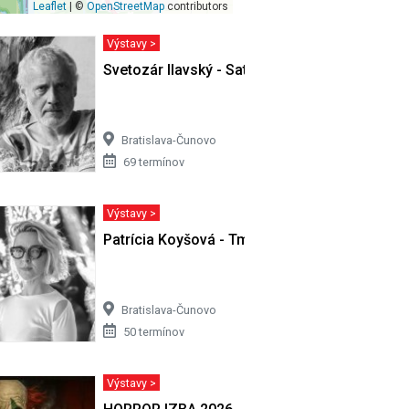
Leaflet
| ©
OpenStreetMap
contributors
Výstavy >
ivota…
Svetozár Ilavský - Satori v Cíferi II
Bratislava-Čunovo
69 termínov
Výstavy >
Patrícia Koyšová - Tmy sa nemusíš báť
Bratislava-Čunovo
50 termínov
Výstavy >