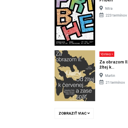
Nitra
223 termínov
Výstavy >
Za obrazom II
žltej k…
Martin
21 termínov
ZOBRAZIŤ VIAC