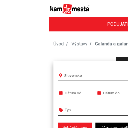
PODUJAT
Úvod
Výstavy
Galanda a gala
Slovensko
V mojom okolí