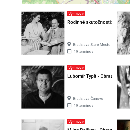
Výstavy >
Rodinné skutočnosti: Obraz ž
Bratislava-Staré Mesto
19 termínov
Výstavy >
Lubomír Typlt - Obrazy
Bratislava-Čunovo
19 termínov
Výstavy >