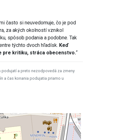
ľmi často si neuvedomuje, čo je pod
a, za akých okolností vznikol
iku, spôsob podania a podobne. Tak
 centre týchto dvoch hľadísk.
Keď
e pre kritiku, stráca obecenstvo.
“
h podujatí a preto nezodpovedá za zmeny
ín a čas konania podujatia priamo u