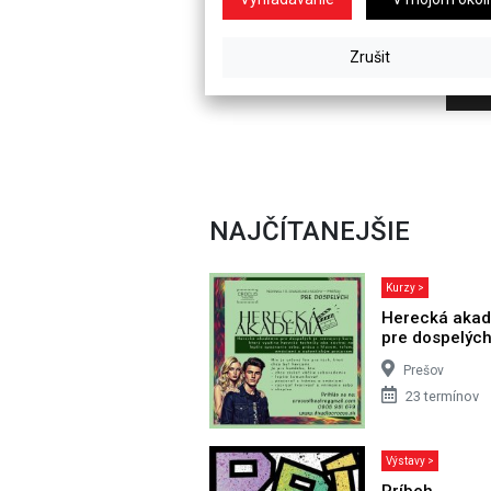
NAJČÍTANEJŠIE
Kurzy >
Herecká aka
pre dospelýc
Prešov
23 termínov
Výstavy >
Príbeh