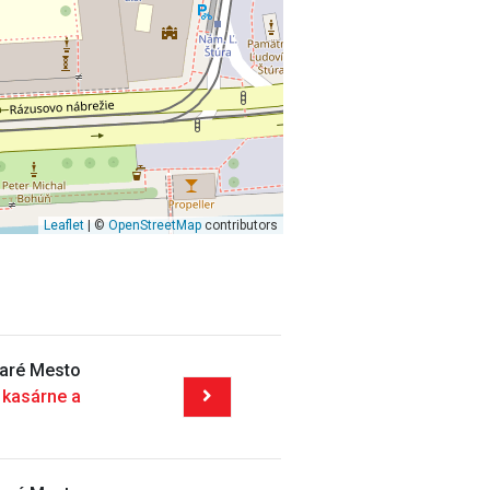
Leaflet
| ©
OpenStreetMap
contributors
taré Mesto
 kasárne a