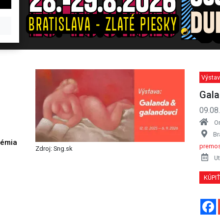
Výstav
Gala
09.08
O
Br
démia
premos
Zdroj: Sng.sk
h
Ut
KÚPI