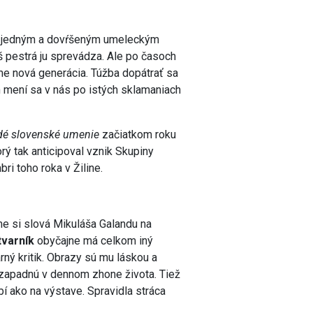
u s jedným a dovŕšeným umeleckým
š pestrá ju sprevádza. Ale po časoch
Sme nová generácia. Túžba dopátrať sa
m mení sa v nás po istých sklamaniach
dé slovenské umenie
začiatkom roku
rý tak anticipoval vznik Skupiny
ri toho roka v Žiline.
e si slová Mikuláša Galandu na
tvarník
obyčajne má celkom iný
ý kritik. Obrazy sú mu láskou a
nezapadnú v dennom zhone života. Tiež
bí ako na výstave. Spravidla stráca