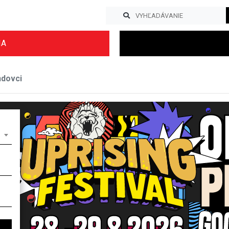
IA
ndovci
Previous