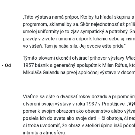
„Táto výstava nemá prápor. Kto by tu hľadal skupin
programom, sklamal by sa. Skôr nejednotnosť až príli
umelej uniformity je to zjav sympatický a potrebný. 
pravdy v živote i umení a odpor k luhaniu sebe aj iný
vo vášeň. Tam je naša sila. Jej ovocie ešte príde.“
Týmito slovami ukončil otvárací príhovor výstavy
Mla
1957 básnik a generačný spolupútnik Milan Rúfus, kto
. - Od
Mikuláša Galandu na prvej spoločnej výstave v decemb
Vráťme sa ešte o dvadsať rokov dozadu a pripomeňm
otvorení svojej výstavy v roku 1937 v Prostějove: „
Vý
pomer k svojim obrazom ako obecenstvo alebo výtvarn
posiela ich do sveta ako svoje deti – či obstoja, či 
si treba uvedomiť, že obraz v ateliéri úplne ináč pôso
intimitu a atmosféru.