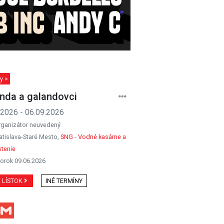
y >
nda a galandovci
.2026 - 06.09.2026
rganizátor neuvedený
atislava-Staré Mesto,
SNG - Vodné kasárne a
tenie
orok 09.06.2026
Ť LÍSTOK
INÉ TERMÍNY
Facebook
Gmail