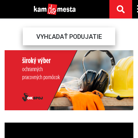
VYHĽADAŤ PODUJATIE
Previous
Next