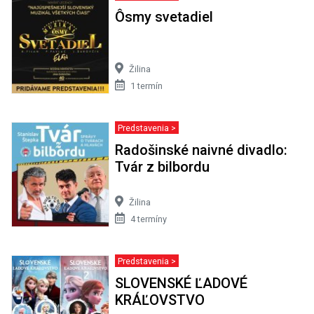
Ôsmy svetadiel
Žilina
1 termín
Predstavenia >
Radošinské naivné divadlo:
Tvár z bilbordu
Žilina
4 termíny
Predstavenia >
SLOVENSKÉ ĽADOVÉ
KRÁĽOVSTVO