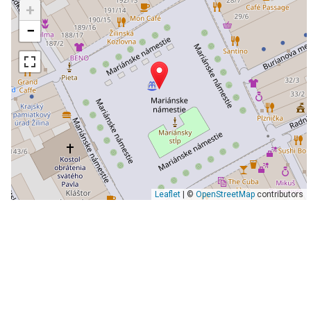
+
−
Leaflet
| ©
OpenStreetMap
contributors