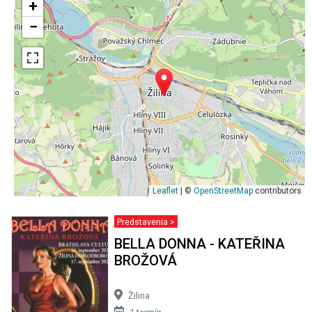
+
−
Leaflet
| ©
OpenStreetMap
contributors
Predstavenia >
BELLA DONNA - KATEŘINA
BROŽOVÁ
Žilina