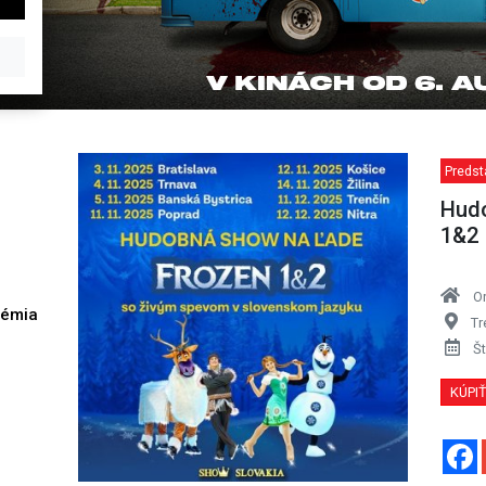
Predst
Hudo
1&2
O
démia
Tr
h
Št
KÚPI