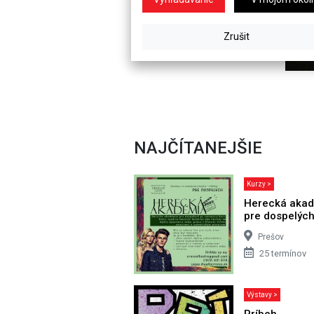
NAJČÍTANEJŠIE
Kurzy >
Herecká aka
pre dospelýc
Prešov
25 termínov
Výstavy >
Príbeh