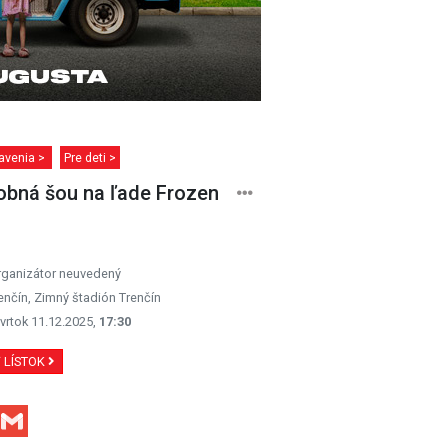
avenia >
Pre deti >
bná šou na ľade Frozen
rganizátor neuvedený
enčín, Zimný štadión Trenčín
vrtok 11.12.2025,
17:30
Ť LÍSTOK
Facebook
Gmail