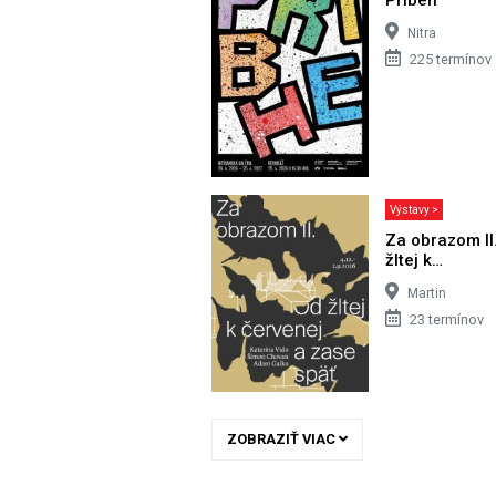
Nitra
225 termínov
Výstavy >
Za obrazom II
žltej k…
Martin
23 termínov
ZOBRAZIŤ VIAC