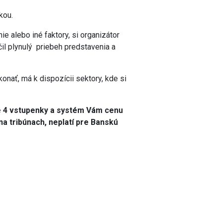
vkou.
ie alebo iné faktory, si organizátor
il plynulý priebeh predstavenia a
onať, má k dispozícii sektory, kde si
ne 4 vstupenky a systém Vám cenu
na tribúnach, neplatí pre Banskú