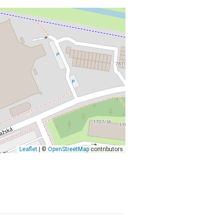
Leaflet
| ©
OpenStreetMap
contributors