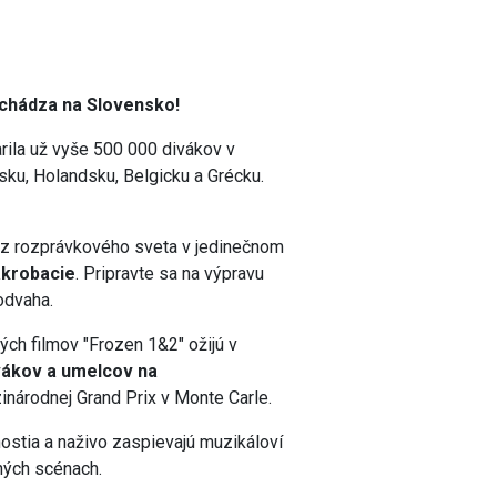
ichádza na Slovensko!
rila už vyše 500 000 divákov v
sku, Holandsku, Belgicku a Grécku.
ov z rozprávkového sveta v jedinečnom
akrobacie
. Pripravte sa na výpravu
 odvaha.
ch filmov "Frozen 1&2" ožijú v
ákov a umelcov na
národnej Grand Prix v Monte Carle.
ostia a naživo zaspievajú muzikáloví
lných scénach.