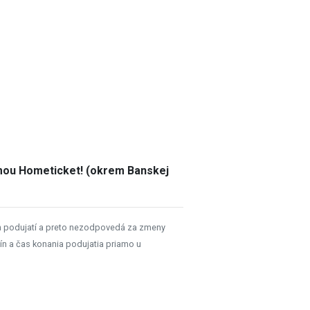
rmou Hometicket! (okrem Banskej
h podujatí a preto nezodpovedá za zmeny
ín a čas konania podujatia priamo u