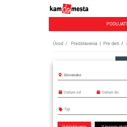
PODUJAT
Úvod
Predstavenia
|
Pre deti
Slovensko
V mojom okolí