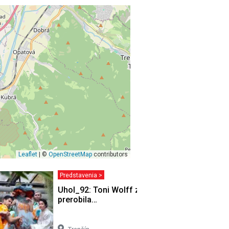
Leaflet
| ©
OpenStreetMap
contributors
Predstavenia >
Uhol_92: Toni Wolff zisťuje, že
prerobila…