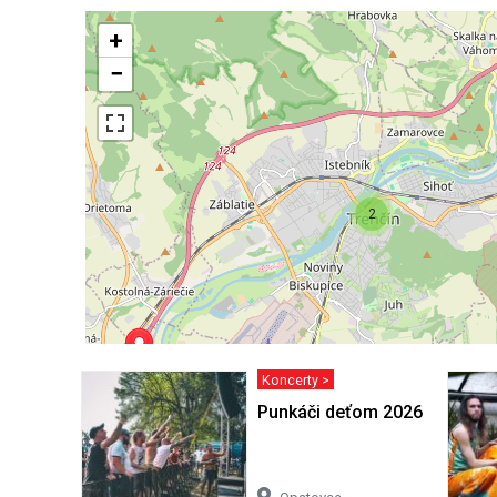
+
−
2
Koncerty >
Punkáči deťom 2026