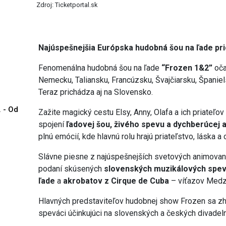
Zdroj: Ticketportal.sk
Najúspešnejšia Európska hudobná šou na ľade pr
Fenomenálna hudobná šou na ľade
“Frozen 1&2”
oča
Nemecku, Taliansku, Francúzsku, Švajčiarsku, Španiel
Teraz prichádza aj na Slovensko.
. - Od
Zažite magický cestu Elsy, Anny, Olafa a ich priateľ
spojení
ľadovej šou, živého spevu a dychberúcej 
plnú emócií, kde hlavnú rolu hrajú priateľstvo, láska a
Slávne piesne z najúspešnejších svetových animovaný
podaní skúsených
slovenských muzikálových spev
ľade
a
akrobatov z Cirque de Cuba
– víťazov Medzi
Hlavných predstaviteľov hudobnej show Frozen sa zh
speváci účinkujúci na slovenských a českých divade