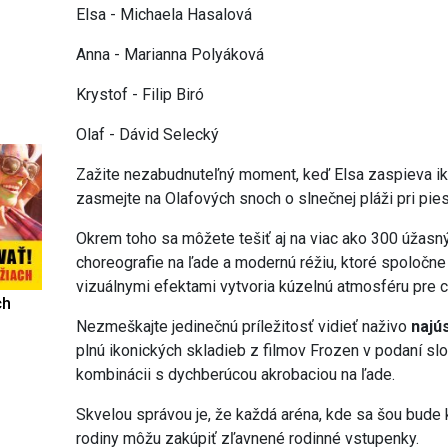
Elsa - Michaela Hasalová
Anna - Marianna Polyáková
Krystof - Filip Biró
Olaf - Dávid Selecký
Zažite nezabudnuteľný moment, keď Elsa zaspieva ik
zasmejte na Olafových snoch o slnečnej pláži pri pie
Okrem toho sa môžete tešiť aj na viac ako 300 úžas
choreografie na ľade a modernú réžiu, ktoré spoločne
vizuálnymi efektami vytvoria kúzelnú atmosféru pre c
ch
Nezmeškajte jedinečnú príležitosť vidieť naživo
najú
plnú ikonických skladieb z filmov Frozen v podaní 
kombinácii s dychberúcou akrobaciou na ľade.
Skvelou správou je, že každá aréna, kde sa šou bude k
rodiny môžu zakúpiť zľavnené rodinné vstupenky.