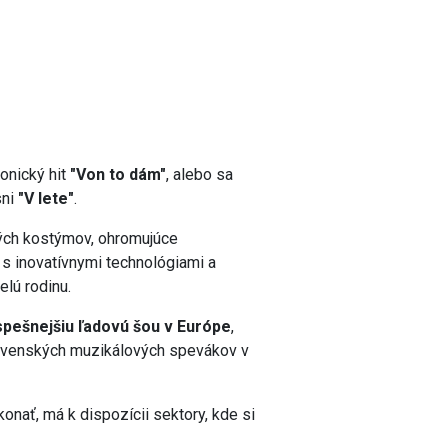
onický hit
"Von to dám"
, alebo sa
sni
"V lete"
.
ných kostýmov, ohromujúce
 s inovatívnymi technológiami a
elú rodinu.
spešnejšiu ľadovú šou v Európe
,
slovenských muzikálových spevákov v
onať, má k dispozícii sektory, kde si