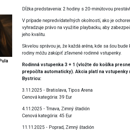
Dĺžka predstavenia: 2 hodiny s 20-minútovou prestá
V prípade nepredvídateľných okolností, ako je ochoren
vyhradzuje právo na využitie playbacku, aby zabezpeč
jeho kvalitu.
Skvelou správou je, že každá aréna, kde sa šou bude k
rodiny môžu zakúpiť zľavnené rodinné vstupenky.
Pula
Rodinná vstupenka 3 + 1 (vložte do košíka pres
prepočíta automaticky). Akcia platí na vstupenky 
Bystricu:
3.11.2025 - Bratislava, Tipos Arena
Cenová kategória: 39 Eur
4.11.2025 - Trnava, Zimný štadión
Cenová kategória: 45 Eur
11.11.2025 - Poprad, Zimný štadión