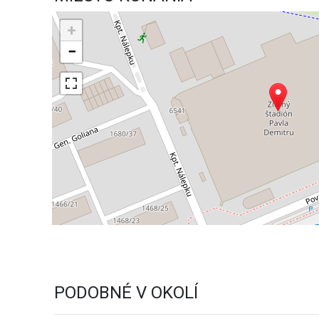
+
−
PODOBNÉ V OKOLÍ