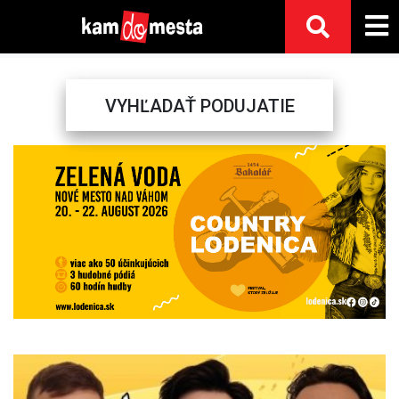
VYHĽADAŤ PODUJATIE
Previous
Next