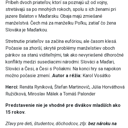
Príbeh dvoch priateľov, ktorí sa poznajú už od vojny,
stretávajú sa po mnohých rokoch, spolu s ich ženami pri
jazere Balaton v Maďarsku. Obaja majú zmiešané
manželstvá. Čech má za manželku Poľku, zatiaľ čo žena
Slováka je Maďarkou.
Stretnutie priateľov sa začína eufóriou, ale časom klesá.
Počasie sa zhorší, skryté problémy manželstiev oboch
párikov sa stanú viditeľnými, tak ako nevyriešené dlhoročné
konflikty medzi susediacimi národmi: Slováci a Maďari,
Slováci a Česi, a Česi s Poliakmi. Na konci hry sa napokon
možno počasie zmení…
Autor a réžia:
Karol Vosátko
Herci:
Renáta Ryníková, Štefan Martinovič, Júlia Horváthová
Ružičková, Miroslav Málek a Tomáš Palonder
Predstavenie nie je vhodné pre divákov mladších ako
15 rokov.
Zľavy pre deti, študentov, dôchodcov, zťp:
bez nároku na