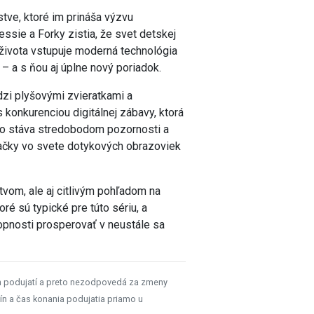
tve, ktoré im prináša výzvu
ssie a Forky zistia, že svet detskej
ch života vstupuje moderná technológia
 – a s ňou aj úplne nový poriadok.
zi plyšovými zvieratkami a
 konkurenciou digitálnej zábavy, ktorá
hlo stáva stredobodom pozornosti a
račky vo svete dotykových obrazoviek
tvom, ale aj citlivým pohľadom na
ré sú typické pre túto sériu, a
hopnosti prosperovať v neustále sa
h podujatí a preto nezodpovedá za zmeny
ín a čas konania podujatia priamo u