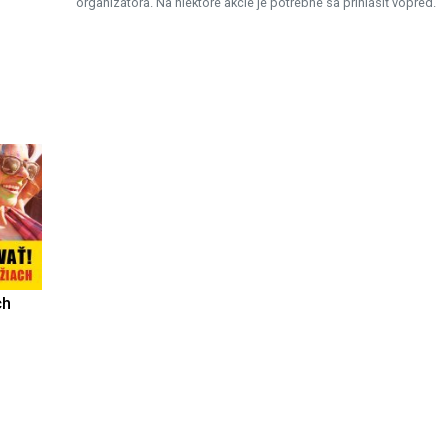
organizátora. Na niektoré akcie je potrebné sa prihlásiť vopred.
ch