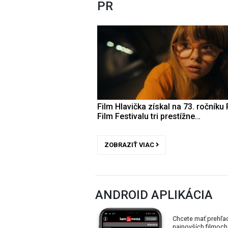
PR
Film Hlavička získal na 73. ročníku 
Film Festivalu tri prestížne…
ZOBRAZIŤ VIAC
ANDROID APLIKÁCIA
Chcete mať prehľa
najnovších filmoch