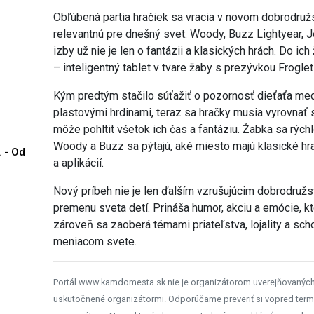
Obľúbená partia hračiek sa vracia v novom dobrodružs
relevantnú pre dnešný svet. Woody, Buzz Lightyear, Je
izby už nie je len o fantázii a klasických hrách. Do i
– inteligentný tablet v tvare žaby s prezývkou Froglet
Kým predtým stačilo súťažiť o pozornosť dieťaťa med
plastovými hrdinami, teraz sa hračky musia vyrovnať s
môže pohltit všetok ich čas a fantáziu. Žabka sa rýc
Woody a Buzz sa pýtajú, aké miesto majú klasické h
. - Od
a aplikácií.
Nový príbeh nie je len ďalším vzrušujúcim dobrodružs
premenu sveta detí. Prináša humor, akciu a emócie, kto
zároveň sa zaoberá témami priateľstva, lojality a sc
meniacom svete.
Portál www.kamdomesta.sk nie je organizátorom uverejňovanýc
uskutočnené organizátormi. Odporúčame preveriť si vopred term