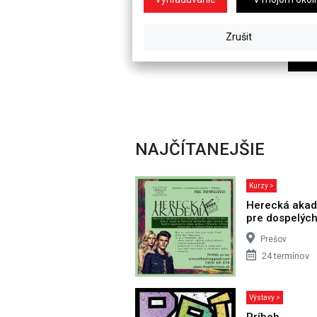
NAJČÍTANEJŠIE
Kurzy >
Herecká aka
pre dospelýc
Prešov
24 termínov
Výstavy >
Príbeh