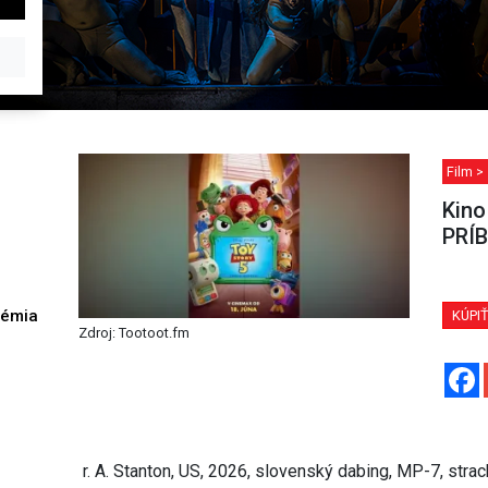
Film >
Kino
PRÍ
démia
KÚPI
Zdroj: Tootoot.fm
h
r. A. Stanton, US, 2026, slovenský dabing, MP-7, strac