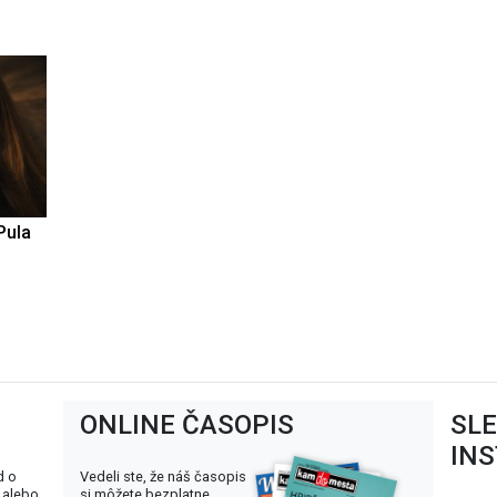
Pula
ONLINE ČASOPIS
SL
IN
d o
Vedeli ste, že náš časopis
 alebo
si môžete bezplatne