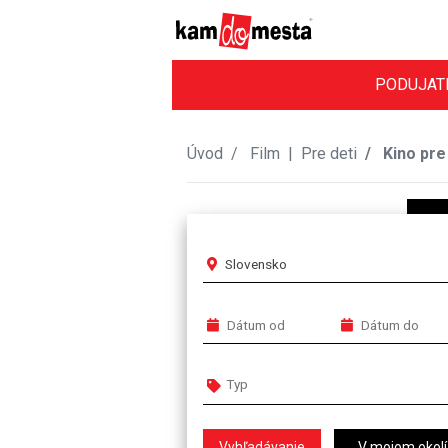
PODUJAT
Úvod
Film
|
Pre deti
Kino pre
Slovensko
V mojom okolí