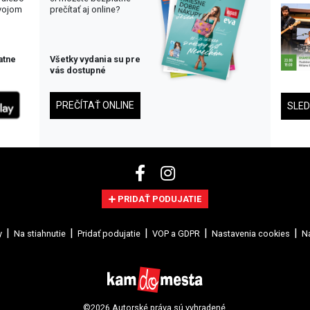
svojom
prečítať aj online?
atne
Všetky vydania su pre
vás dostupné
PREČÍTAŤ ONLINE
SLE
PRIDAŤ PODUJATIE
y
Na stiahnutie
Pridať podujatie
VOP a GDPR
Nastavenia cookies
Na
©2026 Autorské práva sú vyhradené.