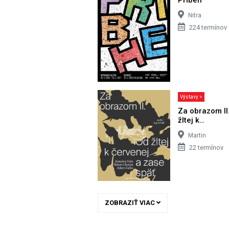
Nitra
224 termínov
Výstavy >
Za obrazom II
žltej k…
Martin
22 termínov
ZOBRAZIŤ VIAC