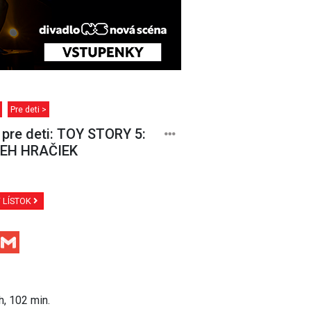
Pre deti >
 pre deti: TOY STORY 5:
BEH HRAČIEK
Ť LÍSTOK
Facebook
Gmail
h, 102 min.