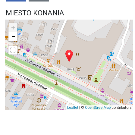
MIESTO KONANIA
+
−
Leaflet
| ©
OpenStreetMap
contributors