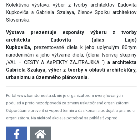
Kolektívna výstava, výber z tvorby architektov Ľudovíta
Kupkoviča a Gabriela Szalaya, členov Spolku architektov
Slovenska.
Výstava prezentuje exponáty výberu z tvorby
architekta Ľudovíta (alias Lajo)
Kupkoviča,
prezentované diela k jeho uplynulým 80.tym
narodeninám a jeho výtvarné diela, (člena tvorivej skupiny
„VAL – CESTY A AsPEKTY ZAJTRAJšKA “)
a architekta
Gabriela Szalaya, výber z tvorby v oblasti architektúry,
urbanizmu a územného plánovania.
Portál www.kamdomesta.sk nie je organizátorom uverejňovaných
podujatí a preto nezodpovedá za zmeny uskutočnené organizátormi.
Odporúčame preveriť si vopred termín a čas konania podujatia priamo u
organizátora. Na niektoré akcie je potrebné sa prihlásiť vopred.