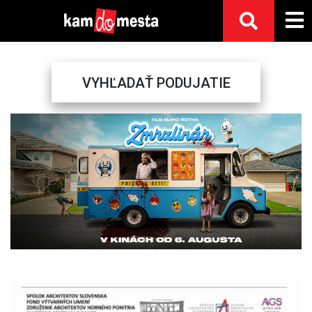
VYHĽADAŤ PODUJATIE
Previous
Next