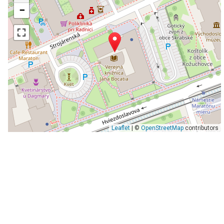
−
Leaflet
| ©
OpenStreetMap
contributors