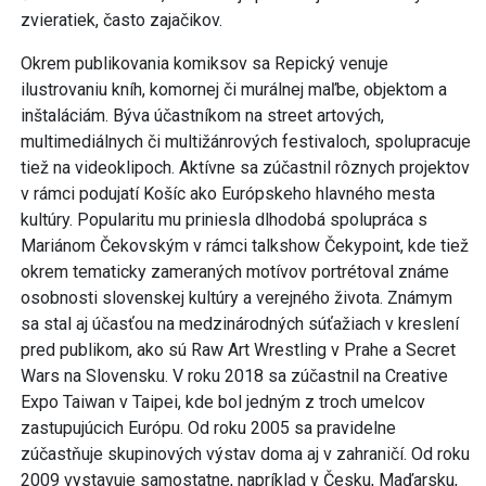
zvieratiek, často zajačikov.
Okrem publikovania komiksov sa Repický venuje
ilustrovaniu kníh, komornej či murálnej maľbe, objektom a
inštaláciám. Býva účastníkom na street artových,
multimediálnych či multižánrových festivaloch, spolupracuje
tiež na videoklipoch. Aktívne sa zúčastnil rôznych projektov
v rámci podujatí Košíc ako Európskeho hlavného mesta
kultúry. Popularitu mu priniesla dlhodobá spolupráca s
Mariánom Čekovským v rámci talkshow Čekypoint, kde tiež
okrem tematicky zameraných motívov portrétoval známe
osobnosti slovenskej kultúry a verejného života. Známym
sa stal aj účasťou na medzinárodných súťažiach v kreslení
pred publikom, ako sú Raw Art Wrestling v Prahe a Secret
Wars na Slovensku. V roku 2018 sa zúčastnil na Creative
Expo Taiwan v Taipei, kde bol jedným z troch umelcov
zastupujúcich Európu. Od roku 2005 sa pravidelne
zúčastňuje skupinových výstav doma aj v zahraničí. Od roku
2009 vystavuje samostatne, napríklad v Česku, Maďarsku,