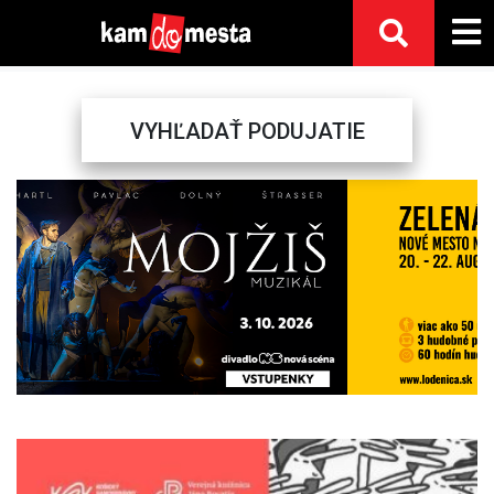
VYHĽADAŤ PODUJATIE
Previous
Next