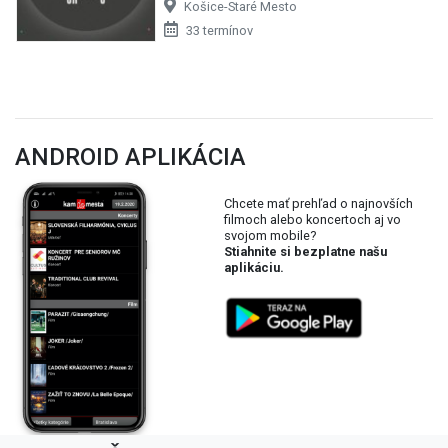
Košice-Staré Mesto
33 termínov
ANDROID APLIKÁCIA
Chcete mať prehľad o najnovších
filmoch alebo koncertoch aj vo
svojom mobile?
Stiahnite si bezplatne našu
aplikáciu.