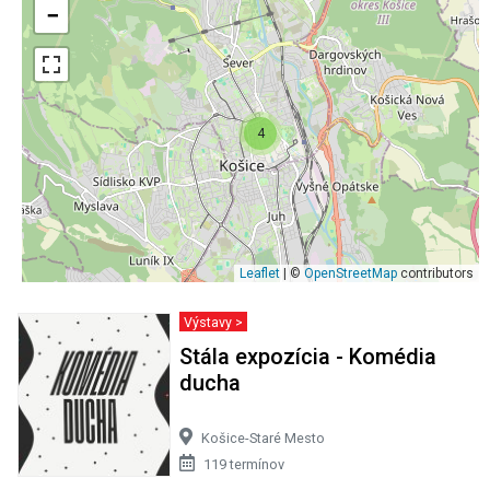
−
4
Leaflet
| ©
OpenStreetMap
contributors
Výstavy >
Stála expozícia - Komédia
ducha
Košice-Staré Mesto
119 termínov