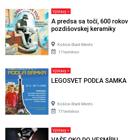
Výstavy >
A predsa sa točí, 600 rokov
pozdišovskej keramiky
Košice-Staré Mesto
17 termínov
Výstavy >
LEGOSVET PODĽA SAMKA
Košice-Staré Mesto
77 termínov
Výstavy >
VAŠE OKO DO VESMÍRU