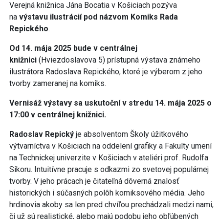
Verejná knižnica Jána Bocatia v Košiciach pozýva
na
výstavu ilustrácií pod názvom Komiks Rada
Repického
.
Od 14. mája 2025 bude v centrálnej
knižnici
(Hviezdoslavova 5) prístupná výstava známeho
ilustrátora Radoslava Repického, ktoré je výberom z jeho
tvorby zameranej na komiks.
Vernisáž výstavy sa uskutoční v stredu 14. mája 2025 o
17:00 v centrálnej knižnici.
Radoslav Repický
je absolventom Školy úžitkového
výtvarníctva v Košiciach na oddelení grafiky a Fakulty umení
na Technickej univerzite v Košiciach v ateliéri prof. Rudolfa
Sikoru. Intuitívne pracuje s odkazmi zo svetovej populárnej
tvorby. V jeho prácach je čitateľná dôverná znalosť
historických i súčasných polôh komiksového média. Jeho
hrdinovia akoby sa len pred chvíľou prechádzali medzi nami,
či už sú realistické, alebo majú podobu jeho obľúbených