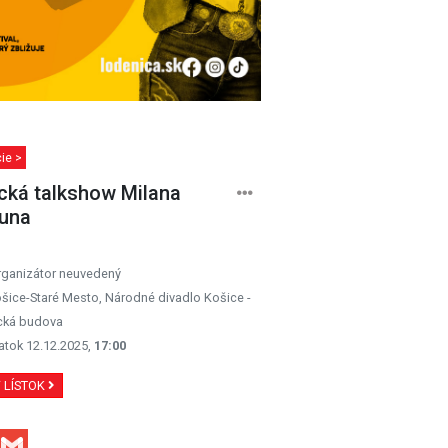
ie >
cká talkshow Milana
una
rganizátor neuvedený
šice-Staré Mesto, Národné divadlo Košice -
ická budova
atok 12.12.2025,
17:00
Ť LÍSTOK
Facebook
Gmail