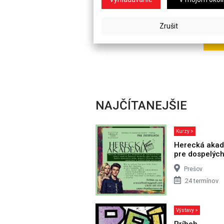
NAJČÍTANEJŠIE
Kurzy >
Herecká aka
pre dospelýc
Prešov
24 termínov
Výstavy >
Príbeh