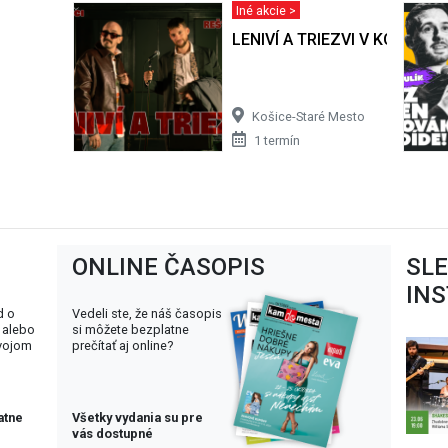
Iné akcie >
LENIVÍ A TRIEZVI V KOŠICIAC
Košice-Staré Mesto
1 termín
ONLINE ČASOPIS
SL
IN
d o
Vedeli ste, že náš časopis
 alebo
si môžete bezplatne
svojom
prečítať aj online?
atne
Všetky vydania su pre
vás dostupné