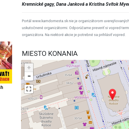
Kremnické gagy, Dana Janková a Kristína Svítok Myer
Portál www.kamdomesta.sk nie je organizátorom uverejňovanýc
uskutočnené organizátormi. Odporúčame preveriť si vopred term
organizátora. Na niektoré akcie je potrebné sa prihlásiť vopred.
MIESTO KONANIA
+
−
ch