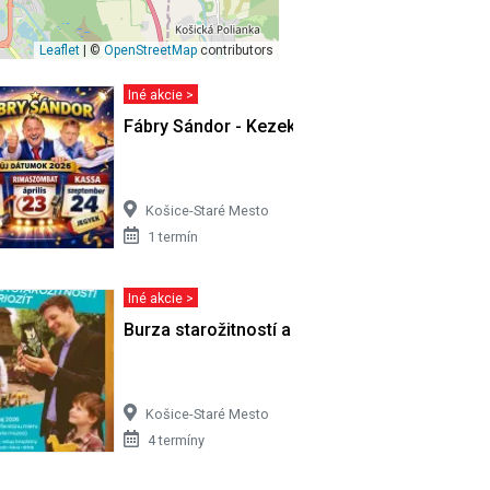
Leaflet
| ©
OpenStreetMap
contributors
Iné akcie >
Fábry Sándor - Kezeket a paplan fölé!
Košice-Staré Mesto
1 termín
Iné akcie >
 Kvíze |…
Burza starožitností a kuriozít
Košice-Staré Mesto
4 termíny