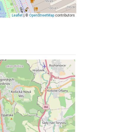
Leaflet
| ©
OpenStreetMap
contributors