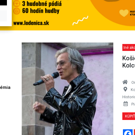
Iné akc
Koši
Kolc
O
démia
Ko
h
Histor
Pi
KÚPI