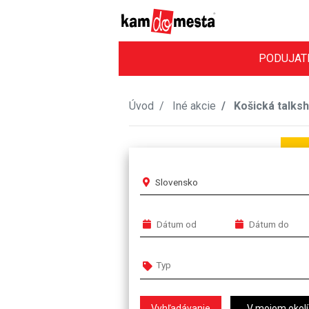
PODUJAT
Úvod
Iné akcie
Košická talks
Slovensko
V mojom okolí