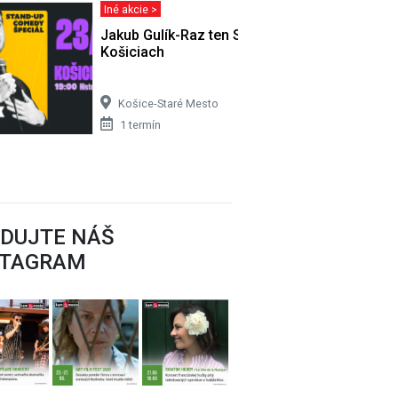
Iné akcie >
H
Jakub Gulík-Raz ten Slovák odíde v
Košiciach
Košice-Staré Mesto
1 termín
EDUJTE NÁŠ
STAGRAM