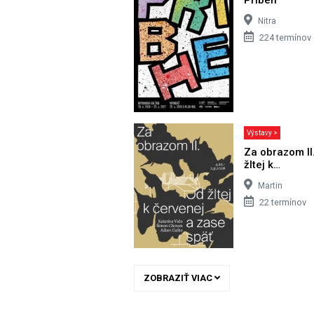
Nitra
224 termínov
Výstavy >
Za obrazom II
žltej k…
Martin
22 termínov
ZOBRAZIŤ VIAC