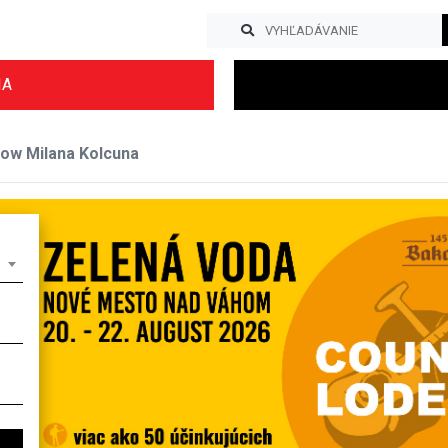
IA
how Milana Kolcuna
Previous