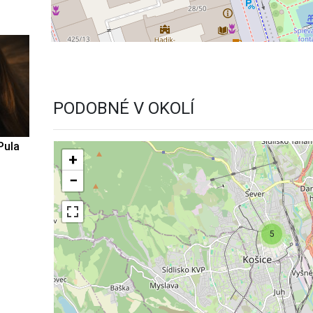
PODOBNÉ V OKOLÍ
Pula
+
−
5