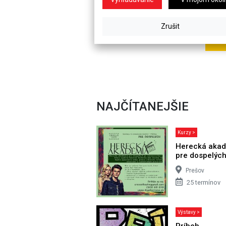
NAJČÍTANEJŠIE
Kurzy >
Herecká aka
pre dospelýc
Prešov
25 termínov
Výstavy >
Príbeh