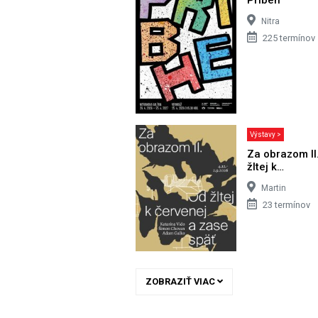
Nitra
225 termínov
Výstavy >
Za obrazom II
žltej k…
Martin
23 termínov
ZOBRAZIŤ VIAC