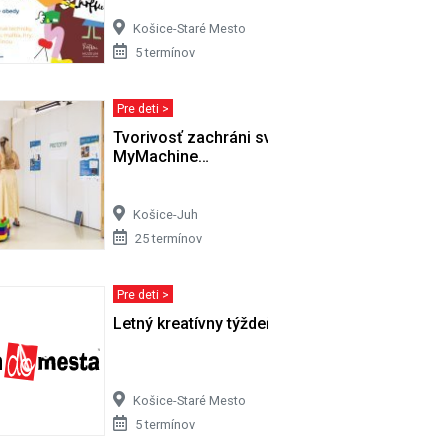
Košice-Staré Mesto
5 termínov
Pre deti >
o v…
Tvorivosť zachráni svet - výstava
MyMachine…
Košice-Juh
25 termínov
Pre deti >
Letný kreatívny týždeň
Košice-Staré Mesto
5 termínov