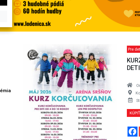
Pre de
KUR
DETI
O
démia
Ko
h
St
KÚPI