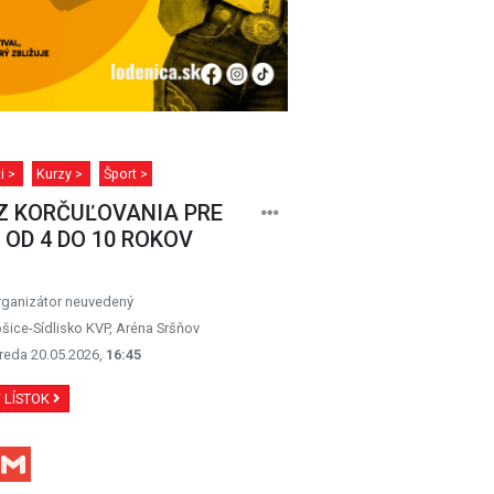
ti >
Kurzy >
Šport >
Z KORČUĽOVANIA PRE
 OD 4 DO 10 ROKOV
rganizátor neuvedený
šice-Sídlisko KVP, Aréna Sršňov
reda 20.05.2026,
16:45
Ť LÍSTOK
Facebook
Gmail