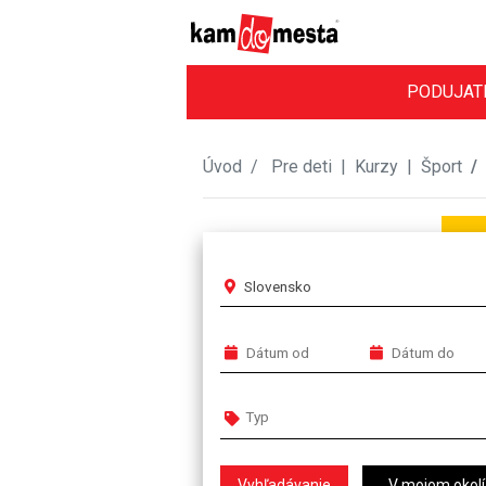
PODUJAT
Úvod
Pre deti
|
Kurzy
|
Šport
Slovensko
V mojom okolí