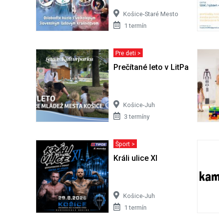
Košice-Staré Mesto
1 termín
Pre deti >
Prečítané leto v LitParku | Let
Košice-Juh
3 termíny
Šport >
Králi ulice XI
Košice-Juh
1 termín