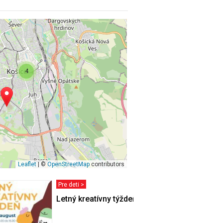
4
Leaflet
| ©
OpenStreetMap
contributors
Pre deti >
VSTVO
Letný kreatívny týždeň