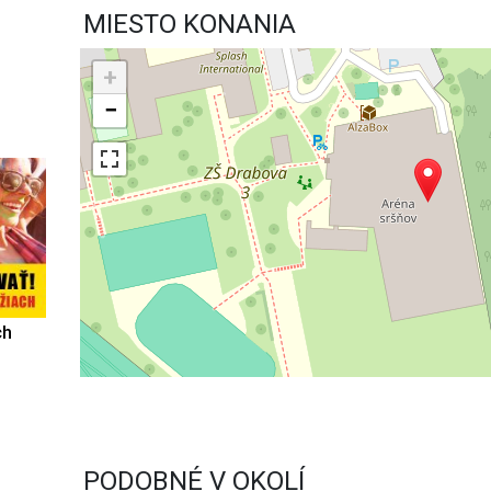
MIESTO KONANIA
+
−
ch
PODOBNÉ V OKOLÍ