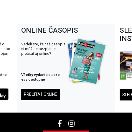
ONLINE ČASOPIS
SL
IN
d o
Vedeli ste, že náš časopis
 alebo
si môžete bezplatne
svojom
prečítať aj online?
atne
Všetky vydania su pre
vás dostupné
PREČÍTAŤ ONLINE
SLE