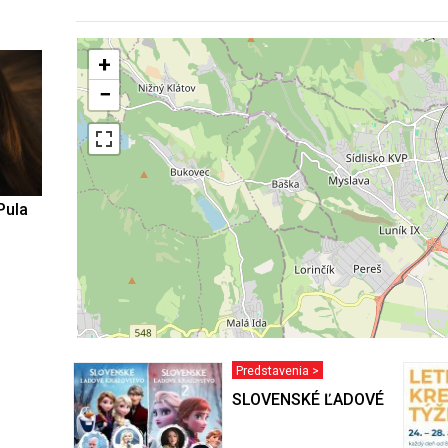
+
−
Pula
Predstavenia >
SLOVENSKÉ ĽADOVÉ KRÁĽO